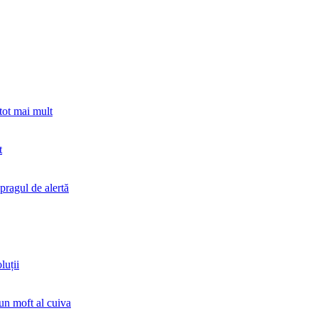
tot mai mult
t
 pragul de alertă
luții
un moft al cuiva