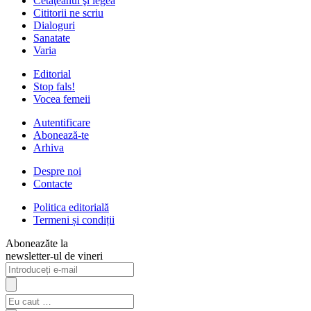
Cetăţeanul şi legea
Cititorii ne scriu
Dialoguri
Sanatate
Varia
Editorial
Stop fals!
Vocea femeii
Autentificare
Abonează-te
Arhiva
Despre noi
Contacte
Politica editorială
Termeni și condiții
Aboneazăte la
newsletter-ul de vineri