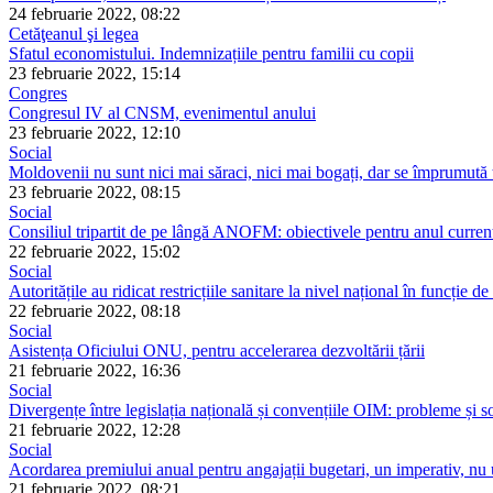
24 februarie 2022, 08:22
Cetăţeanul şi legea
Sfatul economistului. Indemnizațiile pentru familii cu copii
23 februarie 2022, 15:14
Congres
Congresul IV al CNSM, evenimentul anului
23 februarie 2022, 12:10
Social
Moldovenii nu sunt nici mai săraci, nici mai bogați, dar se împrumută 
23 februarie 2022, 08:15
Social
Consiliul tripartit de pe lângă ANOFM: obiectivele pentru anul curren
22 februarie 2022, 15:02
Social
Autoritățile au ridicat restricțiile sanitare la nivel național în funcție de
22 februarie 2022, 08:18
Social
Asistența Oficiului ONU, pentru accelerarea dezvoltării țării
21 februarie 2022, 16:36
Social
Divergențe între legislația națională și convențiile OIM: probleme și so
21 februarie 2022, 12:28
Social
Acordarea premiului anual pentru angajații bugetari, un imperativ, nu 
21 februarie 2022, 08:21