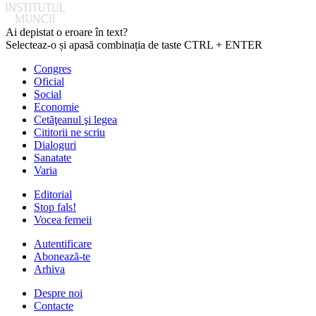
Ai depistat o eroare în text?
Selecteaz-o și apasă combinația de taste CTRL + ENTER
Congres
Oficial
Social
Economie
Cetăţeanul şi legea
Cititorii ne scriu
Dialoguri
Sanatate
Varia
Editorial
Stop fals!
Vocea femeii
Autentificare
Abonează-te
Arhiva
Despre noi
Contacte