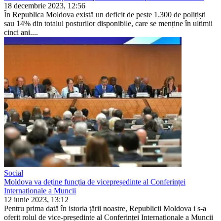
18 decembrie 2023, 12:56
În Republica Moldova există un deficit de peste 1.300 de polițiști
sau 14% din totalul posturilor dis­ponibile, care se menține în ultimii
cinci ani....
Social
Moldova va deține funcția de vicepreședinte al Conferinței
Internaționale a Muncii
12 iunie 2023, 13:12
Pentru prima dată în istoria țării noastre, Republicii Moldova i s-a
oferit rolul de vice-președinte al Conferinței Internaționale a Muncii