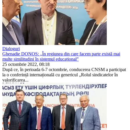
Dialoguri
Ghenadie DONOS: „În regiunea din care facem parte există mai
multe similitudini în sistemul educațional”
25 octombrie 2022, 08:18
După ce, în perioada 6-7 octombrie, conducerea CNSM a participat
la o conferință internațională cu genericul „Rolul sindicatelor în
valorifica­rea...