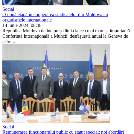
Social
O nouă etapă în cooperarea sindicatelor din Moldova cu
organismele internaționale
14 iunie 2024, 08:38
Republica Moldova deține președinția la cea mai mare și impor­tantă
Conferință Internațională a Muncii, desfășurată anual la Geneva de
către...
Social
Remunerarea funcționarului public cu statut special: noi abordări