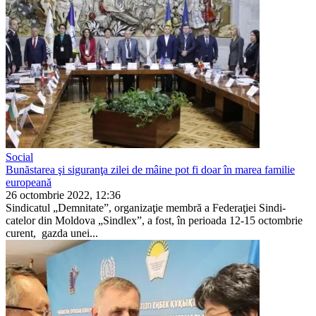
Social
Bunăstarea şi siguranţa zilei de mâine pot fi doar în marea familie
europeană
26 octombrie 2022, 12:36
Sindicatul „Demnitate”, organi­zaţie membră a Federaţiei Sindi­
catelor din Moldova „Sindlex”, a fost, în perioada 12-15 octombrie
curent, gazda unei...