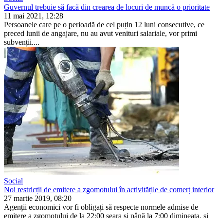
Guvernul trebuie să facă din crearea de locuri de muncă o prioritate
11 mai 2021, 12:28
Persoanele care pe o perioadă de cel puțin 12 luni consecutive, ce
preced lunii de angajare, nu au avut venituri salariale, vor primi
subvenții....
Social
Noi restricții de emitere a zgomotului în activitățile de comerț interior
27 martie 2019, 08:20
Agenții economici vor fi obligați să respecte normele admise de
emitere a zgomo­tului de la 22:00 seara și până la 7:00 dimineața, şi