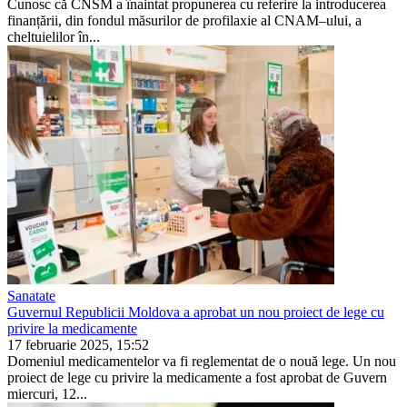
Cunosc că CNSM a înaintat propunerea cu referire la introducerea
finanțării, din fondul măsurilor de profilaxie al CNAM–ului, a
cheltuielilor în...
Sanatate
Guvernul Republicii Moldova a aprobat un nou proiect de lege cu
privire la medicamente
17 februarie 2025, 15:52
Domeniul medicamentelor va fi reglementat de o nouă lege. Un nou
proiect de lege cu privi­re la medicamente a fost apro­bat de Guvern
miercuri, 12...