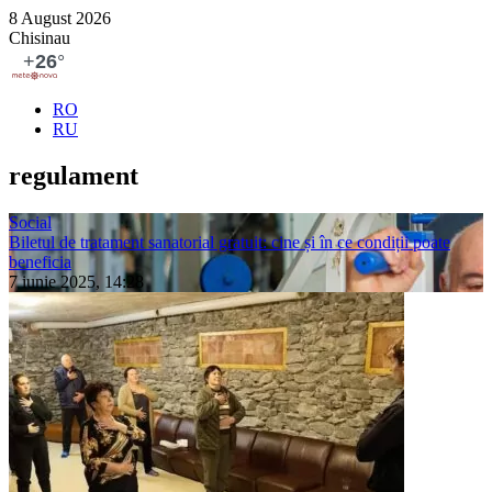
8 August 2026
Chisinau
RO
RU
regulament
Social
Biletul de tratament sanatorial gratuit: cine și în ce condiții poate
beneficia
7 iunie 2025, 14:28