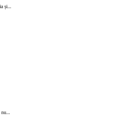
 și...
 nu...