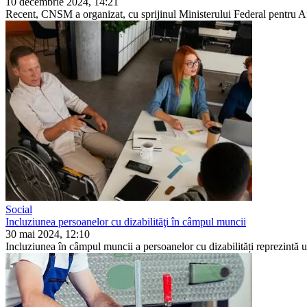
10 decembrie 2024, 14:21
Recent, CNSM a organizat, cu spriji­nul Ministerului Federal pentru Afa
Social
Incluziunea persoanelor cu dizabilităţi în câmpul muncii
30 mai 2024, 12:10
Incluziunea în câmpul muncii a persoanelor cu dizabilități re­prezintă u