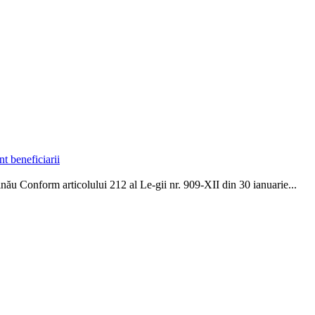
t beneficiarii
inău Conform articolului 212 al Le-gii nr. 909-XII din 30 ianuarie...