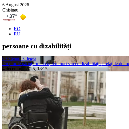
6 August 2026
Chisinau
RO
RU
persoane cu dizabilități
Cetăţeanul şi legea
Drepturile părinților cu copii minori sau cu dizabilități și relațiile de 
4 decembrie 2025, 18:15