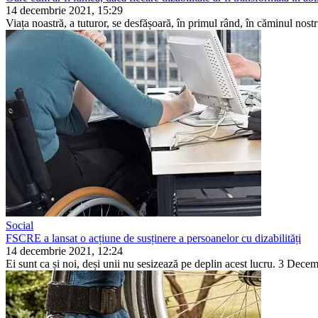
14 decembrie 2021, 15:29
Viața noastră, a tuturor, se desfășoară, în primul rând, în căminul nostr
Social
FSCRE a lansat o acțiune de susținere a persoanelor cu dizabilități
14 decembrie 2021, 12:24
Ei sunt ca și noi, deși unii nu sesizează pe deplin acest lucru. 3 Decemb