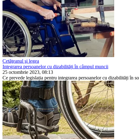
Cetăţeanul şi legea
Integrarea persoanelor cu dizabilități în câmpul muncii
25 octombrie 2023, 08:13
Ce prevede legislația pentru integrarea persoanelor cu dizabilități în soc