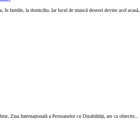
u, în familie, la domiciliu. Iar locul de muncă deseori devine acel acasă,.
rie, Ziua Internațională a Per­soanelor cu Dizabilități, are ca obiectiv...