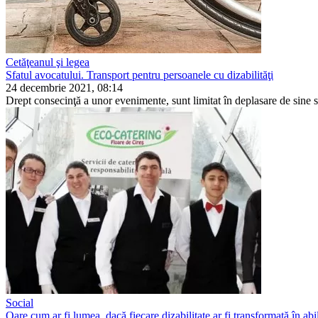
Cetăţeanul şi legea
Sfatul avocatului. Transport pentru persoanele cu dizabilităţi
24 decembrie 2021, 08:14
Drept consecinţă a unor evenimente, sunt limitat în de­plasare de sine st
Social
Oare cum ar fi lumea, dacă fiecare dizabilitate ar fi transformată în abil