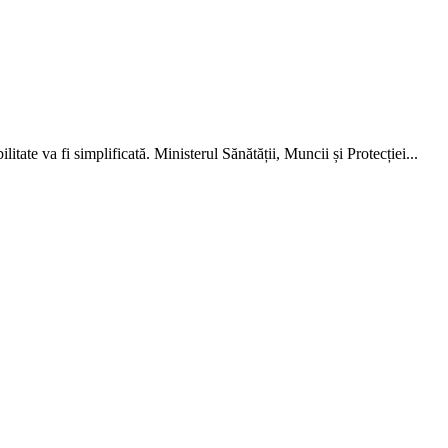
tate va fi sim­plificată. Ministerul Sănătății, Muncii și Protecției...