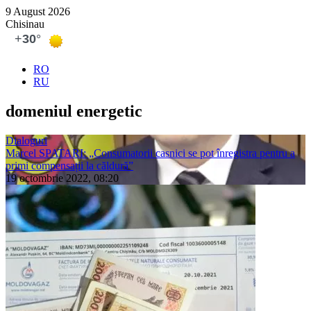
9 August 2026
Chisinau
RO
RU
domeniul energetic
Dialoguri
Marcel SPATARI: „Consumatorii casnici se pot înregistra pentru a
primi compensații la căldură”
19 octombrie 2022, 08:20