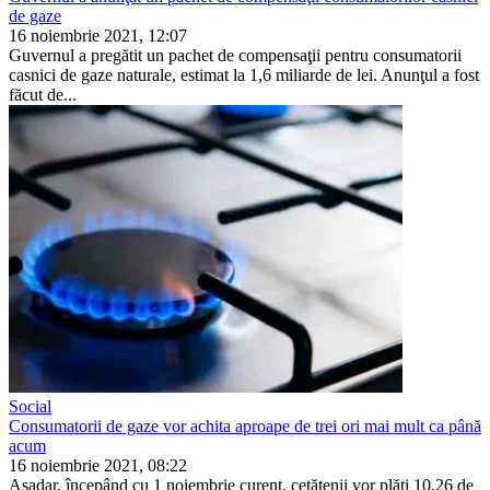
de gaze
16 noiembrie 2021, 12:07
Guvernul a pregătit un pachet de compensaţii pentru consu­matorii
casnici de gaze natu­rale, estimat la 1,6 miliarde de lei. Anunţul a fost
făcut de...
Social
Consumatorii de gaze vor achita aproape de trei ori mai mult ca până
acum
16 noiembrie 2021, 08:22
Așadar, începând cu 1 noiem­brie curent, cetățenii vor plă­ti 10,26 de