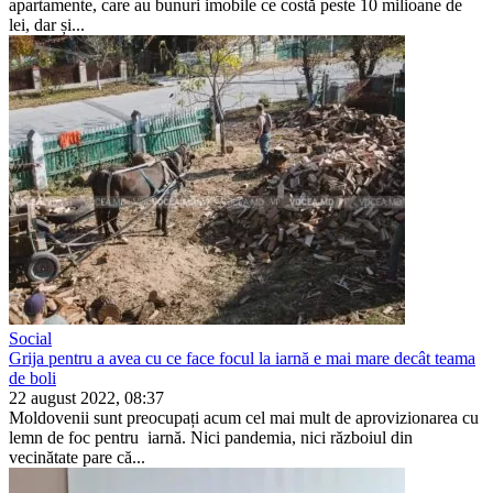
apartamente, care au bunuri imobile ce costă peste 10 milioane de
lei, dar și...
Social
Grija pentru a avea cu ce face focul la iarnă e mai mare decât teama
de boli
22 august 2022, 08:37
Moldovenii sunt preocupați acum cel mai mult de aprovizionarea cu
lemn de foc pentru iarnă. Nici pan­demia, nici războiul din
vecinătate pare că...