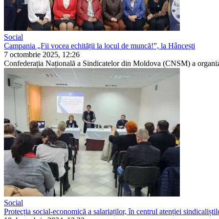
Social
Campania „Fii vocea echității la locul de muncă!”, la Hâncești
7 octombrie 2025, 12:26
Confederația Națională a Sindicatelor din Moldova (CNSM) a orga­nizat,
Social
Protecția social-economică a salariaților, în centrul atenției sindicaliștil