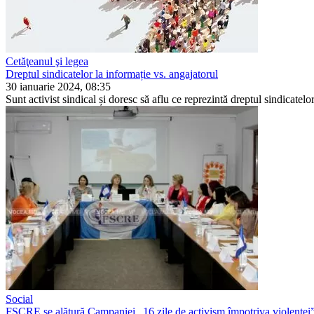
Cetăţeanul şi legea
Dreptul sindicatelor la informație vs. angajatorul
30 ianuarie 2024, 08:35
Sunt activist sindical și doresc să aflu ce reprezintă drep­tul sindicatel
Social
FSCRE se alătură Campaniei „16 zile de activism împotriva violenței