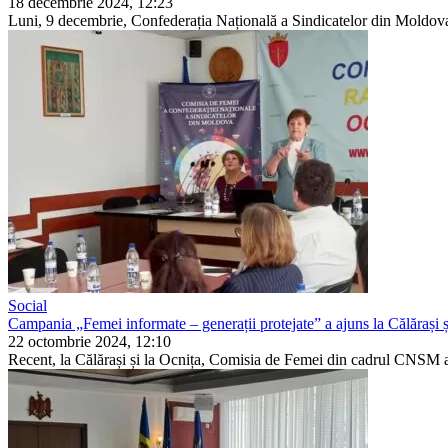
18 decembrie 2024, 12:23
Luni, 9 decembrie, Confederația Națională a Sindicatelor din Moldova a
Social
Campania „Femei informate – generații protejate” a ajuns la Călărași 
22 octombrie 2024, 12:10
Recent, la Călărași și la Ocnița, Comisia de Femei din cadrul CNSM a o