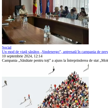
Social
Un mod de viață sănătos „Sindenergo”, antrenată în campania de preve
10 septembrie 2024, 12:14
Campania „Sănătate pentru toți” a ajuns la întreprinderea de stat „Molde