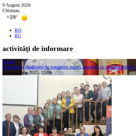
9 August 2026
Chisinau
RO
RU
activități de informare
Social
Echitatea și egalitatea de tratament pentru angajații cu responsabilități 
21 octombrie 2025, 15:06