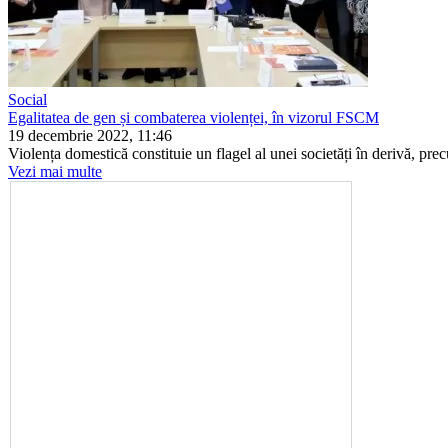
Social
Egalitatea de gen și combaterea violenței, în vizorul FSCM
19 decembrie 2022, 11:46
Violența domestică constituie un flagel al unei societăți în derivă, precu
Vezi mai multe