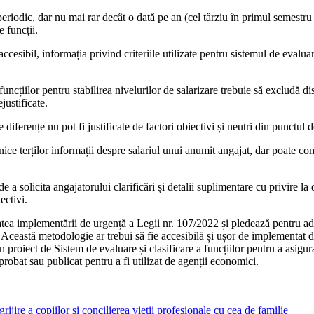
periodic, dar nu mai rar decât o dată pe an (cel târziu în primul semestru a
e funcții.
cesibil, informația privind criteriile utilizate pentru sistemul de evaluare 
funcțiilor pentru stabilirea nivelurilor de salarizare trebuie să excludă di
ustificate.
diferențe nu pot fi justi­ficate de factori obiectivi și neutri din punctul
ce terților informații des­pre salariul unui anumit angajat, dar poate comu
e a solicita angajatorului clarificări și detalii suplimentare cu privire la
ectivi.
tea implementării de urgență a Legii nr. 107/2022 și ple­dează pentru ad
ceastă metodolo­gie ar trebui să fie accesibilă și ușor de implementat de
proiect de Sistem de evaluare și clasificare a funcțiilor pentru a asigura
probat sau publicat pentru a fi utilizat de agenții economici.
rijire a copiilor și concilierea vieții profesionale cu cea de familie