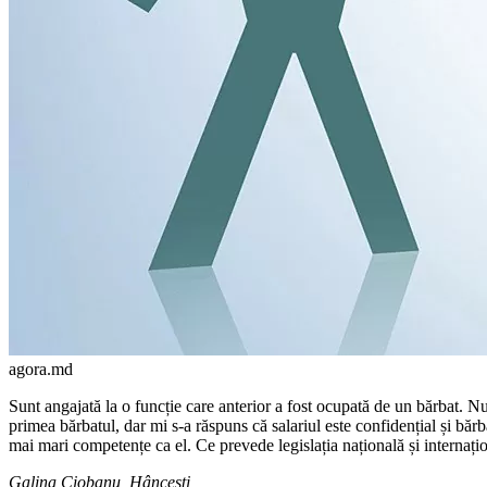
agora.md
Sunt angajată la o funcție care anterior a fost ocupată de un bărbat. N
primea bărbatul, dar mi s-a răspuns că salariul este confidențial și bărb
mai mari competențe ca el. Ce prevede legislația națională și internați
Galina Ciobanu, Hâncești