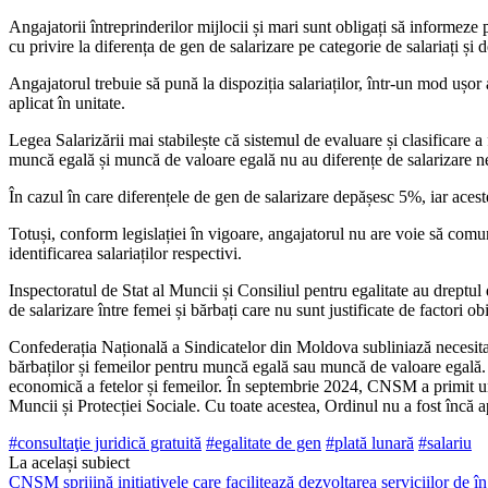
Angajatorii întreprinderilor mijlocii și mari sunt obligați să in­formeze 
cu privire la diferența de gen de salarizare pe categorie de salariați și d
Angajatorul trebuie să pună la dispoziția salariaților, într-un mod ușor ac
aplicat în unitate.
Legea Salarizării mai stabilește că sistemul de evaluare și clasifi­care a 
muncă egală și muncă de valoare egală nu au diferențe de salarizare nej
În cazul în care diferențele de gen de salarizare depășesc 5%, iar aceste 
Totuși, conform legislației în vi­goare, angajatorul nu are voie să comuni
identificarea salariaților respectivi.
Inspectoratul de Stat al Mun­cii și Consiliul pentru egalitate au dreptul d
de salarizare între femei și bărbați care nu sunt justifi­cate de factori obi
Confederația Națională a Sindicatelor din Moldova sublinia­ză necesita
bărbaților și femeilor pentru muncă egală sau muncă de valoare egală. A
economică a fetelor și fe­meilor. În septembrie 2024, CNSM a primit un 
Muncii și Protecției Sociale. Cu toate acestea, Ordinul nu a fost încă a
#consultaţie juridi­că gratuită
#egalitate de gen
#plată lunară
#salariu
La același subiect
CNSM sprijină inițiativele care facilitează dezvoltarea serviciilor de îng