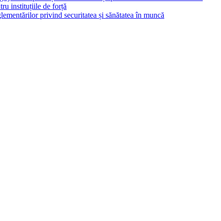
ru instituțiile de forță
ementărilor privind securitatea și sănătatea în muncă