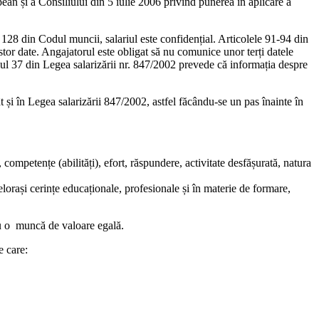
pean și a Consiliului din 5 iulie 2006 privind punerea în aplicare a
28 din Codul mun­cii, salariul este confidențial. Ar­ticolele 91-94 din
stor date. Angajatorul este obligat să nu co­munice unor terți datele
icolul 37 din Legea salarizării nr. 847/2002 prevede că informația despre
 și în Legea salarizării 847/2002, astfel făcându-se un pas înainte în
mpetențe (abilități), efort, răs­pundere, activitate desfășurată, na­tura
elorași cerințe educaționale, pro­fesionale și în materie de formare,
sau o muncă de valoare egală.
e care: