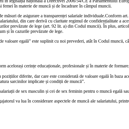
rii în legislația națională a Directivei 2006/54/CE a Parla­mentului Euro
ați și femei în materie de muncă și de încadrare în câmpul muncii.
e măsuri de asigurare a transparenței salariale individuale.Conform art. 1
lariatului, din care derivă cu claritate regimul de confidențialitate a ace
zurilor pre­văzute de lege (art. 92 lit. a) din Codul muncii). În plus, art
cum și în cazurile prevăzute de lege.
valoare egală” este supli­nit cu noi prevederi, atât în Codul muncii, cât
 acelorași cerințe educaționale, pro­fesionale și în materie de formare, co
pozițiilor diferite, dar care este con­siderată de valoare egală în baza ac
na­tura sarcinilor implicate și condiții de muncă”.
 salariații de sex masculin și cei de sex feminin pentru o mun­că egală 
ajatorul va lua în considerare aspectele de muncă ale salariatului, printr