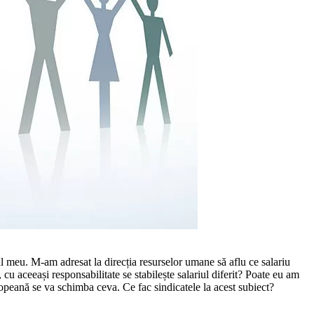
al meu. M-am adresat la direcția resurselor umane să aflu ce salariu
cu aceeași responsabilitate se stabilește salariul di­ferit? Poate eu am
ropeană se va schimba ceva. Ce fac sindicatele la acest subiect?