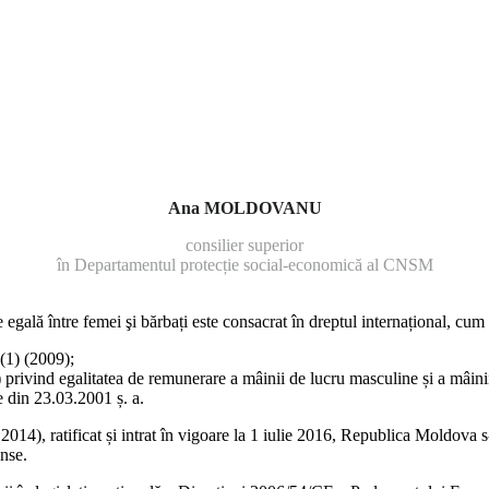
Ana MOLDOVANU
consilier superior
în Departamentul protecție social-economică al CNSM
gală între femei şi bărbați este consacrat în dreptul internațional, cum a
.(1) (2009);
 privind egalitatea de remunerare a mâinii de lucru masculine și a mâin
 din 23.03.2001 ș. a.
), ratificat și intrat în vigoare la 1 iulie 2016, Republica Moldova s-a
anse.