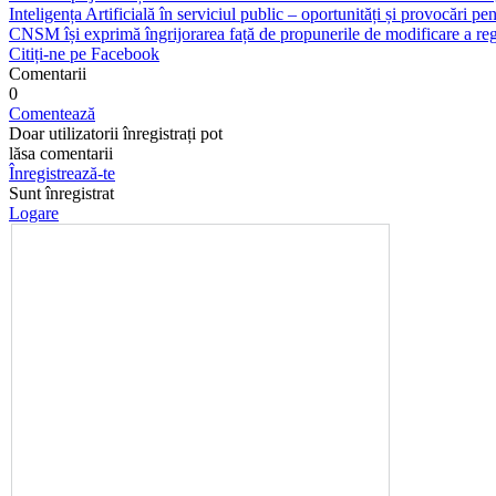
Inteligența Artificială în serviciul public – oportunități și provocări pent
CNSM își exprimă îngrijorarea față de propunerile de modificare a regl
Citiți-ne pe Facebook
Comentarii
0
Comentează
Doar utilizatorii înregistrați pot
lăsa comentarii
Înregistrează-te
Sunt înregistrat
Logare