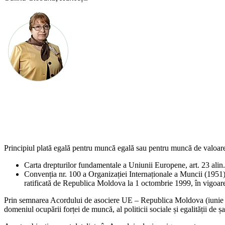
Principiul plată egală pentru muncă egală sau pentru muncă de valoare e
Carta drepturilor fundamen­tale a Uniunii Europene, art. 23 alin
Convenția nr. 100 a Organizației Internaționale a Muncii (1951)
ratificată de Republica Moldova la 1 octombrie 1999, în vigoare
Prin semnarea Acordului de asociere UE – Republica Moldo­va (iunie 2014
domeniul ocupării forței de mun­că, al politicii sociale și egalității de ș