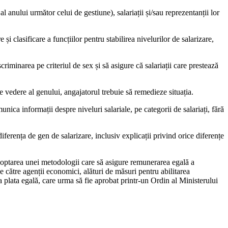
l anului urmă­tor celui de gestiune), salariații și/sau reprezentanții lor
și clasificare a funcțiilor pentru stabilirea nivelurilor de sala­rizare,
scriminarea pe criteriul de sex și să asigure că salariații care prestează
 de vedere al genului, angajatorul trebuie să remedieze situația.
nica informații despre niveluri salariale, pe cate­gorii de salariați, fără
 diferența de gen de salarizare, inclusiv explicații privind orice diferențe
optarea unei me­todologii care să asigure remune­rarea egală a
 către agenții economici, alături de măsuri pentru abilitarea
 plata egală, care urma să fie aprobat printr-un Ordin al Ministerului