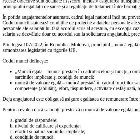
Aceste obiective sunt detali­ate în Acord, inclusiv asigurarea transpune
principiului egalității de șanse și al egalității de tratament între bărb
În pofida angajamentelor asu­mate, cadrul legal național încă nu preved
Codul muncii statuează condițiile de protecție a datelor personale ale sa
personale ale salariatului fără acordul scris al acestuia, cu excepția ca
sala­riu se dezvăluie doar cu acordul sau la solicitarea angajatului, pre
Prin legea 107/2022, în Repu­blica Moldova, principiul „muncă egală de 
armonizarea legislației cu rigorile UE.
Codul munci definește:
„Muncă egală – muncă prestată în cadrul acelorași funcții, conform
sarcinilor implicate și condiții de muncă;
muncă de valoare egală – mun­că prestată în cadrul funcțiilor sau 
competențe (abilități), efort, răs­pundere, activitate desfășurată, 
Deja angajatorul este obligat să asigure egalitatea de remunerare între
Pentru a evalua dacă salariații prestează o muncă de valoare ega­lă, ang
gradul de răspundere;
nivelul de calificare și experiența;
efortul și natura sarcinilor im­plicate;
condițiile de muncă.