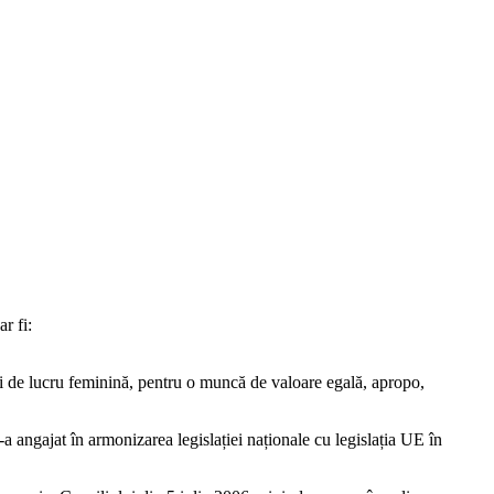
r fi:
ii de lucru feminină, pentru o muncă de valoare egală, apropo,
 angajat în armonizarea legislației naționale cu legislația UE în