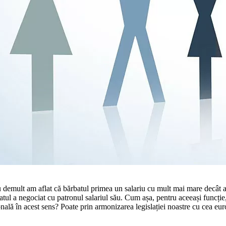
u demult am aflat că bărbatul primea un sala­riu cu mult mai mare decât 
atul a ne­gociat cu patronul salariul său. Cum așa, pentru aceeași funcție, 
onală în acest sens? Poate prin armonizarea legislației noastre cu cea eu