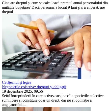
Cine are dreptul și cum se calculează premiul anual per­sonalului din
unitățile bugetare? Dacă persoana a lucrat 9 luni și s-a eliberat, are
dreptul...
Cetăţeanul şi legea
Negocierile colective: drepturi și obligații
19 decembrie 2025, 09:56
Șeful întreprinderii în care activez susține că negocieri­le colective
sunt libere și constituie doar un drept, dar nu și obligație a
angajatorului....