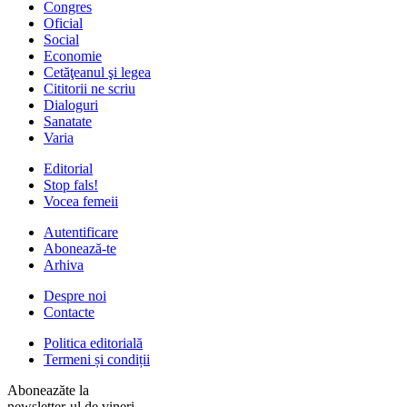
Congres
Oficial
Social
Economie
Cetăţeanul şi legea
Cititorii ne scriu
Dialoguri
Sanatate
Varia
Editorial
Stop fals!
Vocea femeii
Autentificare
Abonează-te
Arhiva
Despre noi
Contacte
Politica editorială
Termeni și condiții
Aboneazăte la
newsletter-ul de vineri