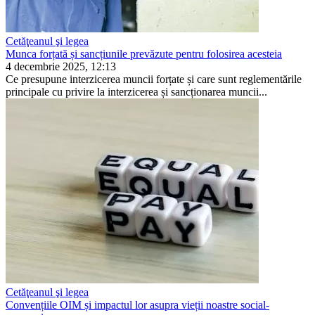
Cetăţeanul şi legea
Munca forțată și sancțiunile prevăzute pentru folosirea acesteia
4 decembrie 2025, 12:13
Ce presupune interzicerea muncii forțate și care sunt reglementările
principale cu privire la interzicerea și sancționarea muncii...
Cetăţeanul şi legea
Convențiile OIM și impactul lor asupra vieții noastre social-