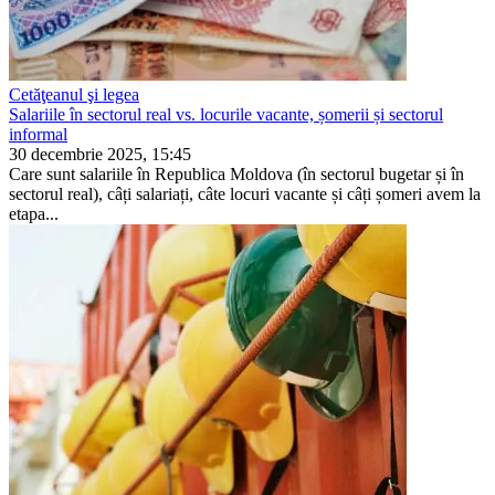
Cetăţeanul şi legea
Salariile în sectorul real vs. locurile vacante, șomerii și sectorul
informal
30 decembrie 2025, 15:45
Care sunt salariile în Republica Moldova (în sectorul bugetar și în
sectorul real), câți salariați, câte locuri va­cante și câți șomeri avem la
etapa...