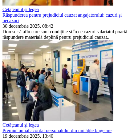
Cetăţeanul şi legea
Răspunderea pentru prejudiciul cauzat angajatorului: cazuri și
necazuri
30 decembrie 2025, 08:42
Doresc să aflu care sunt condițiile și în ce cazuri salaria­tul poartă
răspundere materială deplină pentru prejudi­ciul cauzat...
Cetăţeanul şi legea
Premiul anual acordat personalului din unitățile bugetare
19 decembrie 2025, 13:40