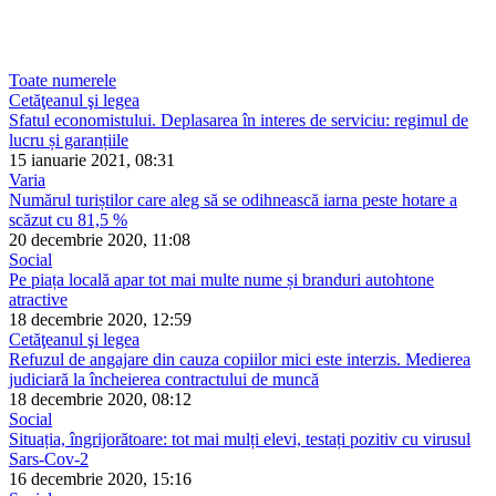
Toate numerele
Cetăţeanul şi legea
Sfatul economistului. Deplasarea în interes de serviciu: regimul de
lucru și garanțiile
15 ianuarie 2021, 08:31
Varia
Numărul turiștilor care aleg să se odihnească iarna peste hotare a
scăzut cu 81,5 %
20 decembrie 2020, 11:08
Social
Pe piața locală apar tot mai multe nume și branduri autohtone
atractive
18 decembrie 2020, 12:59
Cetăţeanul şi legea
Refuzul de angajare din cauza copiilor mici este interzis. Medierea
judiciară la încheierea contractului de muncă
18 decembrie 2020, 08:12
Social
Situația, îngrijorătoare: tot mai mulți elevi, testați pozitiv cu virusul
Sars-Cov-2
16 decembrie 2020, 15:16