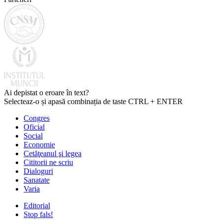
Ai depistat o eroare în text?
Selecteaz-o și apasă combinația de taste CTRL + ENTER
Congres
Oficial
Social
Economie
Cetăţeanul şi legea
Cititorii ne scriu
Dialoguri
Sanatate
Varia
Editorial
Stop fals!