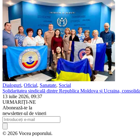
Dialoguri
,
Oficial
,
Sanatate
,
Social
Solidaritatea sindicală dintre Republica Moldova și Ucraina, consolidat
13 iulie 2026, 09:37
URMARIȚI-NE
Abonează-te la
newsletter-ul de vineri
© 2026 Vocea poporului.