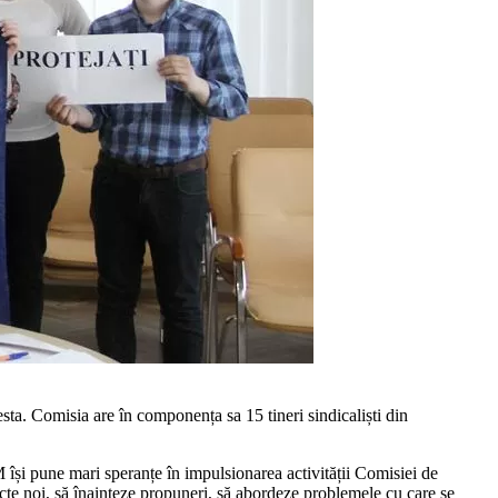
ta. Comisia are în componența sa 15 tineri sindicaliști din
își pune mari speranțe în impulsionarea activității Comisiei de
ecte noi, să înainteze propuneri, să abordeze problemele cu care se