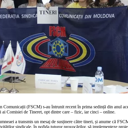
 Comunicații (FSCM) s-au întrunit recent în prima sedință din anul aces
 Comisiei de Tine­ret, opt dintre care – fizic, iar cinci – online.
neaei a transmis un mesaj de susținere către tineri, și anume că FSCM 
ităților sindica­le, în pofida tuturor provocărilor, să implementeze proi