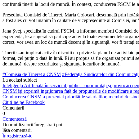
confruntă tinerii la locul de muncă. În context, conducerea FSCM le-a p
Președinta Comisiei de Tineret, Maria Cojocari, desemnată prin hotărâr
a fost ales cu vot una­nim în calitate de vicepreședinte al Comisiei, iar 
Jana Șveț, specialist în cadrul FSCM, a informat membrii Comi­siei de T
experiență, le-a sugerat să participe activ la toa­te evenimentele organiz
corect, vor avea un loc de mun­că decent și în siguranță, vor fi tratați e
Tinerii s-au implicat activ în discuții cu privire la planul de ac­tivitat
format, cel puțin o dată în lună. Ei au propus să fie organizat primul se
de muncă, despre securitatea și siguranța locurilor de muncă.
#Comisia de Tineret a CNSM
#Federaţia Sindicatelor din Comunicaţi
La același subiect
Inteligența Artificială în serviciul public – oportunități și provocări pent
CNSM își exprimă îngrijorarea față de propunerile de modificare a regl
Conducerea CNSM a prezentat prioritățile salariaților, membri de sindi
Citiți-ne pe Facebook
Comentarii
0
Comentează
Doar utilizatorii înregistrați pot
lăsa comentarii
Înregistrează-te