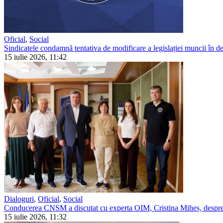
Oficial
,
Social
Sindicatele condamnă tentativa de modificare a legislației muncii în detr
15 iulie 2026, 11:42
Dialoguri
,
Oficial
,
Social
Conducerea CNSM a discutat cu experta OIM, Cristina Miheș, despre 
15 iulie 2026, 11:32