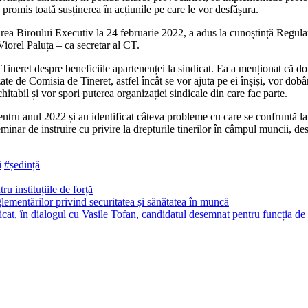
romis toa­tă susținerea în acțiunile pe care le vor desfășura.
ea Biroului Executiv la 24 februarie 2022, a adus la cunoștință Regulame
Viorel Paluța – ca se­cretar al CT.
ineret despre beneficii­le apartenenței la sindicat. Ea a menționat că doi
ate de Comisia de Tineret, astfel încât se vor ajuta pe ei înșiși, vor dobân
chitabil și vor spori puterea organizației sindicale din care fac parte.
e pentru anul 2022 și au identificat câteva probleme cu care se confruntă l
minar de in­struire cu privire la drepturile tine­rilor în câmpul muncii, d
i
#ședință
ru instituțiile de forță
ementărilor privind securitatea și sănătatea în muncă
cat, în dialogul cu Vasile Tofan, candidatul desemnat pentru funcția de