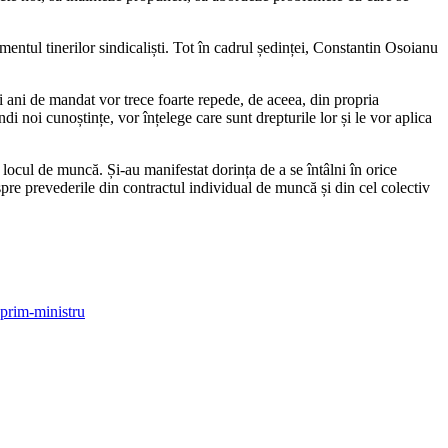
ntul tinerilor sindicaliști. Tot în cadrul ședinței, Constantin Osoianu
 ani de mandat vor trece foarte repede, de ace­ea, din propria
di noi cunoștințe, vor înțelege care sunt drepturile lor și le vor aplica
a locul de mun­că. Și-au manifestat dorința de a se întâlni în orice
espre pre­vederile din contractul individual de muncă și din cel colectiv
 prim-ministru