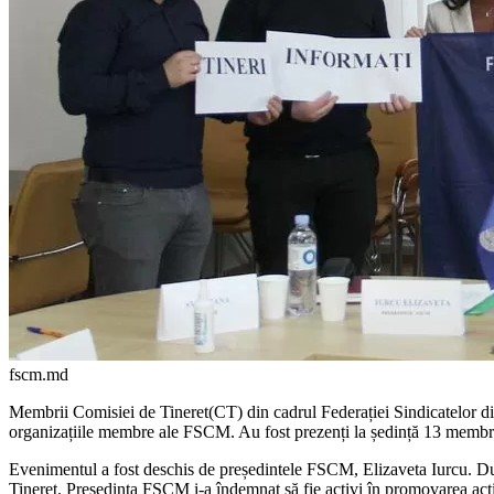
fscm.md
Membrii Comisiei de Tineret(CT) din cadrul Federației Sindicatelor din
organizațiile membre ale FSCM. Au fost prezenți la ședință 13 membri ai
Evenimentul a fost deschis de președintele FSCM, Elizaveta Iurcu. Dum
Tineret. Președinta FSCM i-a îndemnat să fie activi în promovarea activ