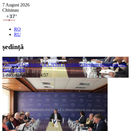
7 August 2026
Chisinau
RO
RU
ședință
Oficial
Comitetul Confederal al CNSM a dezbătut chestiuni importante din
viața internă
1 decembrie 2025, 14:57