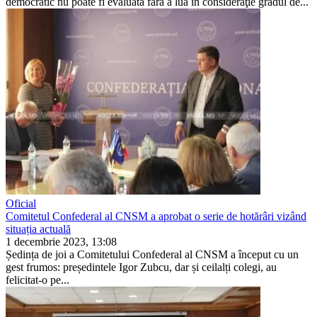
democratic nu poate fi evaluată fără a lua în consideraţie gradul de...
Oficial
Comitetul Confederal al CNSM a aprobat o serie de hotărâri vizând
situația actuală
1 decembrie 2023, 13:08
Ședința de joi a Comitetului Confederal al CNSM a început cu un
gest frumos: președintele Igor Zubcu, dar și ceilalți co­legi, au
felicitat-o pe...