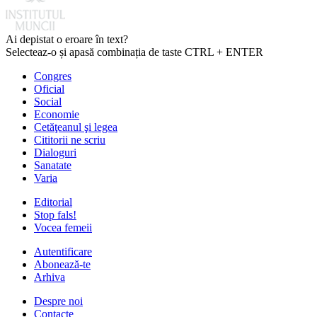
Ai depistat o eroare în text?
Selecteaz-o și apasă combinația de taste CTRL + ENTER
Congres
Oficial
Social
Economie
Cetăţeanul şi legea
Cititorii ne scriu
Dialoguri
Sanatate
Varia
Editorial
Stop fals!
Vocea femeii
Autentificare
Abonează-te
Arhiva
Despre noi
Contacte