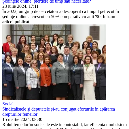
Ședințele online: pierdere de timp sau necesitate?
23 iulie 2024, 17:11
În 2023, un grup de cercetători a descoperit că timpul petrecut în
ședințe online a crescut cu 50% comparativ cu anii '90. Într-un
articol publicat...
Social
Sindicalistele și deputatele și-au conjugat eforturile în apărarea
drepturilor femeilor
15 martie 2024, 08:30
Rolul femeilor în societate este incontestabil, iar eficienţa unui sis­tem