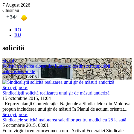
7 August 2026
Chisinau
RO
RU
solicită
Social
Solicită creşterea alocaţiilor bugetare destinate recuperării
balneosanatoriale
3 mai 2018, 08:05
Без рубрики
Sindicaliştii solicită realizarea unui şir de măsuri anticriză
15 octombrie 2015, 11:04
Reprezentanţii Confedera­ţiei Naţionale a Sindicatelor din Moldova
propun inclu­derea unui şir de măsuri în Planul de acțiuni orientat...
Без рубрики
Sindicatele solicită majorarea salariilor pentru medici cu 25 la sută
5 octombrie 2015, 08:01
Foto: virginiacenterforwomen.com Activul Federației Sindi­cale