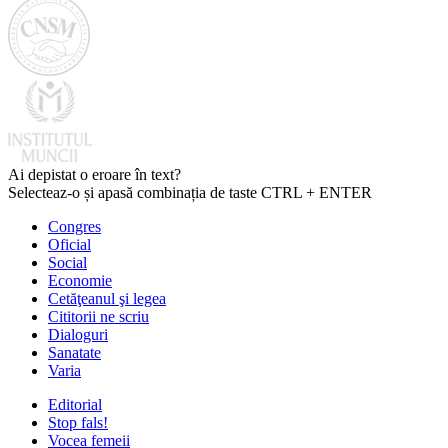
Ai depistat o eroare în text?
Selecteaz-o și apasă combinația de taste CTRL + ENTER
Congres
Oficial
Social
Economie
Cetăţeanul şi legea
Cititorii ne scriu
Dialoguri
Sanatate
Varia
Editorial
Stop fals!
Vocea femeii