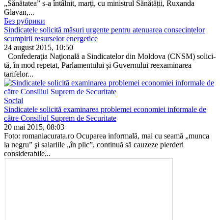
„Sănătatea” s-a întâlnit, marți, cu ministrul Sănătății, Ruxanda
Glavan,...
Без рубрики
Sindicatele solicită măsuri urgente pentru atenuarea consecințelor
scumpirii resurselor energetice
24 august 2015, 10:50
Confederaţia Naţională a Sindi­catelor din Moldova (CNSM) solici­
tă, în mod repetat, Parlamentului și Guvernului reexaminarea
tarifelor...
Social
Sindicatele solicită examinarea problemei economiei informale de
către Consiliul Suprem de Securitate
20 mai 2015, 08:03
Foto: romaniacurata.ro Ocuparea informală, mai cu seamă „munca
la negru” şi salariile „în plic”, continuă să cauzeze pierderi
considerabile...