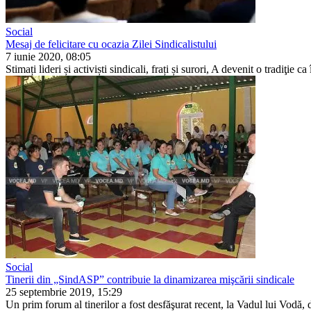
Social
Mesaj de felicitare cu ocazia Zilei Sindicalistului
7 iunie 2020, 08:05
Stimați lideri și activiști sindicali, frați și surori, A devenit o tradiţie
Social
Tinerii din „SindASP” contribuie la dinamizarea mişcării sindicale
25 septembrie 2019, 15:29
Un prim forum al tinerilor a fost desfăşurat recent, la Vadul lui Vodă, 