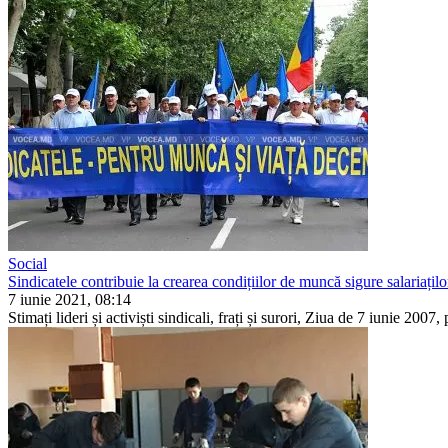
Social
Sindicatele contribuie la crearea condițiilor de muncă sigure salariațilo
7 iunie 2021, 08:14
Stimați lideri și activiști sindicali, frați și surori, Ziua de 7 iunie 20