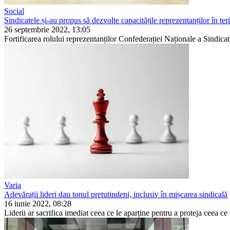
Social
Sindicatele și-au propus să dezvolte capacitățile reprezentanților în teri
26 septembrie 2022, 13:05
Fortificarea rolului reprezentanților Confederației Naționale a Sin­dic
Varia
Adevărații lideri dau tonul pretutindeni, inclusiv în mișcarea sindicală
16 iunie 2022, 08:28
Liderii ar sacrifica imediat ceea ce le aparține pentru a pro­teja ceea ce 