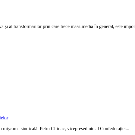
și al transformărilor prin care trece mass-media în general, este import
telor
 mișcarea sindicală. Petru Chiri­ac, vicepreședinte al Confederației...