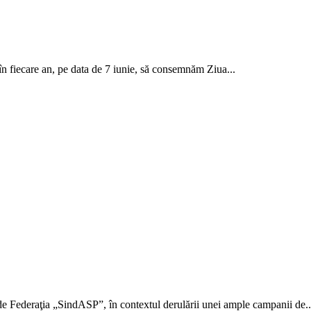
 ca în fiecare an, pe data de 7 iunie, să consemnăm Ziua...
de Fede­raţia „SindASP”, în contextul deru­lării unei ample campanii de..