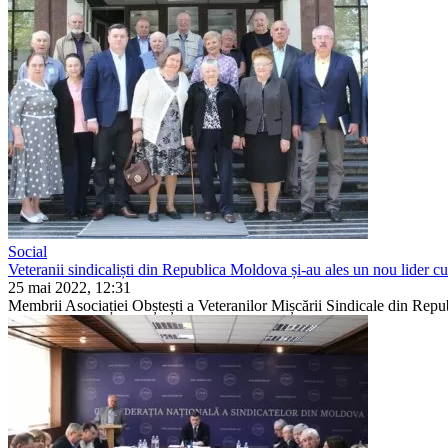
Social
Veteranii sindicaliști din Republica Moldova și-au ales un nou lider c
25 mai 2022, 12:31
Membrii Asociației Obștești a Veteranilor Mișcării Sindicale din Republi