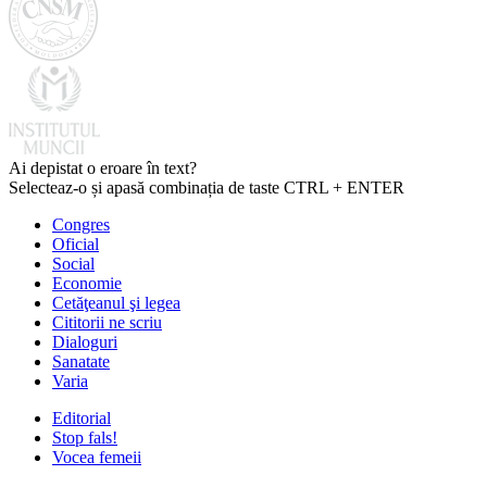
Ai depistat o eroare în text?
Selecteaz-o și apasă combinația de taste CTRL + ENTER
Congres
Oficial
Social
Economie
Cetăţeanul şi legea
Cititorii ne scriu
Dialoguri
Sanatate
Varia
Editorial
Stop fals!
Vocea femeii