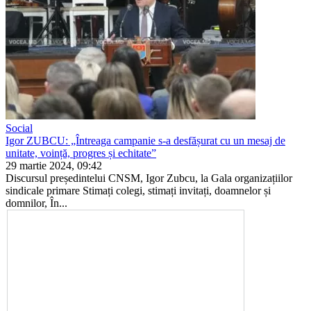
Social
Igor ZUBCU: „Întreaga campanie s-a desfășurat cu un mesaj de
unitate, voință, progres și echitate”
29 martie 2024, 09:42
Discursul președintelui CNSM, Igor Zubcu, la Gala organizațiilor
sindicale primare Stimați colegi, stimați invitați, doamnelor și
domnilor, În...