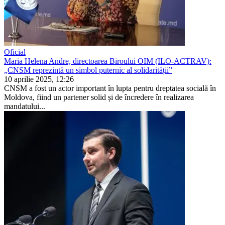
Oficial
Maria Helena Andre, directoarea Biroului OIM (ILO-ACTRAV):
„CNSM reprezintă un simbol puternic al solidarității”
10 aprilie 2025, 12:26
CNSM a fost un actor important în lup­ta pentru dreptatea socială în
Moldova, fiind un partener solid și de încredere în realizarea
mandatului...