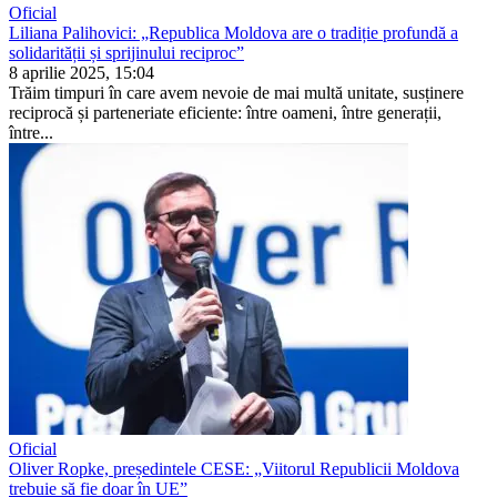
Oficial
Liliana Palihovici: „Republica Moldova are o tradiție profundă a
solidarității și sprijinului reciproc”
8 aprilie 2025, 15:04
Trăim timpuri în care avem nevoie de mai multă unitate, susținere
reciprocă și parteneriate eficiente: între oameni, între generații,
între...
Oficial
Oliver Ropke, președintele CESE: „Viitorul Republicii Moldova
trebuie să fie doar în UE”