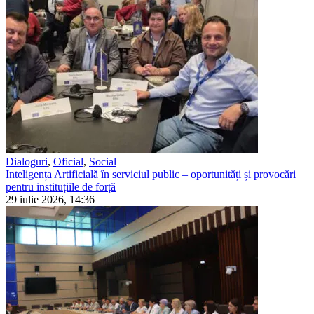
Dialoguri
,
Oficial
,
Social
Inteligența Artificială în serviciul public – oportunități și provocări
pentru instituțiile de forță
29 iulie 2026, 14:36