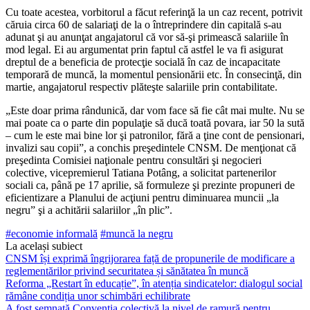
Cu toate acestea, vorbitorul a făcut referinţă la un caz recent, potrivit
căruia circa 60 de salari­aţi de la o întreprindere din ca­pitală s-au
adunat şi au anunţat angajatorul că vor să-şi primeas­că salariile în
mod legal. Ei au ar­gumentat prin faptul că astfel le va fi asigurat
dreptul de a benefi­cia de protecţie socială în caz de incapacitate
temporară de mun­că, la momentul pensionării etc. În consecinţă, din
martie, anga­jatorul respectiv plăteşte salariile prin contabilitate.
„Este doar prima rândunică, dar vom face să fie cât mai mul­te. Nu se
mai poate ca o parte din populaţie să ducă toată povara, iar 50 la sută
– cum le este mai bine lor şi patronilor, fără a ţine cont de pensionari,
invalizi sau copii”, a conchis preşedintele CNSM. De menţionat că
preşe­dinta Comisiei naţionale pentru consultări şi negocieri
colective, vicepremierul Tatiana Potâng, a solicitat partenerilor
sociali ca, până pe 17 aprilie, să formuleze şi prezinte propuneri de
eficien­tizare a Planului de acţiuni pen­tru diminuarea muncii „la
negru” şi a achitării salariilor „în plic”.
#economie informală
#muncă la negru
La același subiect
CNSM își exprimă îngrijorarea față de propunerile de modificare a
reglementărilor privind securitatea și sănătatea în muncă
Reforma „Restart în educație”, în atenția sindicatelor: dialogul social
rămâne condiția unor schimbări echilibrate
A fost semnată Convenția colectivă la nivel de ramură pentru