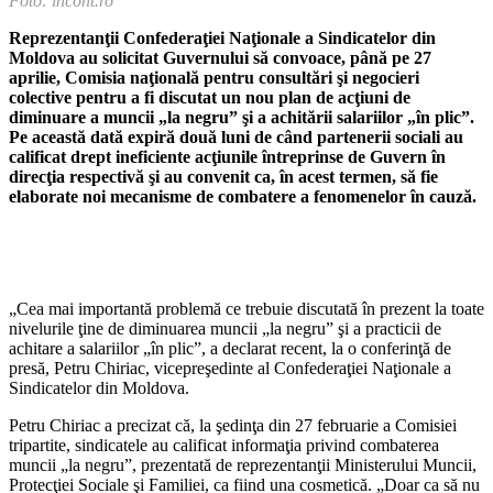
Foto: incont.ro
Reprezentanţii Confederaţiei Naţionale a Sindicatelor din
Moldova au solicitat Guver­nului să convoace, până pe 27
aprilie, Comisia naţională pentru consultări şi negocieri
colective pentru a fi discutat un nou plan de acţiuni de
diminuare a muncii „la negru” şi a achitării salariilor „în plic”.
Pe această dată expiră două luni de când partenerii sociali au
calificat drept ineficiente acţiunile întreprinse de Guvern în
direcţia respec­tivă şi au convenit ca, în acest termen, să fie
elaborate noi mecanisme de combatere a fenomenelor în cauză.
„Cea mai importantă proble­mă ce trebuie discutată în pre­zent la toate
nivelurile ţine de diminuarea muncii „la negru” şi a practicii de
achitare a salariilor „în plic”, a declarat recent, la o conferinţă de
presă, Petru Chiri­ac, vicepreşedinte al Confedera­ţiei Naţionale a
Sindicatelor din Moldova.
Petru Chiriac a precizat că, la şedinţa din 27 februarie a Co­misiei
tripartite, sindicatele au calificat informaţia privind com­baterea
muncii „la negru”, pre­zentată de reprezentanţii Minis­terului Muncii,
Protecţiei Sociale şi Familiei, ca fiind una cosmeti­că. „Doar ca să nu