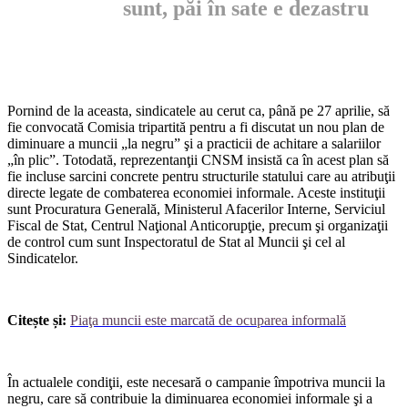
sunt, păi în sate e dezastru
Pornind de la aceasta, sin­dicatele au cerut ca, până pe 27 aprilie, să
fie convocată Comisia tripartită pentru a fi discutat un nou plan de
diminuare a muncii „la negru” şi a practicii de achita­re a salariilor
„în plic”. Totodată, reprezentanţii CNSM insistă ca în acest plan să
fie incluse sar­cini concrete pentru structurile statului care au atribuţii
directe legate de combaterea economiei informale. Aceste instituţii
sunt Procuratura Generală, Ministe­rul Afacerilor Interne, Serviciul
Fiscal de Stat, Centrul Naţional Anticorupţie, precum şi organi­zaţii
de control cum sunt Inspec­toratul de Stat al Muncii şi cel al
Sindicatelor.
Citește și:
Piaţa muncii este marcată de ocuparea informală
În actualele condiţii, este nece­sară o campanie împotriva mun­cii la
negru, care să contribuie la diminuarea economiei informale şi a