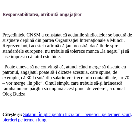
Responsabilitatea, atribuită angajaţilor
Preşedintele CNSM a consta­tat că acţiunile sindicatelor se bucură de
susţinere deplină din partea Organizaţiei Internaţiona­le a Muncii.
Reprezentanţii aces­teia afirmă că ţara noastră, dacă tinde spre
standardele europene, nu trebuie să tolereze munca „la negru” şi să
lase impresia că totul este bine.
„Poate cineva să ne convingă că, atunci când merge să discute cu
patronul, angajatul poate să-i dicteze acestuia, care spune, de
exemplu, că 30 la sută din salariu vor trece prin contabilitate, iar 70
– vor merge „în plic”. Omul sim­plu care trebuie să-şi hrănească
familia nu are pârghii să impună acest punct de vedere”, a opinat
Oleg Budza.
Citește și:
Salariul în plic pentru lucrător – beneficii pe termen scurt,
pierderi pe termen lung