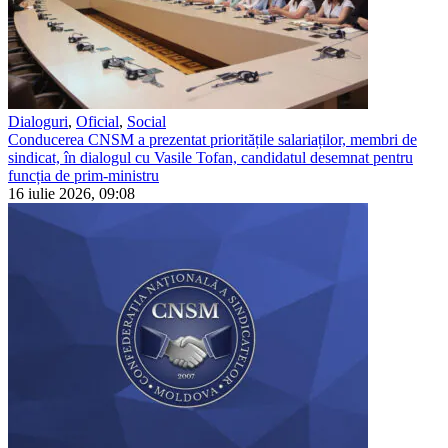
Dialoguri
,
Oficial
,
Social
Conducerea CNSM a prezentat prioritățile salariaților, membri de
sindicat, în dialogul cu Vasile Tofan, candidatul desemnat pentru
funcția de prim-ministru
16 iulie 2026, 09:08