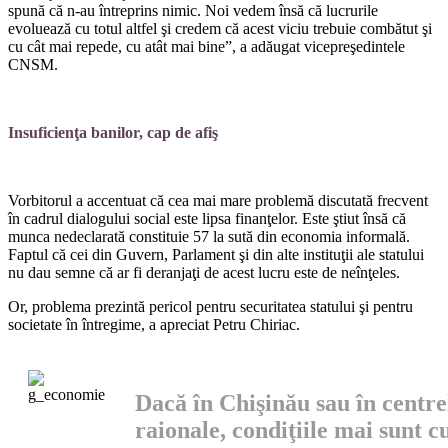
spună că n-au întreprins nimic. Noi vedem însă că lucrurile
evoluează cu totul altfel şi credem că acest viciu tre­buie combătut şi
cu cât mai repe­de, cu atât mai bine”, a adăugat vicepreşedintele
CNSM.
Insuficienţa banilor, cap de afiş
Vorbitorul a accentuat că cea mai mare problemă discutată frecvent
în cadrul dialogului so­cial este lipsa finanţelor. Este ştiut însă că
munca nedeclarată constituie 57 la sută din econo­mia informală.
Faptul că cei din Guvern, Parlament şi din alte in­stituţii ale statului
nu dau semne că ar fi deranjaţi de acest lucru este de neînţeles.
Or, problema prezintă peri­col pentru securitatea statului şi pentru
societate în întregime, a apreciat Petru Chiriac.
Dacă în Chişinău sau în centre
raionale, condiţiile mai sunt 