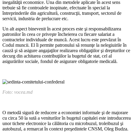
inegalităţii economice. Una din metodele aplicate în acest sens
trebuie să fie controalele inopinate, efectuate în special la
întreprinderile din agricultură, construcţii, transport, sectorul de
servicii, industria de prelucra­re etc.
Un alt aspect binevenit în acest proces este şi responsa­bilizarea
patronilor în ceea ce priveşte încheierea cu fiecare salariat a
contractelor individu­ale de muncă. Acest lucru este prevăzut în
Codul muncii. El îi permite patronului să renunţe la nelegiuirile în
cauză şi să asigure angajaţilor realizarea obligaţiilor şi drepturilor ce
decurg din achi­tarea contribuţiilor la bugetul de stat, cel al
asigurărilor sociale, fondul de asigurare obligatorie medicală.
Foto: vocea.md
O metodă sigură de reducere a economiei informale şi de majo­rare
cu circa 50 la sută a venituri­lor în bugetul capitalei este intro­ducerea
unor tichete electronice la călătoria cu microbuzul, tro­leibuzul şi
autobuzul, a remarcat în context preşedintele CNSM, Oleg Budza.