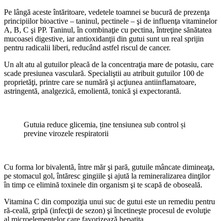
Pe lângă aceste întăritoare, vedetele toamnei se bucură de prezenţa
princi­piilor bioactive – taninul, pectinele – şi de influenţa vitaminelor
A, B, C şi PP. Taninul, în combinaţie cu pectina, în­treţine sănătatea
mucoasei digestive, iar antioxidanţii din gutui sunt un real sprijin
pentru radicalii liberi, reducând astfel riscul de cancer.
Un alt atu al gutuilor pleacă de la concentraţia mare de potasiu, care
scade presiunea vasculară. Specialiştii au atribuit gutuilor 100 de
proprietăţi, printre care se numără şi acţiunea an­tiinflamatoare,
astringentă, analgezică, emolientă, tonică şi expectorantă.
Gutuia reduce glicemia, ține tensiunea sub control și
previne virozele respiratorii
Cu forma lor bivalentă, între măr şi pară, gutuile mâncate dimineaţa,
pe stomacul gol, întăresc gingiile şi ajută la remineralizarea dinţilor
în timp ce elimină toxinele din organism şi te sca­pă de oboseală.
Vitamina C din compoziţia unui suc de gutui este un remediu pentru
ră-ceală, gripă (infecţii de sezon) şi înceti­neşte procesul de evoluţie
al microele­mentelor care favorizează hepatita.