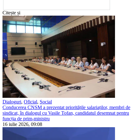
Citește și
Dialoguri
,
Oficial
,
Social
Conducerea CNSM a prezentat prioritățile salariaților, membri de
sindicat, în dialogul cu Vasile Tofan, candidatul desemnat pentru
funcția de prim-ministru
16 iulie 2026, 09:08