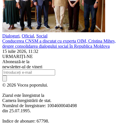
Dialoguri
,
Oficial
,
Social
Conducerea CNSM a discutat cu experta OIM, Cristina Miheș,
despre consolidarea dialogului social în Republica Moldova
15 iulie 2026, 11:32
URMARIȚI-NE
Abonează-te la
newsletter-ul de vineri
© 2026 Vocea poporului.
Ziarul este înregistrat la
Camera înregistrării de stat.
Numărul de înregistrare: 1004600040498
din 25.07.1995.
Indice de abonare: 67798.