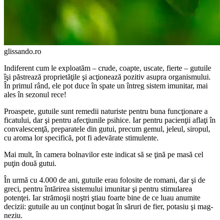
glissando.ro
Indiferent cum le exploatăm – cru­de, coapte, uscate, fierte – gutuile
îşi păstrează proprietăţile şi acţio­nează pozitiv asupra organismului.
În primul rând, ele pot duce în spa­te un întreg sistem imunitar, mai
ales în sezonul rece!
Proaspete, gutuile sunt remedii na­turiste pentru buna funcţionare a
fica­tului, dar şi pentru afecţiunile psihice. Iar pentru pacienţii aflaţi în
convales­cenţă, preparatele din gutui, precum gemul, jeleul, siropul,
cu aroma lor specifică, pot fi adevărate stimulente.
Mai mult, în camera bolnavilor este indicat să se ţină pe masă cel
puţin două gutui.
În urmă cu 4.000 de ani, gutuile erau folosite de romani, dar şi de
greci, pentru întărirea sistemului imunitar şi pentru stimularea
potenţei. Iar strămo­şii noştri ştiau foarte bine de ce luau anumite
decizii: gutuile au un conţinut bogat în săruri de fier, potasiu şi mag­
neziu.