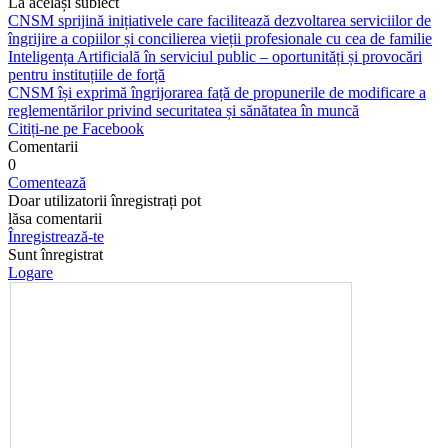
La același subiect
CNSM sprijină inițiativele care facilitează dezvoltarea serviciilor de
îngrijire a copiilor și concilierea vieții profesionale cu cea de familie
Inteligența Artificială în serviciul public – oportunități și provocări
pentru instituțiile de forță
CNSM își exprimă îngrijorarea față de propunerile de modificare a
reglementărilor privind securitatea și sănătatea în muncă
Citiți-ne pe Facebook
Comentarii
0
Comentează
Doar utilizatorii înregistrați pot
lăsa comentarii
Înregistrează-te
Sunt înregistrat
Logare