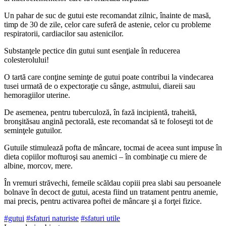
Un pahar de suc de gutui este reco­mandat zilnic, înainte de masă,
timp de 30 de zile, celor care suferă de astenie, celor cu probleme
respiratorii, cardiaci­lor sau astenicilor.
Substanţele pectice din gutui sunt esenţiale în reducerea
colesterolului!
O tartă care conţine seminţe de gu­tui poate contribui la vindecarea
tusei urmată de o expectoraţie cu sânge, astmului, diareii sau
hemoragiilor ute­rine.
De asemenea, pentru tuberculoză, în fază incipientă, traheită,
bronşităsau angină pectorală, este recomandat să te foloseşti tot de
seminţele gutu­ilor.
Gutuile stimulează pofta de mânca­re, tocmai de aceea sunt impuse în
di­eta copiilor mofturoşi sau anemici – în combinaţie cu miere de
albine, morcov, mere.
În vremuri străvechi, femeile scăldau copiii prea slabi sau persoanele
bolna­ve în decoct de gutui, acesta fiind un tratament pentru anemie,
mai precis, pentru activarea poftei de mâncare şi a forţei fizice.
#gutui
#sfaturi naturiste
#sfaturi utile