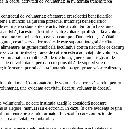
ces în cadrul activităţii de voluntariat; să nu admită trans­miterea
contractul de voluntariat; efectuarea preselec­ţiei beneficiarilor
enă a muncii; asigurarea protecţiei intimităţii beneficiari­lor
 recrutare şi standarde de activitate a volunta­rilor în baza unor
 activităţii acestora; instruirea şi dezvoltarea profesională a volun­
area unor munci peri­culoase sau care pot dăuna vieţii şi sănătăţii
igurat, costul serviciilor medicale este suportat integral de către
e, alimentare, asigu­rare medicală facultativă contra riscurilor ce decurg
are să confirme desfăşurarea de către acesta a activităţii de voluntar,
e volunta­riat mai mult de 20 de ore lunar; ţinerea unui registru de
calitate de voluntar şi persoa­na responsabilă de supervizarea
e; informarea peri­odică a voluntarului asupra pro­greselor realizate şi
 voluntariat. Co­ordonatorul de voluntari elabo­rează sarcini pentru
luntariat, ţine evidenţa acti­vităţii fiecărui voluntar în dosarul
e voluntarului pe care instituţia gazdă le consideră necesare,
ne la alegere: manual sau electronic. În cazul în care evidenţa se ţine
 lunii ianuarie a anului ur­mător. În cazul în care contractul de
tarea activită­ţii voluntarului.
l prezinte persoa­nelor autorizate care controlează activitatea de