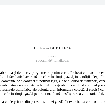
Liubomir DUDULICA
avocat
avocatmd@gmail.com
borarea şi derularea programelor pentru care a înche­iat contractul; desfă
icală facultativă acordată de că­tre instituţia gazdă, în condiţiile legii, î
e convenite prin contract şi potrivit legii, a cheltuielilor de transport, ca
posibilitatea de a solicita de la instituţia gazdă un certificat nominal şi 
şi resur­sele psihofizice ale voluntarului; informarea corectă şi precisă cu 
ropuse de instituţia gazdă pentru o mai bună desfăşurare a voluntariatului.
 sarcinile primite din partea instituţiei gazdă; în exerci­tarea contractulu