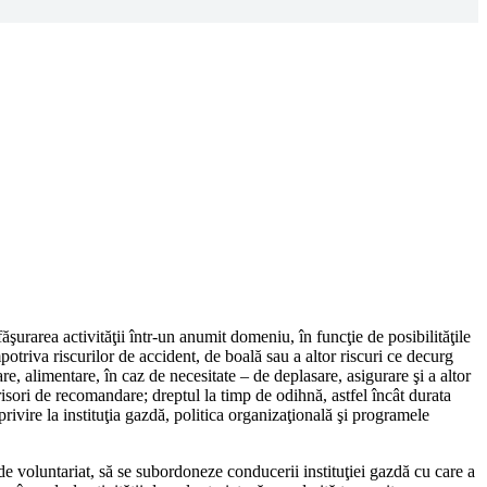
şurarea acti­vităţii într-un anumit domeniu, în funcţie de posibilităţile
mpotriva riscurilor de acci­dent, de boală sau a altor riscuri ce decurg
zare, alimentare, în caz de necesitate – de deplasare, asigurare şi a altor
scrisori de recoman­dare; dreptul la timp de odihnă, astfel încât durata
privire la instituţia gazdă, politi­ca organizaţională şi programele
i de voluntariat, să se subordoneze conducerii in­stituţiei gazdă cu care a