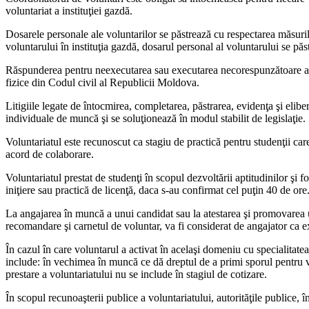
voluntariat a insti­tuţiei gazdă.
Dosarele personale ale volun­tarilor se păstrează cu respectarea măsurilo
voluntarului în instituţia gazdă, dosarul personal al voluntarului se păs
Răspunderea pentru neexe­cutarea sau executarea neco­respunzătoare a 
fizice din Codul civil al Republicii Mol­dova.
Litigiile legate de întocmirea, completarea, păstrarea, evidenţa şi elibera
individuale de muncă şi se soluţionează în mo­dul stabilit de legislaţie.
Voluntariatul este recunoscut ca stagiu de practică pentru stu­denţii car
acord de co­laborare.
Voluntariatul prestat de stu­denţi în scopul dezvoltării aptitu­dinilor şi
iniţiere sau practică de licenţă, daca s-au con­firmat cel puţin 40 de ore
La angajarea în muncă a unui candidat sau la atestarea şi pro­movarea un
recoman­dare şi carnetul de voluntar, va fi considerat de angajator ca ex
În cazul în care voluntarul a activat în acelaşi domeniu cu spe­cialitatea
include: în vechimea în muncă ce dă dreptul de a primi sporul pentru 
prestare a voluntariatului nu se include în stagiul de coti­zare.
În scopul recunoaşterii publice a voluntariatului, autorităţile pu­blice