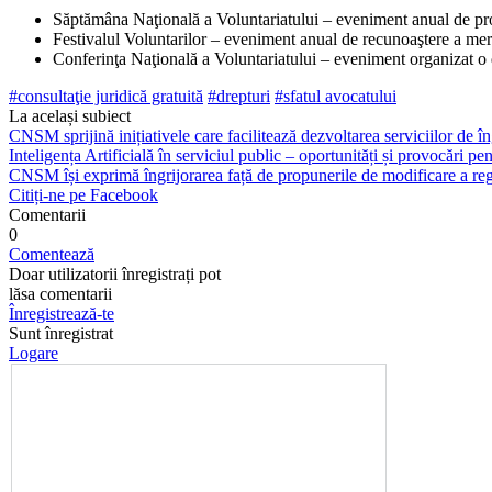
Săptămâna Naţională a Vo­luntariatului – eveniment anual de prom
Festivalul Voluntarilor – eve­niment anual de recunoaştere a meri
Conferinţa Naţională a Volun­tariatului – eveniment organizat o dat
#consultaţie juridi­că gratuită
#drepturi
#sfatul avocatului
La același subiect
CNSM sprijină inițiativele care facilitează dezvoltarea serviciilor de îng
Inteligența Artificială în serviciul public – oportunități și provocări pent
CNSM își exprimă îngrijorarea față de propunerile de modificare a regl
Citiți-ne pe Facebook
Comentarii
0
Comentează
Doar utilizatorii înregistrați pot
lăsa comentarii
Înregistrează-te
Sunt înregistrat
Logare