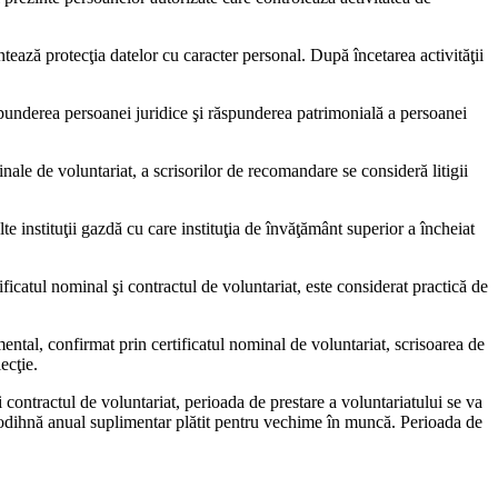
tează protecţia da­telor cu caracter personal. După încetarea activităţii
punderea persoanei juridice şi răspunderea patrimonială a persoanei
minale de voluntari­at, a scrisorilor de recomandare se consideră litigii
te instituţii gazdă cu care instituţia de învăţământ superior a încheiat
tificatul nominal şi contractul de voluntariat, este considerat practică de
ental, confirmat prin certificatul nominal de vo­luntariat, scrisoarea de
ecţie.
şi contractul de voluntariat, perioada de prestare a voluntariatului se va
odihnă anual suplimentar plătit pentru vechime în muncă. Peri­oada de