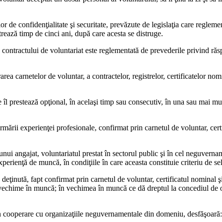
r de confidenţialitate şi securitate, prevăzute de legislaţia care reglemen
trează timp de cinci ani, după care acesta se distruge.
contractului de voluntariat este reglementată de prevederile privind răs
rea carnetelor de volun­tar, a contractelor, registrelor, cer­tificatelor no
e îl prestează opţional, în acelaşi timp sau consecutiv, în una sau mai mul
 formării experienţei pro­fesionale, confirmat prin carnetul de voluntar, cer
.
ui angajat, voluntaria­tul prestat în sectorul public şi în cel neguvernam
pe­rienţă de muncă, în condiţiile în care aceasta constituie criteriu de sel
 deţinută, fapt confirmat prin carnetul de voluntar, certi­ficatul nominal 
vechime în muncă; în vechimea în mun­că ce dă dreptul la concediul de 
, în cooperare cu organizaţi­ile neguvernamentale din dome­niu, desfăşoară: