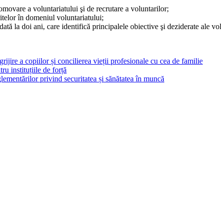
ovare a voluntariatului şi de recrutare a voluntarilor;
telor în domeniul voluntari­atului;
ă la doi ani, care identifică prin­cipalele obiective şi deziderate ale volu
rijire a copiilor și concilierea vieții profesionale cu cea de familie
ru instituțiile de forță
ementărilor privind securitatea și sănătatea în muncă