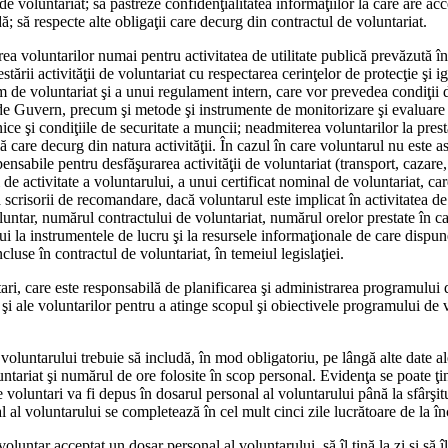
 de voluntariat; să păstreze confi­denţialitatea informaţiilor la care are ac
dă; să respecte alte obligaţii care decurg din contrac­tul de voluntariat.
ea voluntarilor numai pentru activitatea de utilitate pu­blică prevăzută în 
rii activităţii de voluntariat cu res­pectarea cerinţelor de protecţie şi igi
 de voluntariat şi a unui regulament intern, care vor prevedea condiţii de
 de Guvern, precum şi metode şi instrumen­te de monitorizare şi evaluare a
e şi condiţiile de securitate a muncii; neadmiterea voluntari­lor la prest
 care decurg din natura activităţii. În cazul în care voluntarul nu este as
­pensabile pentru desfăşurarea activităţii de voluntariat (trans­port, cazar
dei de activitate a voluntarului, a unui certificat nominal de voluntari­at, c
a scrisorii de re­comandare, dacă voluntarul este implicat în activitatea d
olun­tar, numărul contractului de vo­luntariat, numărul orelor prestate în 
ui la instrumentele de lu­cru şi la resursele informaţionale de care dispun
ncluse în contractul de voluntariat, în temeiul legislaţiei.
i, care este responsabilă de planificarea şi administrarea programului de
 şi ale voluntarilor pentru a atinge scopul şi obiectivele programului de vo
 voluntarului trebuie să includă, în mod obligatoriu, pe lângă alte date al
untariat şi numărul de ore folosite în scop personal. Evidenţa se poate ţi
oluntari va fi depus în dosarul personal al voluntarului până la sfârşitul
l al voluntarului se completează în cel mult cinci zile lucrătoare de la înce
luntar acceptat un dosar personal al voluntarului, să îl ţină la zi şi să î