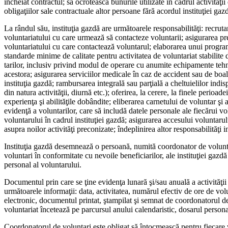
încheiat contractul; să ocrotească bunu­rile utilizate în cadrul activităţii
obligaţiilor sale contrac­tuale altor persoane fără acordul instituţiei gaz
La rândul său, instituţia gazdă are următoarele responsabilităţi: recrutar
voluntariatului cu care urmează să contacteze voluntarii; asigurarea prestă
voluntariatului cu care con­tactează voluntarul; elaborarea unui program
standarde mini­me de calitate pentru activitatea de voluntariat stabilite
tarilor, inclusiv privind modul de operare cu anumite echipamente tehnic
acestora; asigurarea serviciilor medicale în caz de ac­cident sau de boală
institu­ţia gazdă; rambursarea integrală sau parţială a cheltuielilor indis
din natura activităţii, diurnă etc.); oferirea, la cerere, la finele perioa
experienţa şi abilităţile dobândite; eliberarea carnetului de voluntar şi 
evidenţă a voluntarilor, care să includă da­tele personale ale fiecărui v
voluntarului în cadrul instituţiei gazdă; asigurarea accesului vo­luntarul
asupra noilor activităţi preconizate; îndeplini­rea altor responsabilităţi i
Instituţia gazdă desemnează o persoană, numită coordonator de voluntar
voluntari în conformitate cu nevoile bene­ficiarilor, ale instituţiei gazdă
personal al voluntarului.
Documentul prin care se ţine evidenţa lunară şi/sau anuală a activităţii
următoarele informaţii: data, activitatea, numărul efectiv de ore de vol
electronic, documentul printat, ştampilat şi semnat de coordonatorul de v
voluntariat încetează pe par­cursul anului calendaristic, do­sarul persona
Coordonatorul de voluntari este obligat să întocmească pen­tru fiecare vo