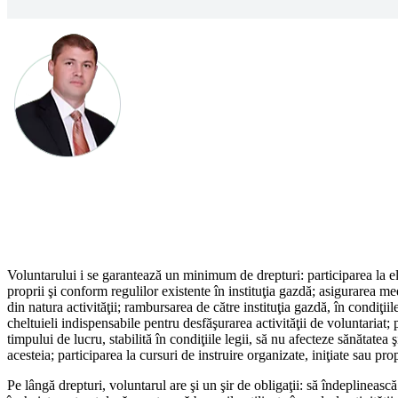
Voluntarului i se garantează un minimum de drepturi: partici­parea la ela
proprii şi conform regulilor existente în instituţia gazdă; asigurarea me­d
din natura activităţii; rambursarea de către instituţia gazdă, în condiţiil
cheltuieli indispensabile pentru desfăşurarea activităţii de volun­tariat; 
timpului de lucru, stabilită în condiţiile legii, să nu afecteze sănătatea 
acesteia; participarea la cursuri de instruire organizate, iniţiate sau p
Pe lângă drepturi, voluntarul are şi un şir de obligaţii: să în­deplinească