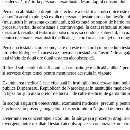
neadecvată, mărturia persoanei examinate despre faptul consumului.
Persoana abilitată cu drep­tul de efectuare a testării al­coolscopice este 
alcool în aerul expirat; să explice per­soanei testate procedura tes­tării
(muş­tiucul) în prezenţa examina­tului; să extragă pe suport de hârtie re
procesul-verbal de consta­tare a contravenţiei, în cazul refuzului subiect
dezacord, rezultatul testării alcoolscopice; să conducă su­biectul, în caz
pentru efectuarea examinării medicale şi acordarea asisten­ţei narcolog
Persoana testată alcoolsco­pic, care nu este de acord cu procedura testări
probelor biologice. În acest caz, persoana testată este însoţită de angaja
mai târziu de două ore după testarea al­coolscopică.
Refuzul subiectului de a fi condus la o instituţie medica­lă abilitată pe
şi serveşte drept temei pentru menţinerea acestuia în vigoare.
Examinarea medicală este efectuată în instituţiile medi­co-sanitare public
publice Dispensarul Republi­can de Narcologie; în instituţiile medico-san
în lipsa lui şi în afara orelor de lu­cru – de către medicul de gardă din 
În scopul asigurării obiecti­vităţii examinării medicale, pre­cum şi pent
efectuează în prezenţa anga­jatului Inspectoratului Național de Securitat
Determinarea concentraţiei alcoolului în sânge şi a prezen­ţei drogurilor
divergenţe între rezultatul tes­tării alcoolscopice şi concluzia examinăr