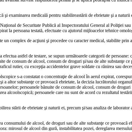
ă şi examina­rea medicală pentru stabilireastării de ebrietate şi a naturii 
 Național de Secu­ritate Publică al Inspectoratului General al Poliţiei sau
 expirat la persoana testată, efectuate cu ajutorul mijloacelor tehnice omolo
ste un complex de acţiuni şi procedee cu caracter medical, stabilite prin 
e de a efectua astfel de testare, se supun următoarele categorii de persoan
uite de consum de al­cool, consum de droguri şi/sau de alte substanţe ce 
raficul rutier, cu excepţia accidentelor grave soldate cu rănirea sau dece
lscopice s-a constatat o concentraţie de alcool în aerul expirat, cores­p
i a altor substanţe ce provoacă ebrie­tate, la decizia lucrătorului or­ganulu
 persoa­nelor; persoanele bănuite de consum de alcool, consum de droguri 
rea alcoolscopică; persoanele care nu sunt de acord cu rezultatul testării 
irea stării de ebrie­tate şi naturii ei, precum şi/sau analiza de laborator 
area consumului de alcool, de droguri sau de alte substanţe ce provoacă e
ora: mirosul de alcool din gură, in­stabilitatea pozei, dereglarea mersului