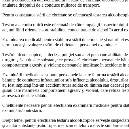
anularea dreptului de a condu­ce mijloace de transport.
Pentru constatarea stării de ebrietate se efectuează testa­rea alcoolscopic
Testarea alcoolscopică este efectuată de către angajaţii In­spectoratului
acţiuni fiind orientate spre sta­bilirea concentraţiei de alco­ol în aerul
Examinarea medicală pentru stabilirea stării de ebrietate şi naturii ei e
terminarea şi evaluarea stării de ebrietate a persoanei examina­te.
Testării alcoolscopice, la de­cizia poliţiei sau altei persoane abilitat
droguri şi/sau de alte substanţe ce provoacă ebrietate; persoa­nele băn
comportament agresiv şi vio­lent; persoanele implicate în accidente în t
Examinării medicale se su­pun: persoanele la care în urma testării alcoo
bănuite de comite­rea infracţiunilor sub influenţa alcoolului, drogurilor ş
au fost implicaţi într-un accident rutier soldat cu rănirea sau decesul
şi/sau care ma­nifestă comportament agresiv şi violent, care refuză testa
adresează de sine stătător.
Cheltuielile necesare pentru efectuarea examinării medicale pentru stabil
examinării/contestării.
Drept temei pentru efectu­area testării alcoolscopice ser­veşte suspect
şi a altor substanţe psihotrope, medicamentelor cu efecte similare acest