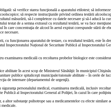
obligată: să verifice starea funcţională a aparatului etilotest; să infor­mez
 alcoolscopice; să respecte instrucţiunile privind ordinea testării alcoolsco
zultatul măsurării, să-l completeze cu datele necesa­re şi să-l aducă la cun
ului testat de a semna extrasul cu rezultatul testării, se va face menţiune
ul în care concen­traţia de alcool în aerul expirat corespunde stării de ebr
ice necesare.
i, cu funcţio­narea aparatului de testare, cu rezultatul testării, este în d
tul In­spectoratului Național de Se­curitate Publică al Inspectora­tului Gene
ntru examinarea medicală cu recoltarea probe­lor biologice este considerat c
e abilitate în acest scop de Ministerul Sănă­tăţii: în municipiul Chişinău 
itare publice spitali­ceşti municipale/raionale abili­tate – în orele de lu
secţia de internare (depar­tamentul de urgenţă).
ru siguranţa per­sonalului medical, examinarea medicală, inclusiv recoltarea
e Publică al Inspec­toratului General al Poliţiei, în cazul în care poliţist
, a altor substanţe psihotrope sau a medicamen­telor cu efecte similare ace
ii medicale.