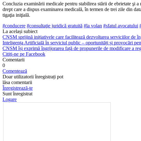
Concluzia examinării medi­cale pentru stabilirea stării de ebrietate şi a 
drept care a dispus exami­narea medicală, în termen de trei zile din data a
tigaţia iniţială.
#conducere
#consultaţie juridi­că gratuită
#la volan
#sfatul avocatului
La același subiect
CNSM sprijină inițiativele care facilitează dezvoltarea serviciilor de îng
Inteligența Artificială în serviciul public – oportunități și provocări pent
CNSM își exprimă îngrijorarea față de propunerile de modificare a regl
Citiți-ne pe Facebook
Comentarii
0
Comentează
Doar utilizatorii înregistrați pot
lăsa comentarii
Înregistrează-te
Sunt înregistrat
Logare