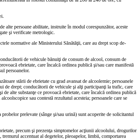
ei.
 de alte persoane abilitate, instruite în modul corespunzător, aceste
gate şi verificate metrologic.
actele normative ale Ministerului Să­nătăţii, care au drept scop de­
e: condu­cătorii de vehicule bănuiţi de consum de alcool, consum de
provoacă ebrietate, care încalcă ordinea publică şi/sau care manifestă
sul persoanelor.
unzătoare stării de ebrietate cu grad avansat de alcoolemie; persoanele
i de drept; conducătorii de vehicule şi alţi participanţi la trafic, care
şi de alte substanţe ce provoacă ebrietate, care încalcă ordinea publică
alcoolscopice sau con­testă rezultatul acesteia; per­soanele care se
a probelor prelevate (sânge şi/sau urină) sunt acoperite de solicitantul
brietate, precum şi prezenţa simptomelor acţiunii alcoolului, drogurilor
, tremurul accentuat al degetelor, pleoapelor, lim­bii, comportarea