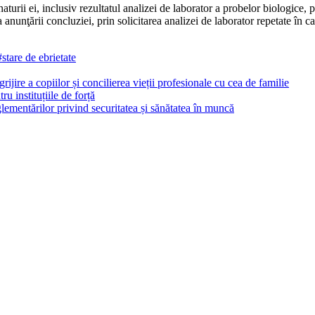
naturii ei, inclusiv rezultatul analizei de labora­tor a probelor biologice,
nunţării con­cluziei, prin solicitarea analizei de laborator repetate în cad
#stare de ebrietate
rijire a copiilor și concilierea vieții profesionale cu cea de familie
ru instituțiile de forță
ementărilor privind securitatea și sănătatea în muncă