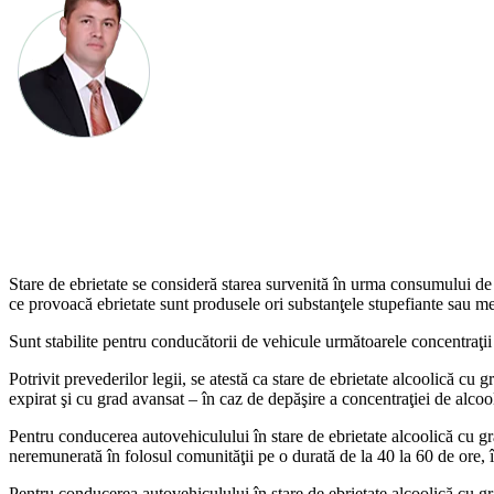
Stare de ebrietate se consi­deră starea survenită în urma consumului de 
ce provoacă ebrietate sunt produsele ori substanţele stupefiante sau me
Sunt stabilite pentru condu­cătorii de vehicule următoarele concentraţii
Potrivit prevederilor legii, se atestă ca stare de ebrietate alcoolică cu 
expirat şi cu grad avan­sat – în caz de depăşire a con­centraţiei de alcoo
Pentru conducerea autove­hiculului în stare de ebrietate alcoolică cu 
neremunerată în folosul comunităţii pe o durată de la 40 la 60 de ore, 
Pentru conducerea autove­hiculului în stare de ebrietate alcoolică cu g