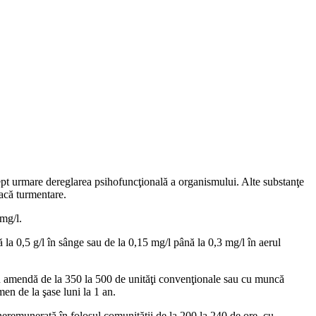
rept urmare dereglarea psihofuncţi­onală a organismului. Alte sub­stanţe
oacă turmentare.
 mg/l.
nă la 0,5 g/l în sânge sau de la 0,15 mg/l până la 0,3 mg/l în aerul
 cu amendă de la 350 la 500 de unităţi convenţionale sau cu muncă
en de la şase luni la 1 an.
­remunerată în folosul comuni­tăţii de la 200 la 240 de ore, cu