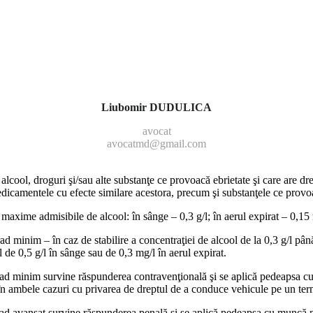
Liubomir DUDULICA
avocat
avocatmd@gmail.com
alcool, droguri şi/sau alte substanţe ce pro­voacă ebrietate şi care are d
dicamente­le cu efecte similare acestora, precum şi substanţele ce pro­v
 maxime admisibile de alcool: în sânge – 0,3 g/l; în aerul expirat – 0,15
grad minim – în caz de stabilire a concentraţiei de alcool de la 0,3 g/l pâ
l de 0,5 g/l în sânge sau de 0,3 mg/l în aerul expirat.
grad minim survi­ne răspunderea contravenţio­nală şi se aplică pedeapsa
în ambele ca­zuri cu privarea de dreptul de a conduce vehicule pe un term
rad avansat sur­vine răspunderea penală şi se aplică pedeapsa cu muncă ne