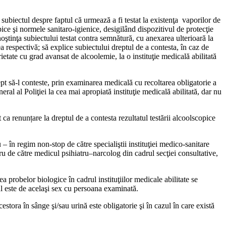
e subiectul despre faptul că urmează a fi testat la exis­tenţa vaporilor de
pice şi norme­le sanitaro-igienice, desigilând dispozitivul de protecţie
oştinţa subiectului testat contra sem­nătură, cu anexarea ulterioară la
a respectivă; să explice subiectu­lui dreptul de a contesta, în caz de
ietate cu grad avansat de alcoolemie, la o instituţie medicală abilita­tă
rept să-l conteste, prin examinarea medicală cu recoltarea obli­gatorie a
ral al Poliţiei la cea mai apropiată instituţie medi­cală abilitată, dar nu
a renunțare la dreptul de a con­testa rezultatul testării alcool­scopice
– în regim non-stop de către speci­aliştii instituţiei medico-sanita­re
cru de către medicul psihiatru–narcolog din cadrul secţiei consultative,
 probelor biologice în cadrul in­stituţiilor medicale abilitate se
ul este de acelaşi sex cu persoana exami­nată.
stora în sânge şi/sau urină este obli­gatorie şi în cazul în care există