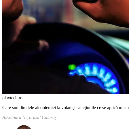
playtech.ro
Care sunt limitele alcoolemiei la volan şi sancţiuni­le ce se aplică în c
Alexandru N., orașul Călăraşi