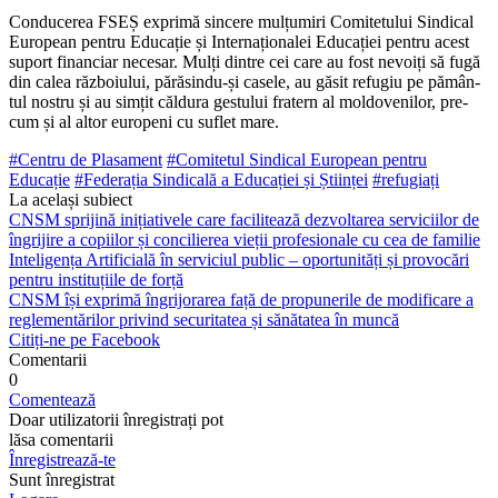
Conducerea FSEȘ exprimă sincere mulțumiri Comitetului Sindical
European pentru Educație și Internaționalei Educației pentru acest
suport financiar necesar. Mulți dintre cei care au fost nevoiți să fugă
din calea războiului, părăsindu-și casele, au găsit refugiu pe pămân­
tul nostru și au simțit căldura gestului fratern al moldovenilor, pre­
cum și al altor europeni cu suflet mare.
#Centru de Plasament
#Comitetul Sin­dical European pentru
Educație
#Federația Sin­dicală a Educației și Științei
#refugiați
La același subiect
CNSM sprijină inițiativele care facilitează dezvoltarea serviciilor de
îngrijire a copiilor și concilierea vieții profesionale cu cea de familie
Inteligența Artificială în serviciul public – oportunități și provocări
pentru instituțiile de forță
CNSM își exprimă îngrijorarea față de propunerile de modificare a
reglementărilor privind securitatea și sănătatea în muncă
Citiți-ne pe Facebook
Comentarii
0
Comentează
Doar utilizatorii înregistrați pot
lăsa comentarii
Înregistrează-te
Sunt înregistrat