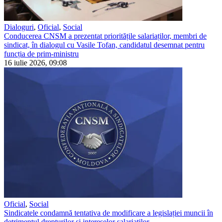
Dialoguri
,
Oficial
,
Social
Conducerea CNSM a prezentat prioritățile salariaților, membri de
sindicat, în dialogul cu Vasile Tofan, candidatul desemnat pentru
funcția de prim-ministru
16 iulie 2026, 09:08
Oficial
,
Social
Sindicatele condamnă tentativa de modificare a legislației muncii în
detrimentul drepturilor și intereselor salariaților