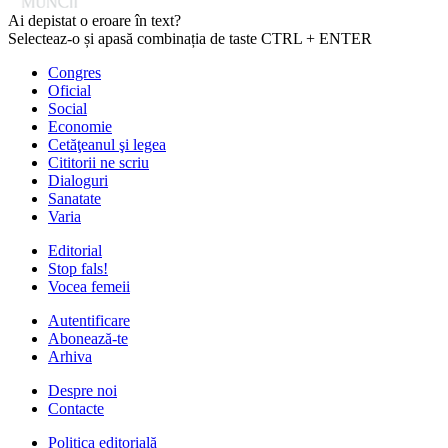
Ai depistat o eroare în text?
Selecteaz-o și apasă combinația de taste CTRL + ENTER
Congres
Oficial
Social
Economie
Cetăţeanul şi legea
Cititorii ne scriu
Dialoguri
Sanatate
Varia
Editorial
Stop fals!
Vocea femeii
Autentificare
Abonează-te
Arhiva
Despre noi
Contacte
Politica editorială