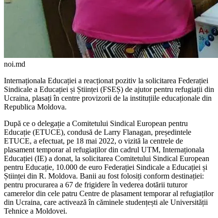
noi.md
Internaționala Educației a reacționat pozitiv la solicitarea Federației
Sindicale a Educației și Științei (FSEȘ) de ajutor pentru refugiații din
Ucraina, plasați în centre provizorii de la instituțiile educaționale din
Republica Moldova.
După ce o delegație a Comitetului Sindical European pentru
Educație (ETUCE), condusă de Larry Flanagan, președintele
ETUCE, a efectuat, pe 18 mai 2022, o vizită la centrele de
plasament temporar al refugiaților din cadrul UTM, Internaționala
Educației (IE) a donat, la solicitarea Comitetului Sindical European
pentru Educație, 10.000 de euro Federației Sindicale a Educației și
Științei din R. Moldova. Banii au fost folosiți conform destinației:
pentru procurarea a 67 de frigidere în vederea dotării tuturor
camerelor din cele patru Centre de plasament temporar al refugiaților
din Ucraina, care activează în căminele studențești ale Universității
Tehnice a Moldovei.