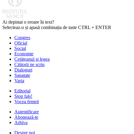
Ai depistat o eroare în text?
Selecteaz-o și apasă combinația de taste CTRL + ENTER
Congres
Oficial
Social
Economie
Cetăţeanul şi legea
Cititorii ne scriu
Dialoguri
Sanatate
Varia
Editorial
Stop fals!
Vocea femeii
Autentificare
Abonează-te
Arhiva
Despre noi