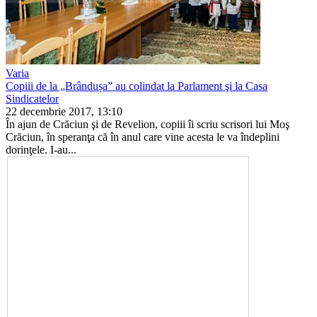
Varia
Copiii de la „Brândușa” au colindat la Parlament şi la Casa
Sindicatelor
22 decembrie 2017, 13:10
În ajun de Crăciun şi de Reveli­on, copiii îi scriu scrisori lui Moş
Crăciun, în speranţa că în anul care vine acesta le va îndeplini
dorinţele. I-au...