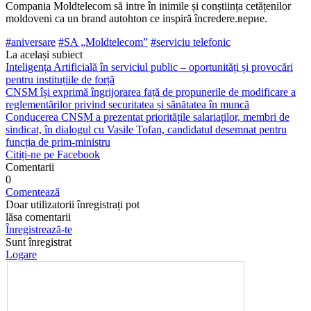
Compania Moldtelecom să intre în inimile și conștiința cetățenilor
moldoveni ca un brand autohton ce inspiră încredere.верие.
#aniversare
#SA „Moldtelecom”
#serviciu telefonic
La același subiect
Inteligența Artificială în serviciul public – oportunități și provocări
pentru instituțiile de forță
CNSM își exprimă îngrijorarea față de propunerile de modificare a
reglementărilor privind securitatea și sănătatea în muncă
Conducerea CNSM a prezentat prioritățile salariaților, membri de
sindicat, în dialogul cu Vasile Tofan, candidatul desemnat pentru
funcția de prim-ministru
Citiți-ne pe Facebook
Comentarii
0
Comentează
Doar utilizatorii înregistrați pot
lăsa comentarii
Înregistrează-te
Sunt înregistrat
Logare