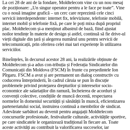
La cei 28 de ani de la fonda­re, Moldtelecom vine cu un nou mesaj
de poziționare: „Un singur operator pentru a le face pe toa­te”. Vine
cu o nouă imagine gra­fică – un cerc care reprezintă cele cinci
servicii interdependente: internet fix, televiziune, telefonie mobilă,
internet mobil și telefo­nie fixă, pe care le poți mixa după propriul
plac. Moldtelecom și-a menținut albastrul de bază, fiind ajustat
noilor tendințe în materie de design și astfel, continuă să fie drive-ul
vieții digitale din țară și alegerea numărul unu pentru servicii de
telecomunicații, prin oferirea celei mai tari experiențe în utilizarea
serviciilor.
Bineînțeles, în decursul aces­tor 28 ani, la realizările obținute de
Moldtelecom și-a adus con-tribuția și Federația Sindicatelor din
Comunicații din Moldova (FSCM) în frunte cu președintele Ion
Pîrgaru. FSCM a avut și are permanent un dialog constructiv cu
coducerea întreprinderii, în cadrul căruia se pun în discuție
problemele privind protejarea drepturilor și intereselor socio-
economice ale salariaților din ramură, încheierea de acorduri și
convenții colective, condițiile de muncă decentă, respectarea
normelor în domeniul securității și sănătății în muncă, eficienti­zarea
parteneriatului social, in­struirea continuă a membrilor de sindicat.
Adevărate sarbători au devenit pentru angajații Moldte­lecom
concursurile profesionale, festivalurile culturale, activitățile sportive,
pe care sindicatele le organizează tradițional în fie­care an. Toate
aceste activități au contribuit la valorificarea succeselor, iar