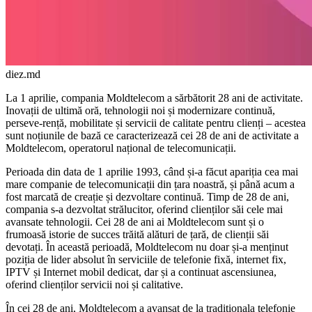
diez.md
La 1 aprilie, compania Mol­dtelecom a sărbătorit 28 ani de activitate.
Inovații de ulti­mă oră, tehnologii noi și mo­dernizare continuă,
perseve-rență, mobilitate și servicii de calitate pentru clienți – acestea
sunt noțiunile de bază ce caracterizează cei 28 de ani de activitate a
Mol­dtelecom, operatorul național de telecomunicații.
Perioada din data de 1 apri­lie 1993, când și-a făcut apariția cea mai
mare companie de telecomunicații din țara noastră, și până acum a
fost marcată de creație și dezvoltare continuă. Timp de 28 de ani,
compania s-a dezvoltat strălucitor, oferind clienților săi cele mai
avansate tehnologii. Cei 28 de ani ai Mold­telecom sunt și o
frumoasă istorie de succes trăită alături de țară, de clienții săi
devotați. În această pe­rioadă, Moldtelecom nu doar și-a menținut
poziția de lider absolut în serviciile de telefonie fixă, in­ternet fix,
IPTV și Internet mobil dedicat, dar și a continuat ascen­siunea,
oferind clienților servicii noi și calitative.
În cei 28 de ani, Moldtelecom a avansat de la tradiționala tele­fonie