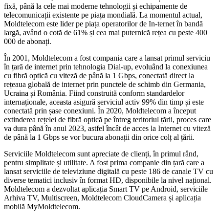
fixă, până la cele mai mo­derne tehnologii și echipamente de
telecomunicații existente pe piața mondială. La momentul actual,
Moldtelecom este lider pe piața operatorilor de In-ternet în bandă
largă, având o cotă de 61% și cea mai puter­nică rețea cu peste 400
000 de abonați.
În 2001, Moldtelecom a fost compania care a lansat primul serviciu
în țară de internet prin tehnologia Dial-up, evoluând la conexiunea
cu fibră optică cu vi­teză de până la 1 Gbps, conectată direct la
rețeaua globală de inter­net prin punctele de schimb din Germania,
Ucraina și România. Fiind construită conform stan­dardelor
internaționale, aceasta asigură serviciul activ 99% din timp și este
conectată prin șase conexiuni. În 2020, Moldtelecom a început
extinderea rețelei de fibră optică pe întreg teritoriul țării, proces care
va dura până în anul 2023, astfel încât de acces la Internet cu viteză
de până la 1 Gbps se vor bucura abonații din orice colț al țării.
Serviciile Moldtelecom sunt apreciate de clienți, în primul rând,
pentru simplitate și utili­tate. A fost prima companie din țară care a
lansat serviciile de televiziune digitală cu peste 186 de canale TV cu
diverse tematici inclusiv în format HD, disponi­bile la nivel național.
Moldtele­com a dezvoltat aplicația Smart TV pe Android, serviciile
Arhiva TV, Multiscreen, Moldtelecom CloudCamera și aplicația
mobilă MyMoldtelecom.