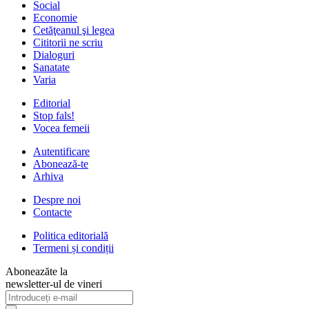
Social
Economie
Cetăţeanul şi legea
Cititorii ne scriu
Dialoguri
Sanatate
Varia
Editorial
Stop fals!
Vocea femeii
Autentificare
Abonează-te
Arhiva
Despre noi
Contacte
Politica editorială
Termeni și condiții
Aboneazăte la
newsletter-ul de vineri