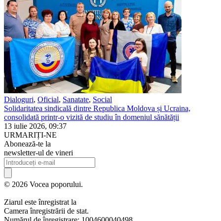
Dialoguri
,
Oficial
,
Sanatate
,
Social
Solidaritatea sindicală dintre Republica Moldova și Ucraina,
consolidată printr-o vizită de studiu în domeniul sănătății
13 iulie 2026, 09:37
URMARIȚI-NE
Abonează-te la
newsletter-ul de vineri
© 2026 Vocea poporului.
Ziarul este înregistrat la
Camera înregistrării de stat.
Numărul de înregistrare: 1004600040498