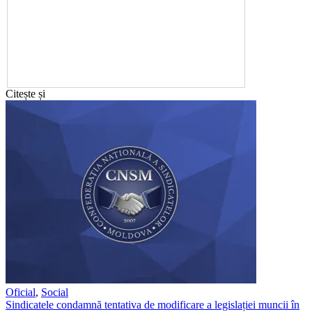
Citește și
Oficial
,
Social
Sindicatele condamnă tentativa de modificare a legislației muncii în