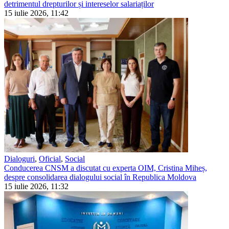
detrimentul drepturilor și intereselor salariaților
15 iulie 2026, 11:42
Dialoguri
,
Oficial
,
Social
Conducerea CNSM a discutat cu experta OIM, Cristina Miheș,
despre consolidarea dialogului social în Republica Moldova
15 iulie 2026, 11:32