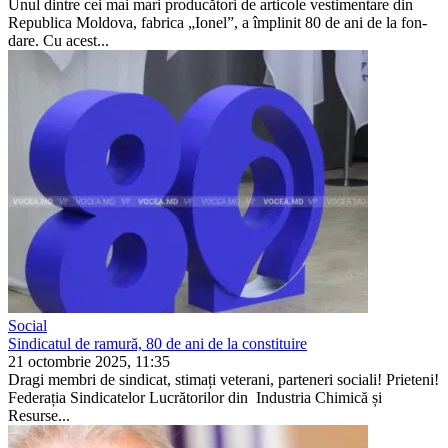
Unul dintre cei mai mari producă­tori de articole vestimentare din
Republica Moldova, fabrica „Io­nel”, a împlinit 80 de ani de la fon­
dare. Cu acest...
Social
Sindicatul de ramură, 80 de ani de la constituire
21 octombrie 2025, 11:35
Dragi membri de sindicat, stimați vete­rani, parteneri sociali! Prieteni!
Federația Sindicatelor Lucrătorilor din Industria Chi­mică și
Resurse...