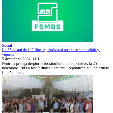
Social
La 35 de ani de la înfiinţare, sindicatul nostru se simte tânăr şi
viguros
5 decembrie 2024, 11:11
Pentru a proteja drepturile lucrătorilor din cooperati­ve, la 25
noiembrie 1989 a fost înființat Comitetul Re­publican al Sindicatului
Lu­crătorilor...