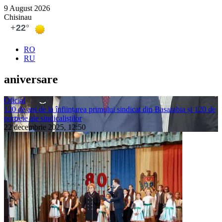
9 August 2026
Chisinau
RO
RU
aniversare
Oficial
120 de ani de la înființarea primului sindicat din Basarabia și 120 de
portrete ale sindicaliștilor
22 decembrie 2025, 12:50