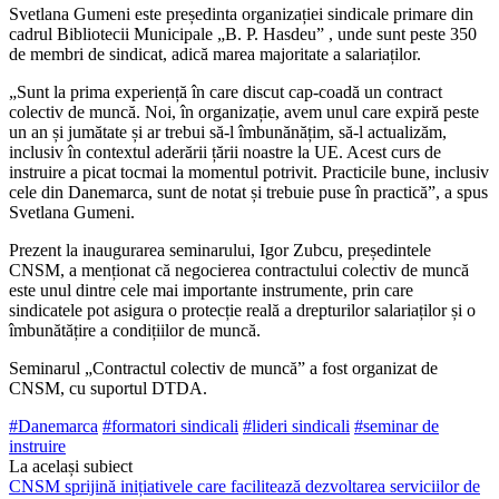
Svetlana Gumeni este președinta organizației sindicale primare din
cadrul Biblio­tecii Municipale „B. P. Hasdeu” , unde sunt peste 350
de membri de sindicat, adică ma­rea majoritate a salariaților.
„Sunt la prima experiență în care discut cap-coadă un contract
colectiv de muncă. Noi, în organizație, avem unul care expi­ră peste
un an și jumătate și ar trebui să-l îmbunănățim, să-l actualizăm,
inclusiv în contextul aderării țării noastre la UE. Acest curs de
instruire a picat tocmai la momen­tul potrivit. Practicile bune, inclusiv
cele din Danemarca, sunt de notat și trebuie puse în practică”, a spus
Svetlana Gumeni.
Prezent la inaugurarea seminarului, Igor Zubcu, președintele
CNSM, a menționat că negocierea contractului colectiv de muncă
este unul dintre cele mai importante instru­mente, prin care
sindicatele pot asigura o protecție reală a drepturilor salariaților și o
îmbunătățire a condițiilor de muncă.
Seminarul „Contractul colectiv de mun­că” a fost organizat de
CNSM, cu suportul DTDA.
#Danemarca
#formatori sindicali
#lideri sindicali
#seminar de
instruire
La același subiect
CNSM sprijină inițiativele care facilitează dezvoltarea serviciilor de