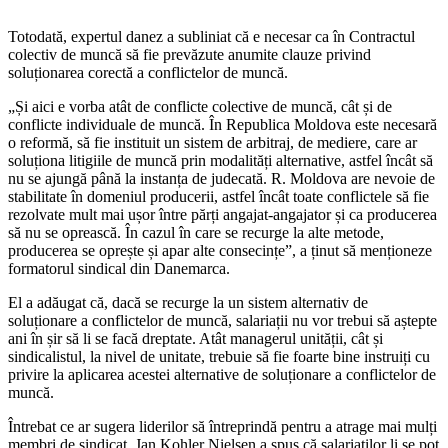
Totodată, expertul danez a subliniat că e necesar ca în Contractul
colectiv de muncă să fie prevăzute anumite clauze pri­vind
soluționarea corectă a conflictelor de muncă.
„Și aici e vorba atât de conflicte colecti­ve de muncă, cât și de
conflicte individuale de muncă. În Republica Moldova este nece­sară
o reformă, să fie instituit un sistem de arbitraj, de mediere, care ar
soluționa litigiile de muncă prin modalități alternative, astfel încât să
nu se ajungă până la instanța de ju­decată. R. Moldova are nevoie de
stabilita­te în domeniul producerii, astfel încât toate conflictele să fie
rezolvate mult mai ușor în­tre părți angajat-angajator și ca producerea
să nu se oprească. În cazul în care se recur­ge la alte metode,
producerea se oprește și apar alte consecințe”, a ținut să menționeze
formatorul sindical din Danemarca.
El a adăugat că, dacă se recurge la un sis­tem alternativ de
soluționare a conflictelor de muncă, salariații nu vor trebui să aștepte
ani în șir să li se facă dreptate. Atât mana­gerul unității, cât și
sindicalistul, la nivel de unitate, trebuie să fie foarte bine instruiți cu
privire la aplicarea acestei alternative de soluționare a conflictelor de
muncă.
Întrebat ce ar sugera liderilor să între­prindă pentru a atrage mai mulți
membri de sindicat, Jan Kohler Nielsen a spus că salariaților li se pot