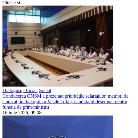
Citește și
Dialoguri
,
Oficial
,
Social
Conducerea CNSM a prezentat prioritățile salariaților, membri de
sindicat, în dialogul cu Vasile Tofan, candidatul desemnat pentru
funcția de prim-ministru
16 iulie 2026, 09:08