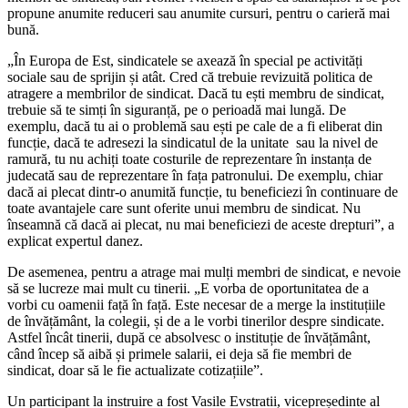
propune anumite redu­ceri sau anumite cursuri, pentru o carieră mai
bună.
„În Europa de Est, sindicatele se axează în special pe activități
sociale sau de sprijin și atât. Cred că trebuie revizuită politica de
atragere a membrilor de sindicat. Dacă tu ești membru de sindicat,
trebuie să te simți în siguranță, pe o perioadă mai lungă. De
exemplu, dacă tu ai o problemă sau ești pe cale de a fi eliberat din
funcție, dacă te adre­sezi la sindicatul de la unitate sau la nivel de
ramură, tu nu achiți toate costurile de reprezentare în instanța de
judecată sau de reprezentare în fața patronului. De exemplu, chiar
dacă ai plecat dintr-o anumită funcție, tu beneficiezi în continuare de
toate avanta­jele care sunt oferite unui membru de sindi­cat. Nu
înseamnă că dacă ai plecat, nu mai beneficiezi de aceste drepturi”, a
explicat expertul danez.
De asemenea, pentru a atrage mai mulți membri de sindicat, e nevoie
să se lucre­ze mai mult cu tinerii. „E vorba de oportu­nitatea de a
vorbi cu oamenii față în față. Este necesar de a merge la instituțiile
de învățământ, la colegii, și de a le vorbi tineri­lor despre sindicate.
Astfel încât tinerii, după ce absolvesc o instituție de învățământ,
când încep să aibă și primele salarii, ei deja să fie membri de
sindicat, doar să le fie actualizate cotizațiile”.
Un participant la instruire a fost Vasile Evstratii, vicepreședinte al