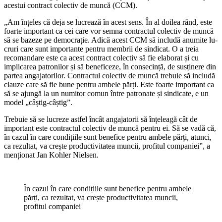
acestui contract colectiv de muncă (CCM).
„Am înțeles că deja se lucrează în acest sens. În al doilea rând, este
foarte important ca cei care vor semna contractul colec­tiv de muncă
să se bazeze pe democrație. Adică acest CCM să includă anumite lu­
cruri care sunt importante pentru membrii de sindicat. O a treia
recomandare este ca acest contract colectiv să fie elaborat și cu
implicarea patronilor și să beneficeze, în consecință, de susținere din
partea an­gajatorilor. Contractul colectiv de muncă trebuie să includă
clauze care să fie bune pentru ambele părți. Este foarte important ca
să se ajungă la un numitor comun între patronate și sindicate, e un
model „câștig-câștig”.
Trebuie să se lucreze astfel încât anga­jatorii să înțeleagă cât de
important este contractul colectiv de muncă pentru ei. Să se vadă că,
în cazul în care condițiile sunt benefice pentru ambele părți, atunci,
ca rezultat, va crește productivitatea mun­cii, profitul companiei”, a
menționat Jan Kohler Nielsen.
În cazul în care condițiile sunt benefice pentru ambele
părți, ca rezultat, va crește productivitatea muncii,
profitul companiei