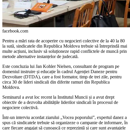
facebook.com
Pentru a mări rata de acoperire cu ne­gocieri colective de la 40 la 80
la sută, sindicatele din Republica Moldova tre­buie să întreprindă mai
multe acțiuni, inclusiv să soluționeze rapid conflictele de muncă prin
metode alternative instanțelor de judecată.
Este concluzia lui Jan Kohler Nielsen, consultant de program pe
domeniul instru­ire și educație în cadrul Agenției Daneze pentru
Dezvoltare (DTDA), care a fost for­mator, timp de trei zile, pentru
circa 30 de lideri sindicali din diferite ramuri din Repu­blica
Moldova.
Seminarul a avut loc recent la Institutul Muncii și a avut drept
obiectiv de a dezvol­ta abilitățile liderilor sindicali în procesul de
negociere colectivă.
Într-un interviu acordat ziarului „Vo­cea poporului”, expertul danez a
spus că sindicatele trebuie să organizeze o campanie de informare, în
care fiecare angajat să cunoască ce reprezintă și care sunt avan­tajele