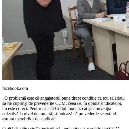
facebook.com
„O problemă este că angajatorul pune drept condiție ca toți salariații
să fie cuprinși de prevederile CCM, ceea ce, în opinia sindi­catelor,
nu este corect. Pentru că atât Codul muncii, cât și Convenția
colectivă la nivel de ramură, stipulează că prevederile se extind
asupra membrilor de sindicat”.
O altă situație este în agricultură, unde rata de acoperire cu CCM