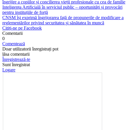
îngrijire a copiilor și concilierea vieții profesionale cu cea de familie
Inteligența Artificială în serviciul public – oportunități și provocări
pentru instituțiile de forță
CNSM își exprimă îngrijorarea față de propunerile de modificare a
reglementărilor privind securitatea și sănătatea în muncă
Citiți-ne pe Facebook
Comentarii
0
Comentează
Doar utilizatorii înregistrați pot
lăsa comentarii
Înregistrează-te
Sunt înregistrat
Logare