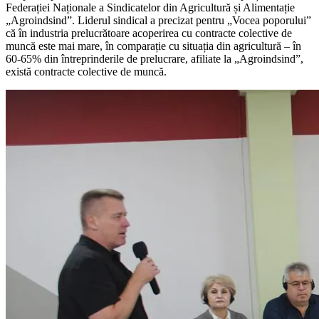
Federației Naționale a Sindicatelor din Agricultură și Alimentație
„Agroindsind”. Liderul sindical a precizat pentru „Vocea poporului”
că în industria prelucrătoare acoperirea cu con­tracte colective de
muncă este mai mare, în comparație cu situația din agricultură – în
60-65% din întreprinderile de prelucrare, afi­liate la „Agroindsind”,
există contracte colec­tive de muncă.