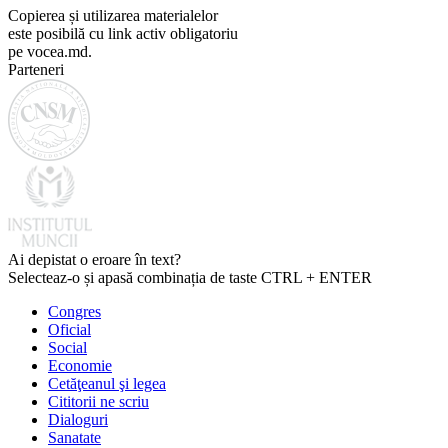
Copierea și utilizarea materialelor
este posibilă cu link activ obligatoriu
pe vocea.md.
Parteneri
Ai depistat o eroare în text?
Selecteaz-o și apasă combinația de taste CTRL + ENTER
Congres
Oficial
Social
Economie
Cetăţeanul şi legea
Cititorii ne scriu
Dialoguri
Sanatate