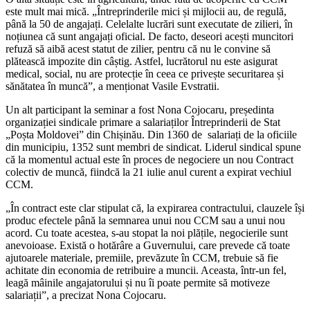
este mult mai mică. „Întreprinderile mici și mijlocii au, de regulă,
până la 50 de angajați. Celelalte lu­crări sunt executate de zilieri, în
noțiunea că sunt angajați oficial. De facto, deseori acești muncitori
refuză să aibă acest statut de zilier, pentru că nu le convine să
plăteas­că impozite din câștig. Astfel, lucrătorul nu este asigurat
medical, social, nu are protecție în ceea ce privește securitarea și
sănă­tatea în muncă”, a menționat Vasile Evstratii.
Un alt participant la seminar a fost Nona Cojocaru, președinta
organizației sindicale primare a salariaților Întreprinderii de Stat
„Poșta Moldovei” din Chișinău. Din 1360 de salariați de la oficiile
din municipiu, 1352 sunt membri de sindicat. Liderul sindical spune
că la momentul actual este în proces de negociere un nou Contract
colectiv de muncă, fiindcă la 21 iulie anul curent a expi­rat vechiul
CCM.
„În contract este clar stipulat că, la expira­rea contractului, clauzele își
produc efectele până la semnarea unui nou CCM sau a unui nou
acord. Cu toate acestea, s-au stopat la noi plățile, negocierile sunt
anevoioase. Există o hotărâre a Guvernului, care preve­de că toate
ajutoarele materiale, premiile, prevăzute în CCM, trebuie să fie
achitate din economia de retribuire a muncii. Aceasta, în­tr-un fel,
leagă mâinile angajatorului și nu îi poate permite să motiveze
salariații”, a pre­cizat Nona Cojocaru.