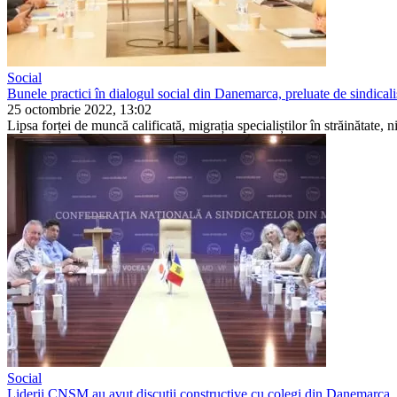
Social
Bunele practici în dialogul social din Danemarca, preluate de sindicaliș
25 octombrie 2022, 13:02
Lipsa forței de muncă calificată, migrația specialiștilor în străinătate, ni
Social
Liderii CNSM au avut discuții constructive cu colegi din Danemarca