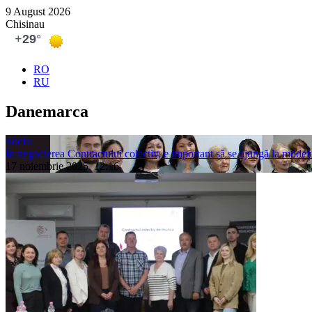
9 August 2026
Chisinau
RO
RU
Danemarca
Social
În negocierea Contractului colectiv, e important să se ajungă la modelu
17 noiembrie 2025, 12:16