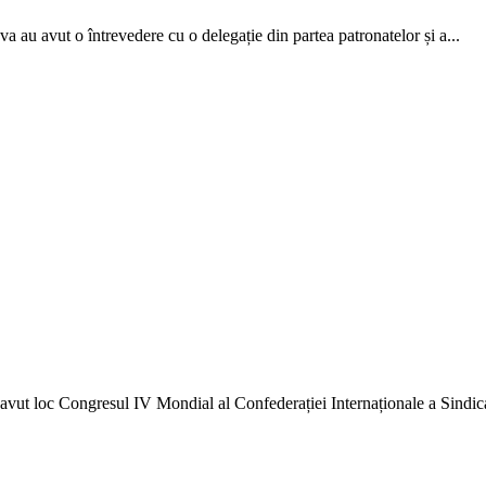
a au avut o întrevedere cu o delegație din partea patro­natelor și a...
vut loc Congresul IV Mondi­al al Confederației Internaționale a Sindica