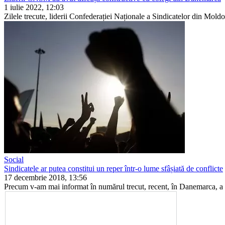
1 iulie 2022, 12:03
Zilele trecute, liderii Confederației Naționale a Sindicatelor din Moldov
Social
Sindicatele ar putea constitui un reper într-o lume sfâșiată de conflicte
17 decembrie 2018, 13:56
Precum v-am mai informat în numărul trecut, recent, în Danemar­ca, a a