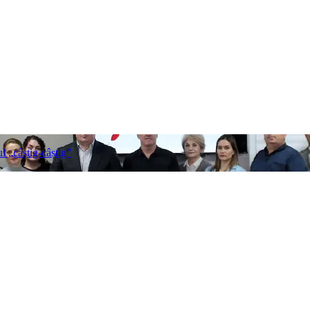
l „câștig-câștig”