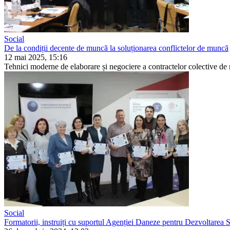
Social
De la condiții decente de muncă la soluționarea conflictelor de muncă
12 mai 2025, 15:16
Tehnici moderne de elaborare și negociere a contractelor colective de m
Social
Formatorii, instruiți cu suportul Agenției Daneze pentru Dezvoltarea S