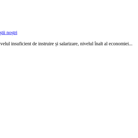
tii noștri
ve­lul insuficient de instruire și salarizare, nivelul înalt al economiei...