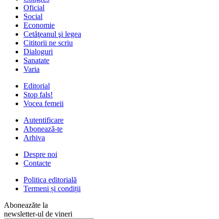
Oficial
Social
Economie
Cetăţeanul şi legea
Cititorii ne scriu
Dialoguri
Sanatate
Varia
Editorial
Stop fals!
Vocea femeii
Autentificare
Abonează-te
Arhiva
Despre noi
Contacte
Politica editorială
Termeni și condiții
Aboneazăte la
newsletter-ul de vineri