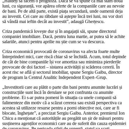
„Haideți să facem o progno­ză. Dacă se va spune că mai stăm două
luni, cu siguranță, vor apărea oferte de la companiile care au ne­voie
de bani. Pe de altă parte, exis­tă piața secundară, unde oamenii deja
au investit. Cei care au răbda­re să aștepte încă trei luni, nu vor dori
să vândă mai ieftin decât au investit”, adaugă Gherțescu.
Criza pandemică lovește dur și în angajații săi, spune directorul
companiei imobiliare. Dacă, pen­tru luna martie, ar putea să le achi­te
salariile, atunci pentru aprilie nu știe cum se va descurca.
Criza economică provocată de coronavirus va afecta foarte multe
întreprinderi mici, care riscă chiar să se închidă. Acum, totul depinde
de cât de bine companiile își vor amortiza sau minimiza pierderile
provocate de doi factori – sista­rea activității și scăderea cererii. În
acest risc se află și sectorul imobili­ar, spune Sergiu Gaibu, director
de program la Centrul Analitic Inde­pendent Expert–Grup.
„Investitorii care au plătit o par­te din bani pentru anumite lucrări și
construcțiile sunt încă în deru­lare se pot confrunta cu anumite
probleme. Ei s-ar putea pomeni în situația ca unele companii să
falimenteze din motiv că a scăzut cererea sau există perspectiva ca
acestea să utilizeze resurse pen­tru a porni obiective noi, care ar fi
blocate, înghețate”, a precizat Ser­giu Gaibu. Anterior, premierul Ion
Chicu a menționat că autoritățile au pregătit un șir de măsuri pen­tru
susținerea agenților economici care au de suferit din cauza epide­miei
de coronavirus. Pe perioada stării de urgență, statul va scuti