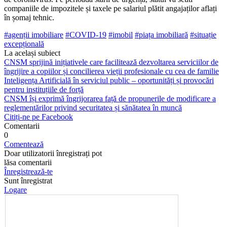
companiile de impozitele și taxele pe salariul plătit angajaților aflați
în șomaj tehnic.
#agenții imobiliare
#COVID-19
#imobil
#piața imobiliară
#situație
excepțională
La același subiect
CNSM sprijină inițiativele care facilitează dezvoltarea serviciilor de
îngrijire a copiilor și concilierea vieții profesionale cu cea de familie
Inteligența Artificială în serviciul public – oportunități și provocări
pentru instituțiile de forță
CNSM își exprimă îngrijorarea față de propunerile de modificare a
reglementărilor privind securitatea și sănătatea în muncă
Citiți-ne pe Facebook
Comentarii
0
Comentează
Doar utilizatorii înregistrați pot
lăsa comentarii
Înregistrează-te
Sunt înregistrat
Logare