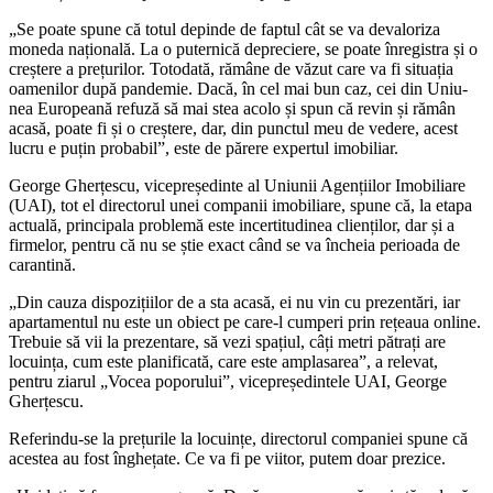
„Se poate spune că totul depin­de de faptul cât se va devaloriza
moneda națională. La o puternică depreciere, se poate înregistra și o
creștere a prețurilor. Totodată, rămâne de văzut care va fi situația
oamenilor după pandemie. Dacă, în cel mai bun caz, cei din Uniu­
nea Europeană refuză să mai stea acolo și spun că revin și rămân
acasă, poate fi și o creștere, dar, din punctul meu de vedere, acest
lucru e puțin probabil”, este de pă­rere expertul imobiliar.
George Gherțescu, vicepreședinte al Uniunii Agențiilor Imobi­liare
(UAI), tot el directorul unei companii imobiliare, spune că, la etapa
actuală, principala problemă este incertitudinea clienților, dar și a
firmelor, pentru că nu se știe exact când se va încheia perioada de
carantină.
„Din cauza dispozițiilor de a sta acasă, ei nu vin cu prezentări, iar
apartamentul nu este un obiect pe care-l cumperi prin rețeaua on­line.
Trebuie să vii la prezentare, să vezi spațiul, câți metri pătrați are
locuința, cum este planificată, care este amplasarea”, a relevat,
pentru ziarul „Vocea poporului”, vicepreședintele UAI, George
Gherțescu.
Referindu-se la prețurile la locuințe, directorul companiei spu­ne că
acestea au fost înghețate. Ce va fi pe viitor, putem doar prezice.