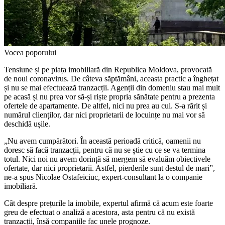
Vocea poporului
Tensiune și pe piața imobiliară din Republica Moldova, pro­vocată
de noul coronavirus. De câteva săptămâni, aceasta practic a înghețat
și nu se mai efectuează tranzacții. Agenții din domeniu stau mai mult
pe acasă și nu prea vor să-și riște propria sănătate pentru a pre­zenta
ofertele de apartamente. De altfel, nici nu prea au cui. S-a rărit și
numărul clienților, dar nici proprietarii de locuințe nu mai vor să
deschidă ușile.
„Nu avem cumpărători. În această perioadă critică, oamenii nu
doresc să facă tranzacții, pentru că nu se știe cu ce se va termina
totul. Nici noi nu avem dorință să mergem să evaluăm obiectivele
ofertate, dar nici proprietarii. Ast­fel, pierderile sunt destul de mari”,
ne-a spus Nicolae Ostafeiciuc, expert-consultant la o companie
imobiliară.
Cât despre prețurile la imobile, expertul afirmă că acum este foarte
greu de efectuat o analiză a acestora, asta pentru că nu există
tranzacții, însă companiile fac une­le prognoze.