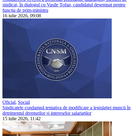
sindicat, în dialogul cu Vasile Tofan, candidatul desemnat pentru
funcția de prim-ministru
16 iulie 2026, 09:08
Oficial
,
Social
Sindicatele condamnă tentativa de modificare a legislației muncii în
detrimentul drepturilor și intereselor salariaților
15 iulie 2026, 11:42