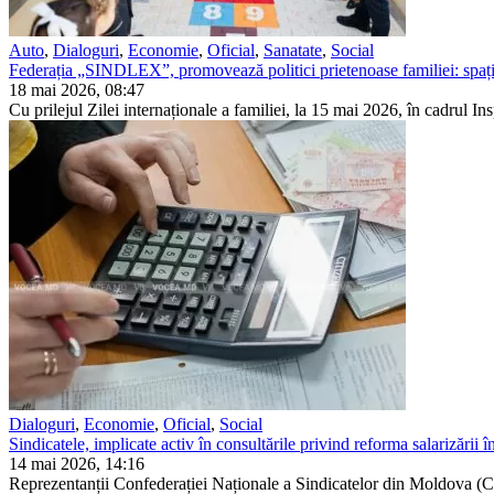
Auto
,
Dialoguri
,
Economie
,
Oficial
,
Sanatate
,
Social
Federația „SINDLEX”, promovează politici prietenoase familiei: spațiu
18 mai 2026, 08:47
Cu prilejul Zilei internaționale a familiei, la 15 mai 2026, în cadrul In
Dialoguri
,
Economie
,
Oficial
,
Social
Sindicatele, implicate activ în consultările privind reforma salarizării î
14 mai 2026, 14:16
Reprezentanții Confederației Naționale a Sindicatelor din Moldova (CN