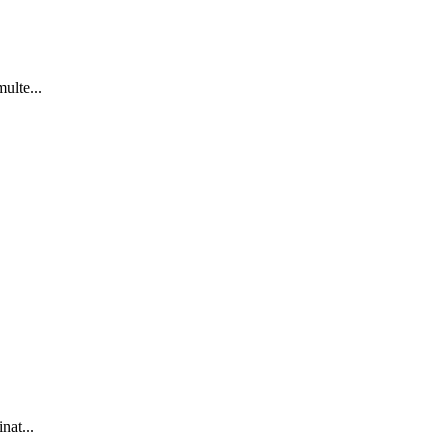
ulte...
nat...