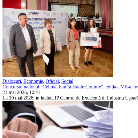
Dialoguri
,
Economie
,
Oficial
,
Social
Concursul național „Cel mai bun în Haute Couture”, ediția a VII-a, or
21 mai 2026, 10:41
La 20 mai 2026, în incinta IP Centrul de Excelență în Industria Ușoară