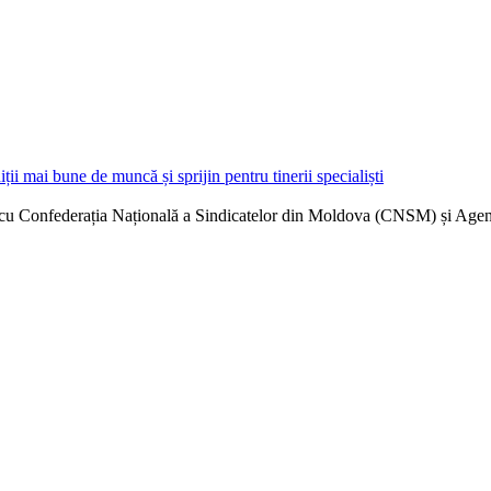
ții mai bune de muncă și sprijin pentru tinerii specialiști
at cu Confederația Națională a Sindicatelor din Moldova (CNSM) și Agen