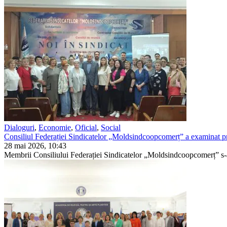
Dialoguri
,
Economie
,
Oficial
,
Social
Consiliul Federației Sindicatelor „Moldsindcoopcomerț” a examinat pri
28 mai 2026, 10:43
Membrii Consiliului Federației Sindicatelor „Moldsindcoopcomerț” s-au î