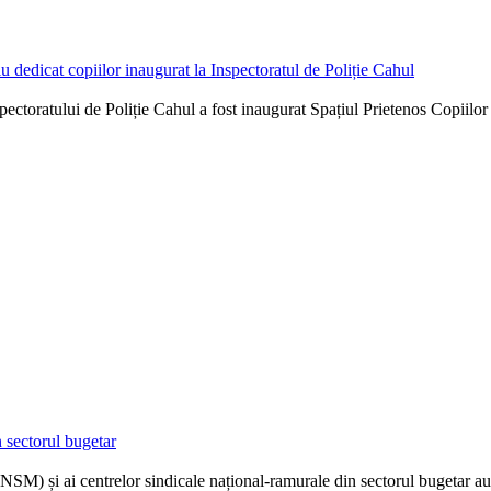
 dedicat copiilor inaugurat la Inspectoratul de Poliție Cahul
spectoratului de Poliție Cahul a fost inaugurat Spațiul Prietenos Copiilor 
n sectorul bugetar
SM) și ai centrelor sindicale național-ramurale din sectorul bugetar au.