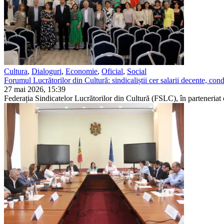
Cultura
,
Dialoguri
,
Economie
,
Oficial
,
Social
Forumul Lucrătorilor din Cultură: sindicaliștii cer salarii decente, condi
27 mai 2026, 15:39
Federația Sindicatelor Lucrătorilor din Cultură (FSLC), în parteneri