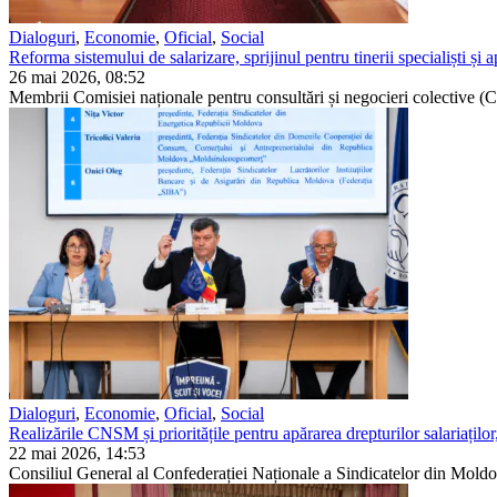
Dialoguri
,
Economie
,
Oficial
,
Social
Reforma sistemului de salarizare, sprijinul pentru tinerii specialiști ș
26 mai 2026, 08:52
Membrii Comisiei naționale pentru consultări și negocieri colective (
Dialoguri
,
Economie
,
Oficial
,
Social
Realizările CNSM și prioritățile pentru apărarea drepturilor salariaților
22 mai 2026, 14:53
Consiliul General al Confederației Naționale a Sindicatelor din Moldo