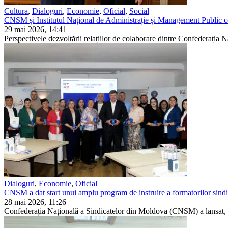
Cultura
,
Dialoguri
,
Economie
,
Oficial
,
Social
CNSM și Institutul Național de Administrație și Management Public con
29 mai 2026, 14:41
Perspectivele dezvoltării relațiilor de colaborare dintre Confederația 
Dialoguri
,
Economie
,
Oficial
CNSM a dat start unui amplu program de instruire a formatorilor sindi
28 mai 2026, 11:26
Confederația Națională a Sindicatelor din Moldova (CNSM) a lansat, la