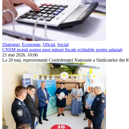
Dialoguri
,
Economie
,
Oficial
,
Social
CNSM insistă asupra unor măsuri fiscale echitabile pentru salariați
21 mai 2026, 10:06
La 20 mai, reprezentanții Confederației Naționale a Sindicatelor din M