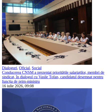
Dialoguri
,
Oficial
,
Social
Conducerea CNSM a prezentat prioritățile salariaților, membri de
sindicat, în dialogul cu Vasile Tofan, candidatul desemnat pentru
funcția de prim-ministru
16 iulie 2026, 09:08