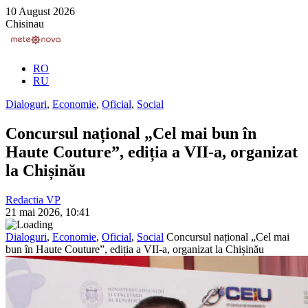
10 August 2026
Chisinau
RO
RU
Dialoguri
,
Economie
,
Oficial
,
Social
Concursul național „Cel mai bun în
Haute Couture”, ediția a VII-a, organizat
la Chișinău
Redactia VP
21 mai 2026, 10:41
Dialoguri
,
Economie
,
Oficial
,
Social
Concursul național „Cel mai
bun în Haute Couture”, ediția a VII-a, organizat la Chișinău