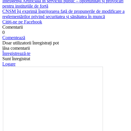
Inteligența Artificială în serviciul public – oportunități și provocări
pentru instituțiile de forță
CNSM își exprimă îngrijorarea față de propunerile de modificare a
reglementărilor privind securitatea și sănătatea în muncă
Citiți-ne pe Facebook
Comentarii
0
Comentează
Doar utilizatorii înregistrați pot
lăsa comentarii
Înregistrează-te
Sunt înregistrat
Logare