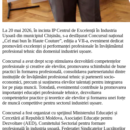
La 20 mai 2026, în incinta IP Centrul de Excelență în Industria
Ușoară din municipiul Chișinău, s-a desfășurat Concursul național
„Cel mai bun în Haute Couture”, ediția a VII-a, eveniment dedicat
promovării excelenței și performanței profesionale în învățământul
profesional tehnic din domeniul industriei ușoare.
Concursul a avut drept scop stimularea dezvoltării competențelor
profesionale și creative ale elevilor, promovarea schimbului de bune
practici în formarea profesională, consolidarea parteneriatului dintre
instituțiile de învățământ profesional tehnic și partenerii socio-
economici, precum și susținerea elevilor talentați pentru integrarea
lor pe piața muncii. Totodată, evenimentul contribuie la promovarea
importanței educației profesionale tehnice, dezvoltarea
competențelor practice și teoretice ale elevilor și formarea unei forțe
de muncă competitive pentru sectorul industriei ușoare.
Concursul a fost organizat cu sprijinul Ministerului Educației și
Cercetării al Republicii Moldova, Asociației Educație pentru
Dezvoltare (AED), Comitetului Sectorial pentru formare
profesională în industria ușoară, Federației Sindicatelor Lucrătorilor