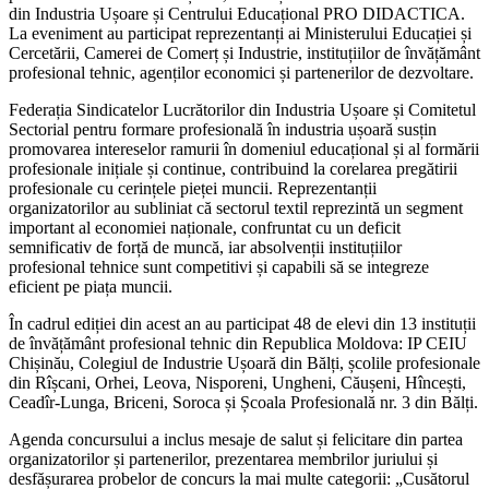
din Industria Ușoare și Centrului Educațional PRO DIDACTICA.
La eveniment au participat reprezentanți ai Ministerului Educației și
Cercetării, Camerei de Comerț și Industrie, instituțiilor de învățământ
profesional tehnic, agenților economici și partenerilor de dezvoltare.
Federația Sindicatelor Lucrătorilor din Industria Ușoare și Comitetul
Sectorial pentru formare profesională în industria ușoară susțin
promovarea intereselor ramurii în domeniul educațional și al formării
profesionale inițiale și continue, contribuind la corelarea pregătirii
profesionale cu cerințele pieței muncii. Reprezentanții
organizatorilor au subliniat că sectorul textil reprezintă un segment
important al economiei naționale, confruntat cu un deficit
semnificativ de forță de muncă, iar absolvenții instituțiilor
profesional tehnice sunt competitivi și capabili să se integreze
eficient pe piața muncii.
În cadrul ediției din acest an au participat 48 de elevi din 13 instituții
de învățământ profesional tehnic din Republica Moldova: IP CEIU
Chișinău, Colegiul de Industrie Ușoară din Bălți, școlile profesionale
din Rîșcani, Orhei, Leova, Nisporeni, Ungheni, Căușeni, Hîncești,
Ceadîr-Lunga, Briceni, Soroca și Școala Profesională nr. 3 din Bălți.
Agenda concursului a inclus mesaje de salut și felicitare din partea
organizatorilor și partenerilor, prezentarea membrilor juriului și
desfășurarea probelor de concurs la mai multe categorii: „Cusătorul