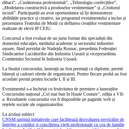
dibaci”, „Cusătoreasa profesionistă”, „Tehnologia confecțiilor”,
„Modelarea constructivă a produselor vestimentare” și „Croitorul
iscusit”. Participanții au avut oportunitatea să își demonstreze
abilitățile practice și creative, iar programul evenimentului a inclus și
prezentarea Teatrului de Modă cu defilarea creațiilor vestimentare
realizate de elevii IP CEIU.
Concursul a fost evaluat de un juriu format din specialiști din
domeniul educației, mediului academic și sectorului industriei
ușoare, fiind prezidat de Nadejda Rusnac, președinta Federației
Sindicatelor Lucrătorilor din Industria Ușoară și vicepreședinta
Comitetului Sectorial în Industria Ușoară.
La finalul concursului, laureații au fost premiați cu diplome, premii
bănești și cadouri oferite de organizatori. Pentru fiecare probă au fost
acordate premii pentru locurile I, II și III.
Evenimentul s-a încheiat cu festivitatea de premiere a laureaților
Concursului național „Cel mai bun în Haute Couture”, ediția a VII-
a. Rezultatele concursului vor fi disponibile pe paginile web și
rețelele sociale ale organizatorilor.
La același subiect
CNSM sprijină inițiativele care facilitează dezvoltarea serviciilor de
îngrijire a copiilor și concilierea vieții profesionale cu cea de familie