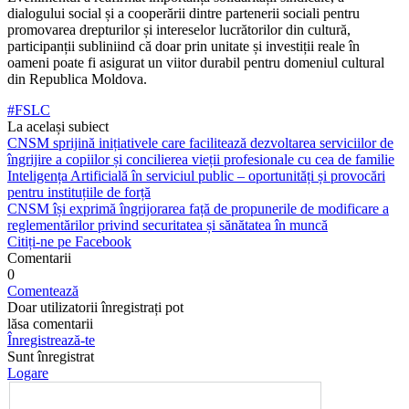
dialogului social și a cooperării dintre partenerii sociali pentru
promovarea drepturilor și intereselor lucrătorilor din cultură,
participanții subliniind că doar prin unitate și investiții reale în
oameni poate fi asigurat un viitor durabil pentru domeniul cultural
din Republica Moldova.
#FSLC
La același subiect
CNSM sprijină inițiativele care facilitează dezvoltarea serviciilor de
îngrijire a copiilor și concilierea vieții profesionale cu cea de familie
Inteligența Artificială în serviciul public – oportunități și provocări
pentru instituțiile de forță
CNSM își exprimă îngrijorarea față de propunerile de modificare a
reglementărilor privind securitatea și sănătatea în muncă
Citiți-ne pe Facebook
Comentarii
0
Comentează
Doar utilizatorii înregistrați pot
lăsa comentarii
Înregistrează-te
Sunt înregistrat
Logare