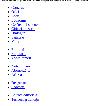
Congres
Oficial
Social
Economie
Cetăţeanul şi legea
Cititorii ne scriu
Dialoguri
Sanatate
Varia
Editorial
Stop fals!
Vocea femeii
Autentificare
Abonează-te
Arhiva
Despre noi
Contacte
Politica editorială
Termeni și condiții