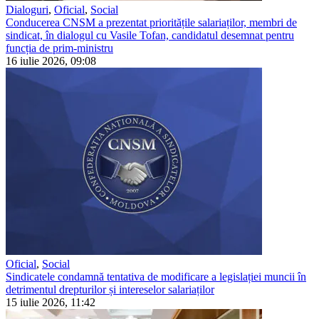
Dialoguri
,
Oficial
,
Social
Conducerea CNSM a prezentat prioritățile salariaților, membri de
sindicat, în dialogul cu Vasile Tofan, candidatul desemnat pentru
funcția de prim-ministru
16 iulie 2026, 09:08
Oficial
,
Social
Sindicatele condamnă tentativa de modificare a legislației muncii în
detrimentul drepturilor și intereselor salariaților
15 iulie 2026, 11:42