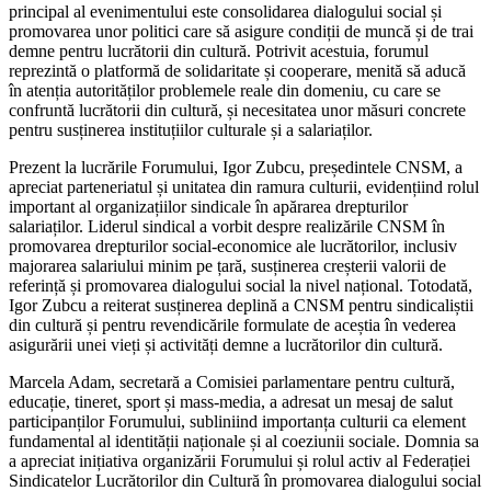
principal al evenimentului este consolidarea dialogului social și
promovarea unor politici care să asigure condiții de muncă și de trai
demne pentru lucrătorii din cultură. Potrivit acestuia, forumul
reprezintă o platformă de solidaritate și cooperare, menită să aducă
în atenția autorităților problemele reale din domeniu, cu care se
confruntă lucrătorii din cultură, și necesitatea unor măsuri concrete
pentru susținerea instituțiilor culturale și a salariaților.
Prezent la lucrările Forumului, Igor Zubcu, președintele CNSM, a
apreciat parteneriatul și unitatea din ramura culturii, evidențiind rolul
important al organizațiilor sindicale în apărarea drepturilor
salariaților. Liderul sindical a vorbit despre realizările CNSM în
promovarea drepturilor social-economice ale lucrătorilor, inclusiv
majorarea salariului minim pe țară, susținerea creșterii valorii de
referință și promovarea dialogului social la nivel național. Totodată,
Igor Zubcu a reiterat susținerea deplină a CNSM pentru sindicaliștii
din cultură și pentru revendicările formulate de aceștia în vederea
asigurării unei vieți și activități demne a lucrătorilor din cultură.
Marcela Adam, secretară a Comisiei parlamentare pentru cultură,
educație, tineret, sport și mass-media, a adresat un mesaj de salut
participanților Forumului, subliniind importanța culturii ca element
fundamental al identității naționale și al coeziunii sociale. Domnia sa
a apreciat inițiativa organizării Forumului și rolul activ al Federației
Sindicatelor Lucrătorilor din Cultură în promovarea dialogului social