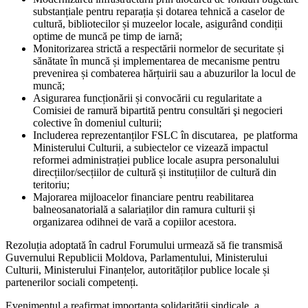
substanțiale pentru reparația și dotarea tehnică a caselor de
cultură, bibliotecilor și muzeelor locale, asigurând condiții
optime de muncă pe timp de iarnă;
Monitorizarea strictă a respectării normelor de securitate și
sănătate în muncă și implementarea de mecanisme pentru
prevenirea și combaterea hărțuirii sau a abuzurilor la locul de
muncă;
Asigurarea funcționării și convocării cu regularitate a
Comisiei de ramură bipartită pentru consultări şi negocieri
colective în domeniul culturii;
Includerea reprezentanților FSLC în discutarea, pe platforma
Ministerului Culturii, a subiectelor ce vizează impactul
reformei administrației publice locale asupra personalului
direcțiilor/secțiilor de cultură și instituțiilor de cultură din
teritoriu;
Majorarea mijloacelor financiare pentru reabilitarea
balneosanatorială a salariaților din ramura culturii și
organizarea odihnei de vară a copiilor acestora.
Rezoluția adoptată în cadrul Forumului urmează să fie transmisă
Guvernului Republicii Moldova, Parlamentului, Ministerului
Culturii, Ministerului Finanțelor, autorităților publice locale și
partenerilor sociali competenți.
Evenimentul a reafirmat importanța solidarității sindicale, a