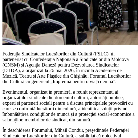
Federația Sindicatelor Lucrătorilor din Cultură (FSLC), în
parteneriat cu Confederația Națională a Sindicatelor din Moldova
(CNSM) și Agenția Daneză pentru Dezvoltarea Sindicatelor
(DTDA), a organizat la 26 mai 2026, în incinta Academiei de
Muzică, Teatru și Arte Plastice din Chișinău, Forumul Lucrătorilor
din Cultură cu genericul „Împreună pentru o viață demnă”.
Evenimentul, organizat în premieră, a reunit reprezentanți ai
organizațiilor sindicale din domeniul culturii, autorități publice,
experți și parteneri sociali pentru a discuta principalele provocări cu
care se confruntă lucrătorii din cultură, a identifica soluții privind
îmbunătățirea condițiilor de muncă și a protecției social-economice a
salariaților, membrilor de sindicat, din ramură.
În deschiderea Forumului, Mihail Condur, președintele Federației
Sindicatelor Lucrătorilor din Cultură, a subliniat că obiectivul