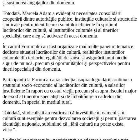
și susținerea angajaților din domeniu.
Totodată, Marcela Adam a evidențiat necesitatea consolidării
cooperării dintre autoritățile publice, instituțiile culturale și structurile
sindicale pentru identificarea soluțiilor eficiente în sprijinul
lucrătorilor din cultură, al instituțiilor culturale și al tinerilor
specialiști care aleg să activeze în acest domeniu.
În cadrul Forumului au fost organizate mai multe paneluri tematice
dedicate situației lucrătorilor din cultură, realităților instituțiilor
culturale din teritoriu, egalității de șanse și asigurării unui mediu
sigur de muncă, precum și oportunităților și perspectivelor pentru
tinerii specialiști din domeniu.
Participanții la Forum au atras atenția asupra degradării continue a
statutului socio-economic al lucrătorilor din cultură, a salariilor
insuficiente în raport cu costul vieții, precum și asupra riscului major
de exod al tinerilor specialiști și de îmbătrânire a cadrelor din
domeniu, în special în mediul rural.
Totodată, sindicaliștii au reafirmat că investițiile în oameni și în
cultură sunt esențiale pentru dezvoltarea societății și pentru păstrarea
identității naționale, subliniind că „fără cultură nu poate exista
viitor”.