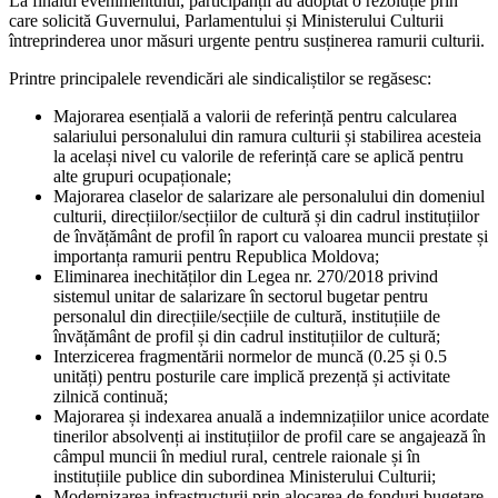
La finalul evenimentului, participanții au adoptat o rezoluție prin
care solicită Guvernului, Parlamentului și Ministerului Culturii
întreprinderea unor măsuri urgente pentru susținerea ramurii culturii.
Printre principalele revendicări ale sindicaliștilor se regăsesc:
Majorarea esențială a valorii de referință pentru calcularea
salariului personalului din ramura culturii și stabilirea acesteia
la același nivel cu valorile de referință care se aplică pentru
alte grupuri ocupaționale;
Majorarea claselor de salarizare ale personalului din domeniul
culturii, direcțiilor/secțiilor de cultură și din cadrul instituțiilor
de învățământ de profil în raport cu valoarea muncii prestate și
importanța ramurii pentru Republica Moldova;
Eliminarea inechităților din Legea nr. 270/2018 privind
sistemul unitar de salarizare în sectorul bugetar pentru
personalul din direcțiile/secțiile de cultură, instituțiile de
învățământ de profil și din cadrul instituțiilor de cultură;
Interzicerea fragmentării normelor de muncă (0.25 și 0.5
unități) pentru posturile care implică prezență și activitate
zilnică continuă;
Majorarea și indexarea anuală a indemnizațiilor unice acordate
tinerilor absolvenți ai instituțiilor de profil care se angajează în
câmpul muncii în mediul rural, centrele raionale și în
instituțiile publice din subordinea Ministerului Culturii;
Modernizarea infrastructurii prin alocarea de fonduri bugetare