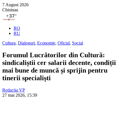
7 August 2026
Chisinau
RO
RU
Cultura
,
Dialoguri
,
Economie
,
Oficial
,
Social
Forumul Lucrătorilor din Cultură:
sindicaliștii cer salarii decente, condiții
mai bune de muncă și sprijin pentru
tinerii specialiști
Redactia VP
27 mai 2026, 15:39