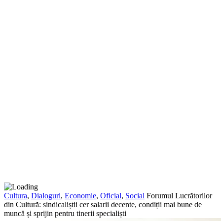
Cultura
,
Dialoguri
,
Economie
,
Oficial
,
Social
Forumul Lucrătorilor
din Cultură: sindicaliștii cer salarii decente, condiții mai bune de
muncă și sprijin pentru tinerii specialiști