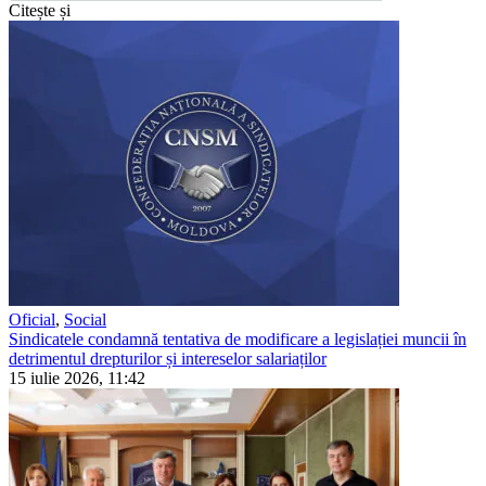
Citește și
Oficial
,
Social
Sindicatele condamnă tentativa de modificare a legislației muncii în
detrimentul drepturilor și intereselor salariaților
15 iulie 2026, 11:42