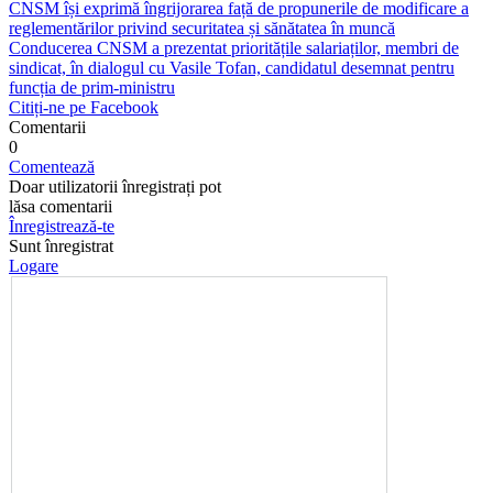
CNSM își exprimă îngrijorarea față de propunerile de modificare a
reglementărilor privind securitatea și sănătatea în muncă
Conducerea CNSM a prezentat prioritățile salariaților, membri de
sindicat, în dialogul cu Vasile Tofan, candidatul desemnat pentru
funcția de prim-ministru
Citiți-ne pe Facebook
Comentarii
0
Comentează
Doar utilizatorii înregistrați pot
lăsa comentarii
Înregistrează-te
Sunt înregistrat
Logare