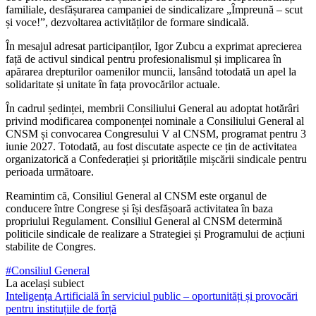
familiale, desfășurarea campaniei de sindicalizare „Împreună – scut
și voce!”, dezvoltarea activităților de formare sindicală.
În mesajul adresat participanților, Igor Zubcu a exprimat aprecierea
față de activul sindical pentru profesionalismul și implicarea în
apărarea drepturilor oamenilor muncii, lansând totodată un apel la
solidaritate și unitate în fața provocărilor actuale.
În cadrul ședinței, membrii Consiliului General au adoptat hotărâri
privind modificarea componenței nominale a Consiliului General al
CNSM și convocarea Congresului V al CNSM, programat pentru 3
iunie 2027. Totodată, au fost discutate aspecte ce țin de activitatea
organizatorică a Confederației și prioritățile mișcării sindicale pentru
perioada următoare.
Reamintim că, Consiliul General al CNSM este organul de
conducere între Congrese și își desfășoară activitatea în baza
propriului Regulament. Consiliul General al CNSM determină
politicile sindicale de realizare a Strategiei și Programului de acțiuni
stabilite de Congres.
#Consiliul General
La același subiect
Inteligența Artificială în serviciul public – oportunități și provocări
pentru instituțiile de forță