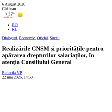
6 August 2026
Chisinau
RO
RU
Dialoguri
,
Economie
,
Oficial
,
Social
Realizările CNSM și prioritățile pentru
apărarea drepturilor salariaților, în
atenția Consiliului General
Redactia VP
22 mai 2026, 14:53