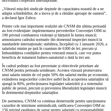
dezvoltării cooperării internaționale.
„Viitorul mișcării sindicale depinde de capacitatea noastră de a ne
adapta schimbărilor, de a inova și de a rămâne aproape de oameni”,
a declarat Igor Zubcu.
Printre cele mai importante realizări ale CNSM din ultima perioadă
au fost evidențiate: implementarea prevederilor Convenției OIM nr.
190 privind combaterea violenței și hărțuirii în lumea muncii;
armonizarea cadrului normativ din domeniul inspecției muncii la
standardele internaționale; stabilirea, începând cu 1 ianuarie 2026, a
salariului minim pe țară în cuantum de 6300 de lei; precum și
îmbunătățirea condițiilor pentru veteranii muncii, care vor putea
beneficia de tratament balneo-sanatorial o dată la trei ani.
În cadrul ședinței au fost prezentate și obiectivele prioritare ale
CNSM pentru perioada următoare. Acestea vizează promovarea
unui salariu minim de cel puțin 50% din salariul mediu pe economie,
extinderea negocierilor colective astfel încât acoperirea salariaților să
ajungă la 80%, perfecționarea legislației salarizării și a sistemului
public de pensii, precum și prevenirea liberalizării legislației muncii
în detrimentul drepturilor salariaților.
De asemenea, CNSM va continua demersurile pentru sancționarea
cazurilor de imixtiune antisindicală, ratificarea Convenției OIM nr.
156 privind egalitatea de șanse pentru salariații cu responsabilități