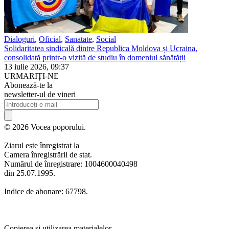
Dialoguri
,
Oficial
,
Sanatate
,
Social
Solidaritatea sindicală dintre Republica Moldova și Ucraina,
consolidată printr-o vizită de studiu în domeniul sănătății
13 iulie 2026, 09:37
URMARIȚI-NE
Abonează-te la
newsletter-ul de vineri
© 2026 Vocea poporului.
Ziarul este înregistrat la
Camera înregistrării de stat.
Numărul de înregistrare: 1004600040498
din 25.07.1995.
Indice de abonare: 67798.
Copierea și utilizarea materialelor