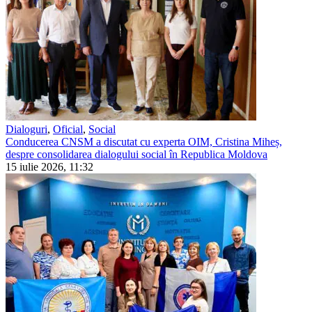
Dialoguri
,
Oficial
,
Social
Conducerea CNSM a discutat cu experta OIM, Cristina Miheș,
despre consolidarea dialogului social în Republica Moldova
15 iulie 2026, 11:32