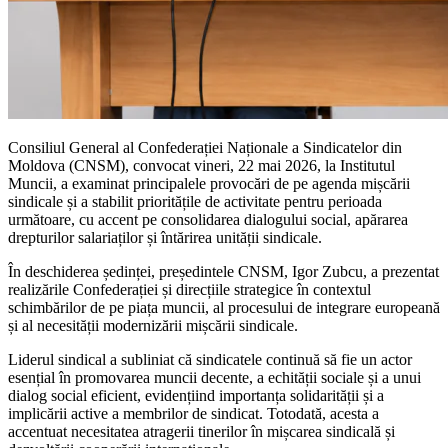
Consiliul General al Confederației Naționale a Sindicatelor din
Moldova (CNSM), convocat vineri, 22 mai 2026, la Institutul
Muncii, a examinat principalele provocări de pe agenda mișcării
sindicale și a stabilit prioritățile de activitate pentru perioada
următoare, cu accent pe consolidarea dialogului social, apărarea
drepturilor salariaților și întărirea unității sindicale.
În deschiderea ședinței, președintele CNSM, Igor Zubcu, a prezentat
realizările Confederației și direcțiile strategice în contextul
schimbărilor de pe piața muncii, al procesului de integrare europeană
și al necesității modernizării mișcării sindicale.
Liderul sindical a subliniat că sindicatele continuă să fie un actor
esențial în promovarea muncii decente, a echității sociale și a unui
dialog social eficient, evidențiind importanța solidarității și a
implicării active a membrilor de sindicat. Totodată, acesta a
accentuat necesitatea atragerii tinerilor în mișcarea sindicală și