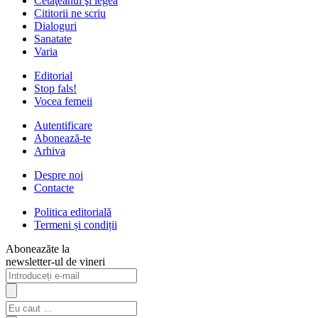
Cetăţeanul şi legea
Cititorii ne scriu
Dialoguri
Sanatate
Varia
Editorial
Stop fals!
Vocea femeii
Autentificare
Abonează-te
Arhiva
Despre noi
Contacte
Politica editorială
Termeni și condiții
Aboneazăte la
newsletter-ul de vineri