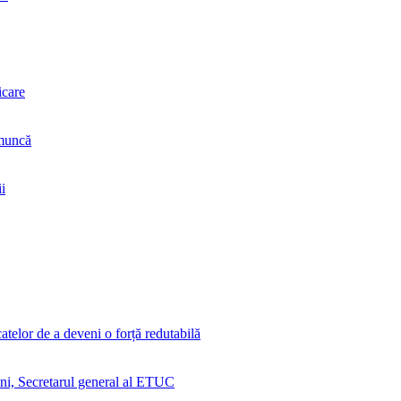
icare
 muncă
i
elor de a deveni o forță redutabilă
ni, Secretarul general al ETUC