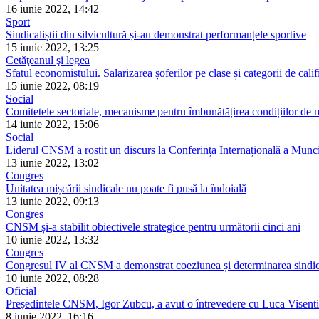
16 iunie 2022, 14:42
Sport
Sindicaliștii din silvicultură și-au demonstrat performanțele sportive
15 iunie 2022, 13:25
Cetăţeanul şi legea
Sfatul economistului. Salarizarea șoferilor pe clase și categorii de calif
15 iunie 2022, 08:19
Social
Comitetele sectoriale, mecanisme pentru îmbunătățirea condițiilor de
14 iunie 2022, 15:06
Social
Liderul CNSM a rostit un discurs la Conferința Internațională a Munci
13 iunie 2022, 13:02
Congres
Unitatea mișcării sindicale nu poate fi pusă la îndoială
13 iunie 2022, 09:13
Congres
CNSM și-a stabilit obiectivele strategice pentru următorii cinci ani
10 iunie 2022, 13:32
Congres
Congresul IV al CNSM a demonstrat coeziunea și determinarea sindicat
10 iunie 2022, 08:28
Oficial
Președintele CNSM, Igor Zubcu, a avut o întrevedere cu Luca Visenti
8 iunie 2022, 16:16