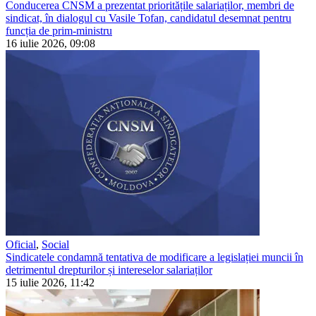
Conducerea CNSM a prezentat prioritățile salariaților, membri de
sindicat, în dialogul cu Vasile Tofan, candidatul desemnat pentru
funcția de prim-ministru
16 iulie 2026, 09:08
Oficial
,
Social
Sindicatele condamnă tentativa de modificare a legislației muncii în
detrimentul drepturilor și intereselor salariaților
15 iulie 2026, 11:42