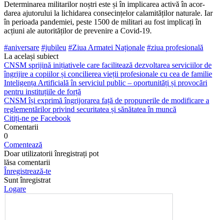
Determinarea militarilor noștri este și în implicarea activă în acor­
darea ajutorului la lichidarea consecințelor calamităților naturale. Iar
în perioada pandemiei, peste 1500 de militari au fost implicați în
acțiuni ale autorităților de prevenire a Covid-19.
#aniversare
#jubileu
#Ziua Armatei Naționale
#ziua profesională
La același subiect
CNSM sprijină inițiativele care facilitează dezvoltarea serviciilor de
îngrijire a copiilor și concilierea vieții profesionale cu cea de familie
Inteligența Artificială în serviciul public – oportunități și provocări
pentru instituțiile de forță
CNSM își exprimă îngrijorarea față de propunerile de modificare a
reglementărilor privind securitatea și sănătatea în muncă
Citiți-ne pe Facebook
Comentarii
0
Comentează
Doar utilizatorii înregistrați pot
lăsa comentarii
Înregistrează-te
Sunt înregistrat
Logare