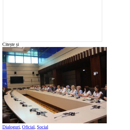
Citește și
Dialoguri
,
Oficial
,
Social