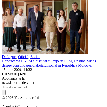
Dialoguri
,
Oficial
,
Social
Conducerea CNSM a discutat cu experta OIM, Cristina Miheș,
despre consolidarea dialogului social în Republica Moldova
15 iulie 2026, 11:32
URMARIȚI-NE
Abonează-te la
newsletter-ul de vineri
© 2026 Vocea poporului.
Ziarul este înregistrat la