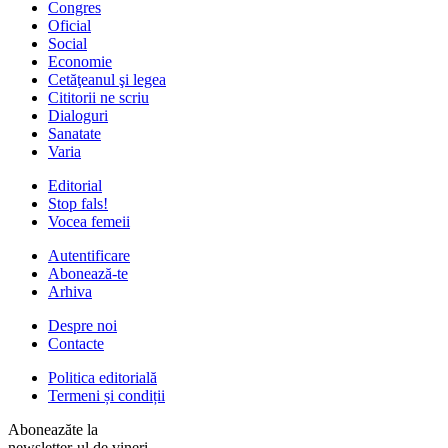
Congres
Oficial
Social
Economie
Cetăţeanul şi legea
Cititorii ne scriu
Dialoguri
Sanatate
Varia
Editorial
Stop fals!
Vocea femeii
Autentificare
Abonează-te
Arhiva
Despre noi
Contacte
Politica editorială
Termeni și condiții
Aboneazăte la
newsletter-ul de vineri