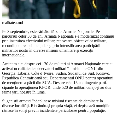
realitatea.md
Pe 3 septembrie, este sărbătorită ziua Armatei Naţionale. Pe
parcursul celor 30 de ani, Armata Națională s-a modernizat continuu
prin instruirea efectivului militar, renovarea obiecti­velor militare,
recondiționarea tehnicii, dar și prin intensifica­rea participării
militarilor noștri în diverse misiuni umanitare și exerciții
internaționale.
Amintim aici despre cei 130 de militari ai Armatei Naționale care au
activat în calitate de observatori militari în misiunile ONU din
Georgia, Liberia, Côte d’Ivoire, Sudan, Sudanul de Sud, Kosovo,
Re­publica Centrafricană sau Departamentul ONU pentru operațiuni
de menținere a păcii din SUA. Despre cele 13 contingente parti­
cipante la operațiunea KFOR, unde 520 de militari curajoși au dus
faima țării noastre în lume.
Și geniștii armatei îndeplinesc misiuni riscante de deminare în
diverse localități. Riscându-și propria viață, ei depistează munițiile
rămase în sol și previn incidentele periculoase pentru populație.