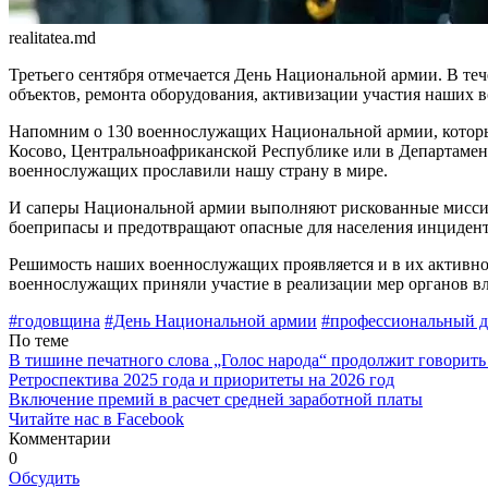
realitatea.md
Третьего сентября отмечается День Национальной армии. В теч
объектов, ремонта оборудования, активизации участия наших
Напомним о 130 военнослужащих Национальной армии, кото­ры
Косово, Центральноафриканской Республике или в Департамент
военнослужа­щих прославили нашу страну в мире.
И саперы Национальной армии выполняют рискованные мис­сии
бое­припасы и предотвращают опасные для населения инциден
Решимость наших военнослужащих проявляется и в их активном
военно­служащих приняли участие в реализации мер органов 
#годовщина
#День Национальной армии
#профессиональный д
По теме
В тишине печатного слова „Голос народа“ продолжит говорить
Ретроспектива 2025 года и приоритеты на 2026 год
Включение премий в расчет средней заработной платы
Читайте нас в Facebook
Комментарии
0
Обсудить