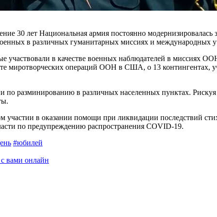
ение 30 лет Национальная армия постоянно модерни­зировалась 
 военных в различных гуманитарных миссиях и международных у
е участвовали в качестве военных наблюдателей в миссиях ООН
е миро­творческих операций ООН в США, о 13 контингентах, уч
 по разминированию в различных населенных пунктах. Рискуя 
ты.
 участии в оказании помощи при ликвидации последствий стихи
власти по предупреждению распространения COVID-19.
ень
#юбилей
 с вами онлайн