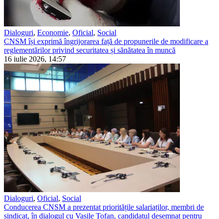
Dialoguri
,
Economie
,
Oficial
,
Social
CNSM își exprimă îngrijorarea față de propunerile de modificare a
reglementărilor privind securitatea și sănătatea în muncă
16 iulie 2026, 14:57
Dialoguri
,
Oficial
,
Social
Conducerea CNSM a prezentat prioritățile salariaților, membri de
sindicat, în dialogul cu Vasile Tofan, candidatul desemnat pentru