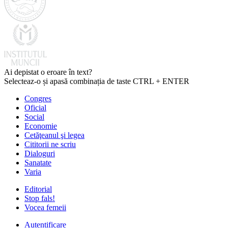
Ai depistat o eroare în text?
Selecteaz-o și apasă combinația de taste CTRL + ENTER
Congres
Oficial
Social
Economie
Cetăţeanul şi legea
Cititorii ne scriu
Dialoguri
Sanatate
Varia
Editorial
Stop fals!
Vocea femeii
Autentificare