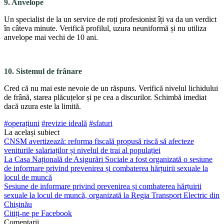
9. Anvelope
Un specialist de la un ser­vice de roți profesionist îți va da un verdict
în câteva minu­te. Verifică profilul, uzura ne­uniformă și nu utiliza
anvelo­pe mai vechi de 10 ani.
10. Sistemul de frânare
Cred că nu mai este nevoie de un răspuns. Verifică nive­lul lichidului
de frână, starea plăcuțelor și pe cea a discu­rilor. Schimbă imediat
dacă uzura este la limită.
#operațiuni
#revizie ideală
#sfaturi
La același subiect
CNSM avertizează: reforma fiscală propusă riscă să afecteze
veniturile salariaților și nivelul de trai al populației
La Casa Națională de Asigurări Sociale a fost organizată o sesiune
de informare privind prevenirea și combaterea hărțuirii sexuale la
locul de muncă
Sesiune de informare privind prevenirea și combaterea hărțuirii
sexuale la locul de muncă, organizată la Regia Transport Electric din
Chișinău
Citiți-ne pe Facebook
Comentarii