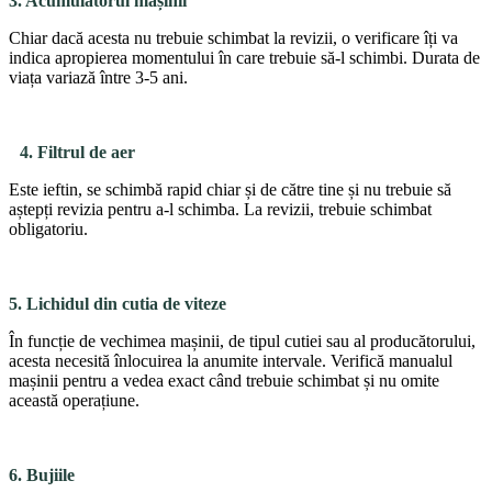
3. Acumulatorul mașinii
Chiar dacă acesta nu tre­buie schimbat la revizii, o verificare îți va
indica apropi­erea momentului în care tre­buie să-l schimbi. Durata de
viața variază între 3-5 ani.
4. Filtrul de aer
Este ieftin, se schimbă ra­pid chiar și de către tine și nu trebuie să
aștepți revizia pen­tru a-l schimba. La revizii, trebuie schimbat
obligatoriu.
5. Lichidul din cutia de viteze
În funcție de vechimea mașinii, de tipul cutiei sau al producătorului,
acesta ne­cesită înlocuirea la anumite intervale. Verifică manualul
mașinii pentru a vedea exact când trebuie schimbat și nu omite
această operațiune.
6. Bujiile