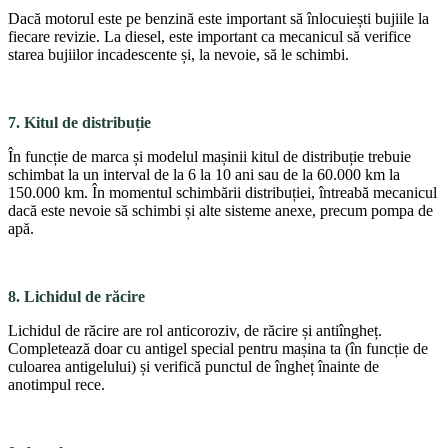
Dacă motorul este pe benzină este important să înlocuiești bujiile la
fiecare revizie. La diesel, este impor­tant ca mecanicul să verifice
starea bujiilor incadescente și, la nevoie, să le schimbi.
7. Kitul de distribuție
În funcție de marca și modelul mașinii kitul de distribuție trebuie
schimbat la un interval de la 6 la 10 ani sau de la 60.000 km la
150.000 km. În momentul schimbării distribuției, în­treabă mecanicul
dacă este nevoie să schimbi și alte sis­teme anexe, precum pompa de
apă.
8. Lichidul de răcire
Lichidul de răcire are rol anticoroziv, de răcire și antiîngheț.
Completează doar cu antigel special pentru mașina ta (în funcție de
cu­loarea antigelului) și verifică punctul de îngheț înainte de
anotimpul rece.