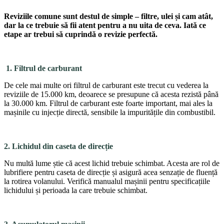
Reviziile comune sunt destul de simple – fil­tre, ulei și cam atât,
dar la ce trebuie să fii atent pentru a nu uita de ceva. Iată ce
etape ar trebui să cuprindă o re­vizie perfectă.
1. Filtrul de carburant
De cele mai multe ori filtrul de carburant este trecut cu vederea la
reviziile de 15.000 km, deoarece se presupune că acesta rezistă până
la 30.000 km. Filtrul de carburant este foarte important, mai ales la
mașinile cu injecție directă, sensibile la impuritățile din combustibil.
2. Lichidul din caseta de direcție
Nu multă lume știe că acest lichid trebuie schimbat. Acesta are rol de
lubrifie­re pentru caseta de direcție și asigură acea senzație de fluență
la rotirea volanului. Verifică manualul mașinii pentru specificațiile
lichidu­lui și perioada la care trebuie schimbat.