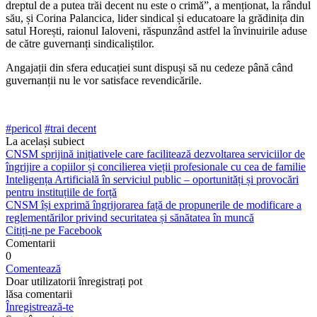
dreptul de a putea trăi decent nu este o crimă”, a menționat, la rândul
său, și Co­rina Palancica, lider sindical și educatoare la grădinița din
satul Horești, raionul Ialo­veni, răspunzând astfel la învinuirile aduse
de către guvernanți sindicaliștilor.
Angajații din sfera educației sunt dispuși să nu cedeze până când
guvernanții nu le vor satisface revendicările.
#pericol
#trai decent
La același subiect
CNSM sprijină inițiativele care facilitează dezvoltarea serviciilor de
îngrijire a copiilor și concilierea vieții profesionale cu cea de familie
Inteligența Artificială în serviciul public – oportunități și provocări
pentru instituțiile de forță
CNSM își exprimă îngrijorarea față de propunerile de modificare a
reglementărilor privind securitatea și sănătatea în muncă
Citiți-ne pe Facebook
Comentarii
0
Comentează
Doar utilizatorii înregistrați pot
lăsa comentarii
Înregistrează-te