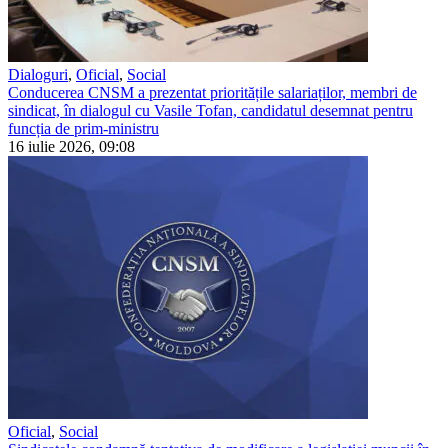
Dialoguri
,
Oficial
,
Social
Conducerea CNSM a prezentat prioritățile salariaților, membri de
sindicat, în dialogul cu Vasile Tofan, candidatul desemnat pentru
funcția de prim-ministru
16 iulie 2026, 09:08
Oficial
,
Social