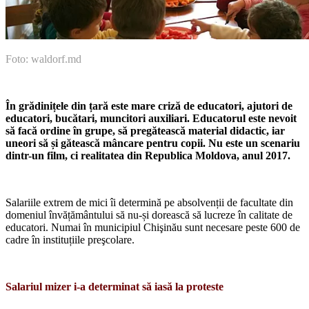
Foto: waldorf.md
În grădinițele din țară este mare criză de educatori, ajutori de
edu­catori, bucătari, muncitori auxiliari. Educatorul este nevoit
să facă ordi­ne în grupe, să pregătească materi­al didactic, iar
uneori să și gătească mâncare pentru copii. Nu este un scenariu
dintr-un film, ci realitatea din Republica Moldova, anul 2017.
Salariile extrem de mici îi determină pe absolvenții de facultate din
domeniul învățământului să nu-și dorească să lucre­ze în calitate de
educatori. Numai în muni­cipiul Chişinău sunt necesare peste 600 de
cadre în instituțiile preşcolare.
Salariul mizer i-a determinat să iasă la proteste