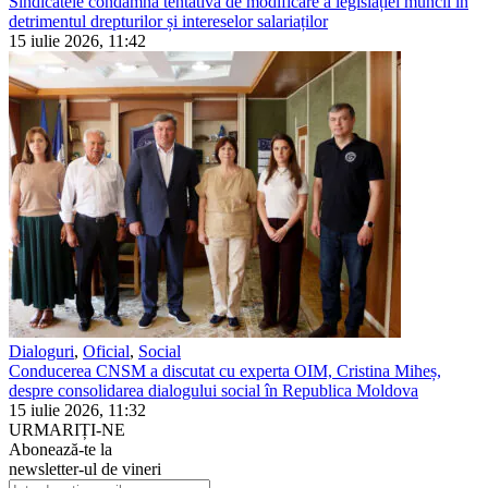
Sindicatele condamnă tentativa de modificare a legislației muncii în
detrimentul drepturilor și intereselor salariaților
15 iulie 2026, 11:42
Dialoguri
,
Oficial
,
Social
Conducerea CNSM a discutat cu experta OIM, Cristina Miheș,
despre consolidarea dialogului social în Republica Moldova
15 iulie 2026, 11:32
URMARIȚI-NE
Abonează-te la
newsletter-ul de vineri