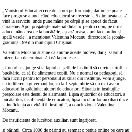
„Ministerul Educației cere de la noi performanțe, dar nu se poate
face pro­grese atunci când educatorul se trezește la 5 dimineața ca să
vină la serviciu, unde pune mâna pe cârpă și se apucă de făcut
curățenie. Apoi pregătește material didac­tic pentru copii, pe urmă
aduce mâncarea de la bucătărie, așează masa, apoi face or­dine și
spală vasele”, a menționat Valentina Mocanu, directoare la școala-
grădiniță 199 din municipiul Chișinău.
Valentina Mocanu susține că anume aceste motive, dar și salariul
mizer, i-au determinat să iasă la proteste.
„Uneori se ajunge și la faptul ca șefii de instituții să curețe cartofi la
bucătărie, ca să fie alimentați copiii. Nu e normal ca pedagogii să
facă lucrul pentru tot perso­nalul auxiliar din instituție. Vom ajunge,
cu indiferența guvernanților, ca la 1 septem­brie să nu mai avem
educatori în grădinițe, ajutori de educatori. Situația în instituțiile
preșcolare este destul de alarmantă. Lip­sa ajutorilor de educatori, a
bucătarilor, insuficiență de educatori, lipsa lucrători­lor auxiliari duce
la ineficiența activității în instituții”, a concluzionat Valentina
Mocanu.
De insuficiența de lucrători auxiliari sunt îngrijorați
și părinții. Circa 1000 de părinți au semnat o petiție online pe care au