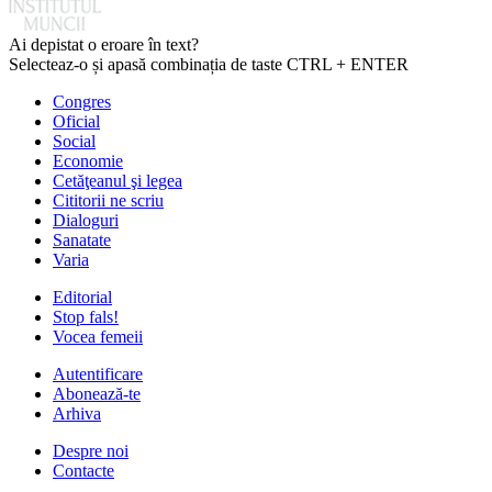
Ai depistat o eroare în text?
Selecteaz-o și apasă combinația de taste CTRL + ENTER
Congres
Oficial
Social
Economie
Cetăţeanul şi legea
Cititorii ne scriu
Dialoguri
Sanatate
Varia
Editorial
Stop fals!
Vocea femeii
Autentificare
Abonează-te
Arhiva
Despre noi
Contacte