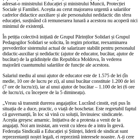
adresat-o ministrului Educației și minis­trului Muncii, Protecției
Sociale și Familiei. Aceștia au cerut majorarea urgentă a sa­lariilor
cadrelor didactice auxiliare și ale personalului nedidactic din sfera
educației, susținând că remunerarea lunară a acesto­ra nu acoperă nici
minimul de existență.
În petiția colectivă inițiată de Grupul Părinților Solidari și Grupul
Pedagogilor Solidari se solicita, în regim prioritar, re­examinarea
prevederilor sistemului actu­al de salarizare stabilit pentru personalul
didactic-auxiliar și nedidactic (ajutor de educator, bucătar, ajutor de
bucătar) de la grădinițele din Republica Moldova, în ve­derea
majorării cuantumului salariilor de funcție ale acestora.
Salariul mediu al unui ajutor de educa­tor este de 1.575 de lei (în
medie, 10 ore de lucru pe zi), al unui bucătar constituie 1.200 de lei
(7 ore de lucru/zi), iar al unui ajutor de bucătar – 1.100 de lei (6 ore
de lucru/zi, cu începere de la 5 dimineața).
„Vreau să transmit durerea angajaților. Lucrând cinstit, ești pus în
situația de a duce, practic, o viață de boschetar. Este re­gretabil faptul
că guvernanții, în loc să vină cu soluții, învinuiesc sindicatele.
Aceștia greșesc amarnic. Inițiativa de a protesta a venit de la
angajați. Noi am insistat, am ve­nit cu ideea de a intra în grevă.
Federația Sindicală a Educației și Științei, liderii de sindicat sunt
reprezentanții noștri legali, ei reprezintă interesele noastre. A-ți cere