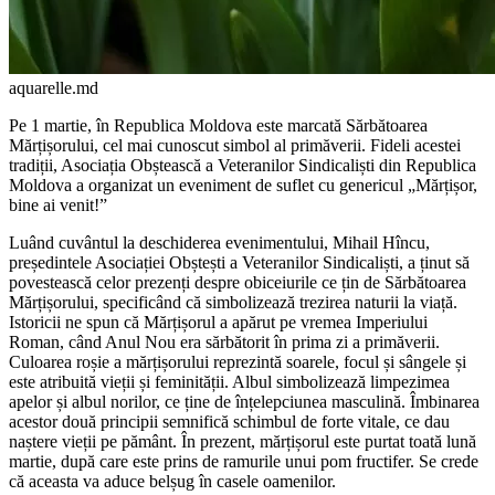
aquarelle.md
Pe 1 martie, în Republica Moldova este marcată Sărbătoa­rea
Mărțișorului, cel mai cu­noscut simbol al primăverii. Fideli acestei
tradiții, Asociația Obștească a Veteranilor Sindicaliști din Republica
Moldo­va a organizat un eveniment de suflet cu genericul „Mărțișor,
bine ai venit!”
Luând cuvântul la deschide­rea evenimentului, Mihail Hîncu,
președintele Asociației Obștești a Veteranilor Sindicaliști, a ținut să
povestească celor prezenți despre obiceiurile ce țin de Sărbătoarea
Mărțișorului, specificând că sim­bolizează trezirea naturii la viață.
Istoricii ne spun că Mărțișorul a apărut pe vremea Imperiului
Roman, când Anul Nou era săr­bătorit în prima zi a primăverii.
Culoarea roșie a mărțișorului re­prezintă soarele, focul și sângele și
este atribuită vieții și feminității. Albul simbolizează limpezimea
apelor și albul norilor, ce ține de înțelepciunea masculină. Îmbina­rea
acestor două principii semnifi­că schimbul de forte vitale, ce dau
naștere vieții pe pământ. În pre­zent, mărțișorul este purtat toată lună
martie, după care este prins de ramurile unui pom fructifer. Se crede
că aceasta va aduce belșug în casele oamenilor.