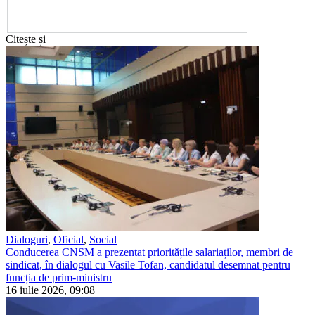
Citește și
Dialoguri
,
Oficial
,
Social
Conducerea CNSM a prezentat prioritățile salariaților, membri de
sindicat, în dialogul cu Vasile Tofan, candidatul desemnat pentru
funcția de prim-ministru
16 iulie 2026, 09:08