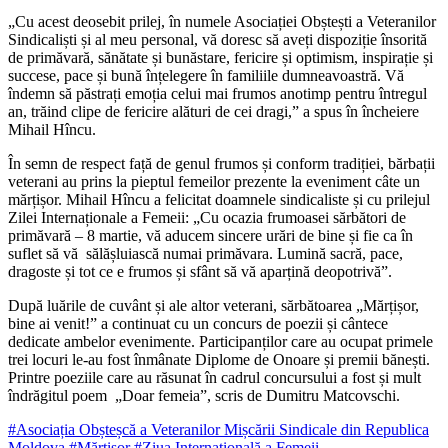
„Cu acest deosebit prilej, în numele Asociației Obștești a Ve­teranilor
Sindicaliști și al meu per­sonal, vă doresc să aveți dispoziție însorită
de primăvară, sănătate și bunăstare, fericire și optimism, inspirație și
succese, pace și bună înțelegere în familiile dumnea­voastră. Vă
îndemn să păstrați emoția celui mai frumos anotimp pentru întregul
an, trăind clipe de fericire alături de cei dragi,” a spus în încheiere
Mihail Hîncu.
În semn de respect față de ge­nul frumos și conform tradiției, bărbații
veterani au prins la piep­tul femeilor prezente la eveniment câte un
mărțișor. Mihail Hîncu a felicitat doamnele sindicaliste și cu prilejul
Zilei Internaționale a Femeii: „Cu ocazia frumoasei săr­bători de
primăvară – 8 martie, vă aducem sincere urări de bine și fie ca în
suflet să vă sălășluiască nu­mai primăvara. Lumină sacră, pace,
dragoste și tot ce e frumos și sfânt să vă aparțină deopotrivă”.
După luările de cuvânt și ale altor veterani, sărbătoarea „Mărțișor,
bine ai venit!” a continuat cu un concurs de poezii și cânte­ce
dedicate ambelor evenimente. Participanților care au ocupat pri­mele
trei locuri le-au fost înmâ­nate Diplome de Onoare și pre­mii bănești.
Printre poeziile care au răsunat în cadrul concursului a fost și mult
îndrăgitul poem „Doar femeia”, scris de Dumitru Matcovschi.
#Asociația Obșteșcă a Veteranilor Mișcării Sindicale din Republi­ca
Moldova
#Mărțișor
#Ziua Internațională a Femeii