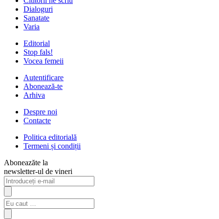
Cititorii ne scriu
Dialoguri
Sanatate
Varia
Editorial
Stop fals!
Vocea femeii
Autentificare
Abonează-te
Arhiva
Despre noi
Contacte
Politica editorială
Termeni și condiții
Aboneazăte la
newsletter-ul de vineri