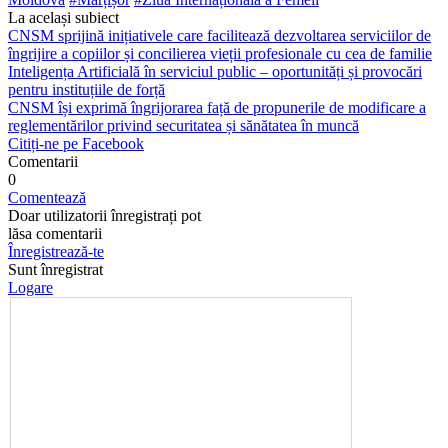
La același subiect
CNSM sprijină inițiativele care facilitează dezvoltarea serviciilor de
îngrijire a copiilor și concilierea vieții profesionale cu cea de familie
Inteligența Artificială în serviciul public – oportunități și provocări
pentru instituțiile de forță
CNSM își exprimă îngrijorarea față de propunerile de modificare a
reglementărilor privind securitatea și sănătatea în muncă
Citiți-ne pe Facebook
Comentarii
0
Comentează
Doar utilizatorii înregistrați pot
lăsa comentarii
Înregistrează-te
Sunt înregistrat
Logare