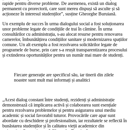
rapide pentru diverse probleme. De asemenea, există un dialog
permanent cu prorectorii, care sunt mereu dispuși să asculte și să
acționeze în interesul studenților”, susține Gheorghe Buruiană.
Un exemplu de succes în urma dialogu­lui social a fost soluționarea
unor proble­me legate de condițiile de trai în cămine. În urma
consultărilor cu administrația, s-au alocat resurse pentru renovarea
camerelor, îmbunătățirea condițiilor sanitare și moderni­zarea spațiilor
comune. Un alt exemplu a fost rezolvarea solicitărilor legate de
programele de burse, prin care s-a reușit transparentiza­rea procesului
și extinderea oportunităților pentru un număr mai mare de studenți.
Fiecare generație are specificul său, iar tinerii din zilele
noastre sunt mult mai informați și analitici
„Acest dialog constant între studenți, rezidenți și administrație
demonstrează că implicarea activă și colaborarea sunt esențiale
pentru rezolvarea problemelor și pen­tru asigurarea unui mediu
academic și so­cial favorabil tuturor. Provocările care apar sunt
abordate cu deschidere și profesiona­lism, iar rezultatele se reflectă în
bunăstarea studenților și în calitatea vieții academi­ce din