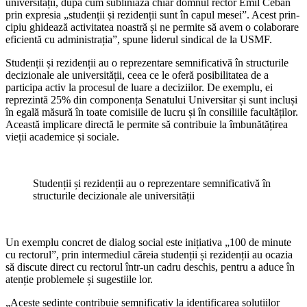
universității, după cum subliniază chiar domnul rector Emil Ceban
prin expresia „studenții și rezidenții sunt în capul mesei”. Acest prin­
cipiu ghidează activitatea noastră și ne permite să avem o colaborare
eficientă cu administrația”, spune liderul sindical de la USMF.
Studenții și rezidenții au o reprezentare semnificativă în structurile
decizionale ale universității, ceea ce le oferă posibilitatea de a
participa activ la procesul de luare a de­ciziilor. De exemplu, ei
reprezintă 25% din componența Senatului Universitar și sunt incluși
în egală măsură în toate comisiile de lucru și în consiliile facultăților.
Această implicare directă le permite să contribuie la îmbunătățirea
vieții academice și sociale.
Studenții și rezidenții au o reprezentare semnificativă în
structurile decizionale ale universității
Un exemplu concret de dialog social este inițiativa „100 de minute
cu rectorul”, prin intermediul căreia studenții și rezidenții au ocazia
să discute direct cu rectorul într-un cadru deschis, pentru a aduce în
atenție pro­blemele și sugestiile lor.
„Aceste ședințe contribuie semnificativ la identificarea soluțiilor