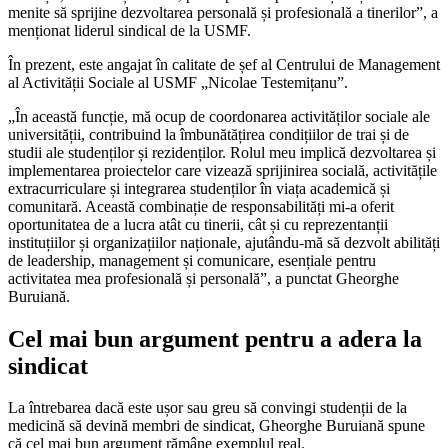
menite să sprijine dezvoltarea personală și profesională a ti­nerilor”, a
menționat liderul sindical de la USMF.
În prezent, este angajat în calitate de șef al Centrului de Management
al Activității Sociale al USMF „Nicolae Testemițanu”.
„În această funcție, mă ocup de coordo­narea activităților sociale ale
universității, contribuind la îmbunătățirea condițiilor de trai și de
studii ale studenților și rezidenților. Rolul meu implică dezvoltarea și
implemen­tarea proiectelor care vizează sprijinirea so­cială, activitățile
extracurriculare și integrarea studenților în viața academică și
comunita­ră. Această combinație de responsabilități mi-a oferit
oportunitatea de a lucra atât cu tinerii, cât și cu reprezentanții
instituțiilor și organizațiilor naționale, ajutându-mă să dezvolt abilități
de leadership, management și comunicare, esențiale pentru
activitatea mea profesională și personală”, a punctat Gheorghe
Buruiană.
Cel mai bun argument pentru a adera la
sindicat
La întrebarea dacă este ușor sau greu să convingi studenții de la
medicină să devină membri de sindicat, Gheorghe Buruiană spu­ne
că cel mai bun argument rămâne exem­plul real.