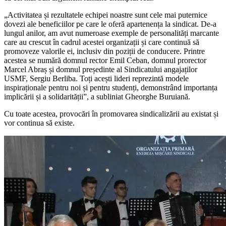
„Activitatea și rezultatele echipei noastre sunt cele mai puternice
dovezi ale beneficiilor pe care le oferă apartenența la sindi­cat. De-a
lungul anilor, am avut numeroase exemple de personalități marcante
care au crescut în cadrul acestei organizații și care continuă să
promoveze valorile ei, inclu­siv din poziții de conducere. Printre
aces­tea se numără domnul rector Emil Ceban, domnul prorector
Marcel Abraș și domnul președinte al Sindicatului angajaților
USMF, Sergiu Berliba. Toți acești lideri reprezintă modele
inspiraționale pentru noi și pentru studenți, demonstrând importanța
implicării și a solidarității”, a subliniat Gheorghe Buruiană.
Cu toate acestea, provocări în promova­rea sindicalizării au existat și
vor continua să existe.