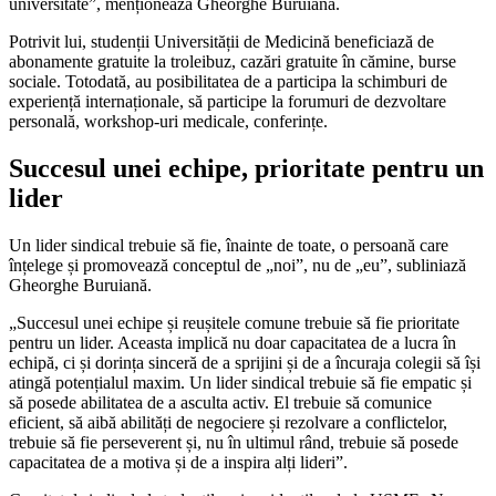
universitate”, menționează Gheorghe Buruiană.
Potrivit lui, studenții Universității de Me­dicină beneficiază de
abonamente gratuite la troleibuz, cazări gratuite în cămine, burse
sociale. Totodată, au posibilitatea de a partici­pa la schimburi de
experiență internaționale, să participe la forumuri de dezvoltare
perso­nală, workshop-uri medicale, conferințe.
Succesul unei echipe, prioritate pentru un
lider
Un lider sindical trebuie să fie, înainte de toate, o persoană care
înțelege și promovează conceptul de „noi”, nu de „eu”, subli­niază
Gheorghe Buruiană.
„Succesul unei echipe și reușitele comu­ne trebuie să fie prioritate
pentru un lider. Aceasta implică nu doar capacitatea de a lucra în
echipă, ci și dorința sinceră de a sprijini și de a încuraja colegii să își
atingă potențialul maxim. Un lider sindical trebuie să fie empatic și
să posede abilitatea de a asculta activ. El trebuie să comunice
eficient, să aibă abilități de negociere și rezolvare a conflictelor,
trebuie să fie perseverent și, nu în ultimul rând, trebuie să posede
capacita­tea de a motiva și de a inspira alți lideri”.