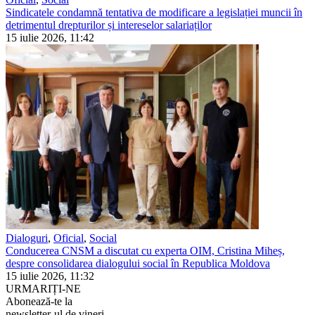
Sindicatele condamnă tentativa de modificare a legislației muncii în
detrimentul drepturilor și intereselor salariaților
15 iulie 2026, 11:42
Dialoguri
,
Oficial
,
Social
Conducerea CNSM a discutat cu experta OIM, Cristina Miheș,
despre consolidarea dialogului social în Republica Moldova
15 iulie 2026, 11:32
URMARIȚI-NE
Abonează-te la
newsletter-ul de vineri