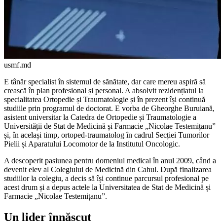
usmf.md
E tânăr specialist în sistemul de sănătate, dar care mereu aspi­ră să
crească în plan profesional și personal. A absolvit rezidențiatul la
specialitatea Ortopedie și Tra­umatologie și în prezent își con­tinuă
studiile prin programul de doctorat. E vorba de Gheorghe Bu­ruiană,
asistent universitar la Cate­dra de Ortopedie și Traumatologie a
Universității de Stat de Medicină și Farmacie „Nicolae Testemițanu”
și, în același timp, ortoped-trau­matolog în cadrul Secției Tumorilor
Pielii și Aparatului Locomotor de la Institutul Oncologic.
A descoperit pasiunea pentru domeniul medical în anul 2009, când a
devenit elev al Colegiului de Medicină din Cahul. După finalizarea
studiilor la colegiu, a decis să își continue parcursul profesional pe
acest drum și a depus actele la Universitatea de Stat de Medicină și
Farmacie „Nicolae Testemițanu”.
Un lider înnăscut