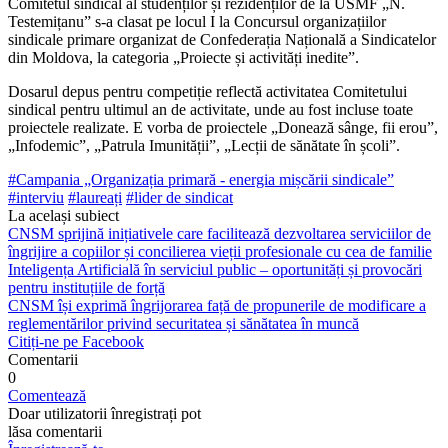
Comitetul sindical al studenților și rezidenților de la USMF „N.
Testemițanu” s-a clasat pe locul I la Concursul organizațiilor
sindicale primare organizat de Confederația Națională a Sindicatelor
din Moldova, la ca­tegoria „Proiecte și activități inedite”.
Dosarul depus pentru competiție reflectă activitatea Comitetului
sindical pentru ul­timul an de activitate, unde au fost incluse toate
proiectele realizate. E vorba de proiec­tele „Donează sânge, fii erou”,
„Infodemic”, „Patrula Imunității”, „Lecții de sănătate în școli”.
#Campania „Organizația primară - energia mișcării sindicale”
#interviu
#laureați
#lider de sindicat
La același subiect
CNSM sprijină inițiativele care facilitează dezvoltarea serviciilor de
îngrijire a copiilor și concilierea vieții profesionale cu cea de familie
Inteligența Artificială în serviciul public – oportunități și provocări
pentru instituțiile de forță
CNSM își exprimă îngrijorarea față de propunerile de modificare a
reglementărilor privind securitatea și sănătatea în muncă
Citiți-ne pe Facebook
Comentarii
0
Comentează
Doar utilizatorii înregistrați pot
lăsa comentarii