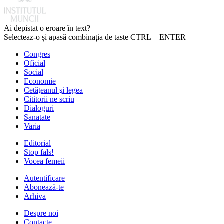
Ai depistat o eroare în text?
Selecteaz-o și apasă combinația de taste CTRL + ENTER
Congres
Oficial
Social
Economie
Cetăţeanul şi legea
Cititorii ne scriu
Dialoguri
Sanatate
Varia
Editorial
Stop fals!
Vocea femeii
Autentificare
Abonează-te
Arhiva
Despre noi
Contacte