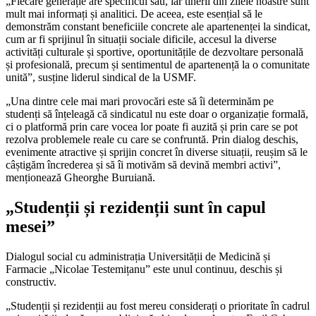
„Fiecare generație are specificul său, iar tinerii din zilele noastre sunt
mult mai informați și analitici. De aceea, este esențial să le
demonstrăm constant beneficiile con­crete ale apartenenței la sindicat,
cum ar fi sprijinul în situații sociale dificile, acce­sul la diverse
activități culturale și sporti­ve, oportunitățile de dezvoltare personală
și profesională, precum și sentimentul de apartenență la o comunitate
unită”, susține liderul sindical de la USMF.
„Una dintre cele mai mari provocări este să îi determinăm pe
studenți să înțeleagă că sindicatul nu este doar o organizație forma­lă,
ci o platformă prin care vocea lor poate fi auzită și prin care se pot
rezolva proble­mele reale cu care se confruntă. Prin dialog deschis,
evenimente atractive și sprijin concret în diverse situații, reușim să le
câștigăm încrederea și să îi motivăm să de­vină membri activi”,
menționează Gheorghe Buruiană.
„Studenții și rezidenții sunt în capul
mesei”
Dialogul social cu administrația Universității de Medicină și
Farmacie „Nicolae Testemițanu” este unul continuu, deschis și
constructiv.
„Studenții și rezidenții au fost mereu considerați o prioritate în cadrul