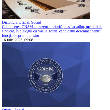
Dialoguri
,
Oficial
,
Social
Conducerea CNSM a prezentat prioritățile salariaților, membri de
sindicat, în dialogul cu Vasile Tofan, candidatul desemnat pentru
funcția de prim-ministru
16 iulie 2026, 09:08
Oficial
,
Social