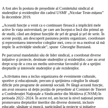
A fost ales în postura de președinte al Comitetului sindical al
studenților și rezidenților din cadrul USMF „Nicolae Teste-mițanu”
în decembrie 2019.
„Această funcție a venit ca o continua­re firească a implicării mele
active în viața universitară, pe care am început-o încă din primul an
de studii, când am deținut funcțiile de șef de grupă și șef de serie. În
aceste poziții, am descoperit pasiunea pentru or­ganizare, coordonare
și reprezentarea inte­reselor colegilor mei, ceea ce m-a motivat să mă
implic în activitățile sindicale”, spune Gheorghe Buruiană.
Pe parcursul mandatului său de lider sindical, a coordonat diverse
inițiative și pro­iecte, destinate studenților și rezidenților, care au avut
drept scop de a crea un mediu universitar favorabil și de a sprijini
drepturile și interesele studenților și ale rezidenților.
„Activitatea mea a inclus organizarea de evenimente culturale,
sportive și educaționale, precum și sprijinirea colegilor în situații
dificile prin programe de asistență socială. Pe lângă această funcție,
am avut onoarea să dețin poziția de președinte al Comisiei de Tineret
a Confederației Naționale a Sindicatelor din Moldova (CNSM) în
peri­oada 2022–2024. În acest rol, am lucrat la nivel național pentru
promovarea dreptu­rilor tinerilor din diverse domenii, inclusiv
educație, sănătate și muncă, participând la proiecte și inițiative