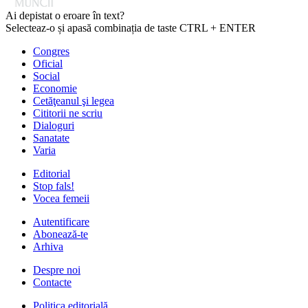
Ai depistat o eroare în text?
Selecteaz-o și apasă combinația de taste CTRL + ENTER
Congres
Oficial
Social
Economie
Cetăţeanul şi legea
Cititorii ne scriu
Dialoguri
Sanatate
Varia
Editorial
Stop fals!
Vocea femeii
Autentificare
Abonează-te
Arhiva
Despre noi
Contacte
Politica editorială