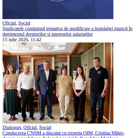
Oficial
,
Social
Sindicatele condamnă tentativa de modificare a legislației muncii în
detrimentul drepturilor și intereselor salariaților
15 iulie 2026, 11:42
Dialoguri
,
Oficial
,
Social
Conducerea CNSM a discutat cu experta OIM, Cristina Miheș,