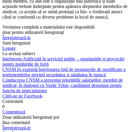
mulți membri, cu atât este o organizație mai puternică și toate
acțiunile trebuie îndreptate pentru apărarea drepturilor membrilor de
sindi­cat, ca aceștia să se simtă protejați ca într- o fortăreață atunci
când se confruntă cu diverse probleme la locul de muncă.
Versiunea completă a materialului este disponibilă
doar pentru utilizatorii înregistrați
Înregistrează-te
Sunt înregistrat
Logare
La același subiect
Inteligența Artificială în serviciul public – oportunități și provocări
pentru instituțiile de forță
CNSM își exprimă îngrijorarea față de propunerile de modificare a
reglementărilor privind securitatea și sănătatea în muncă
Conducerea CNSM a prezentat prioritățile salariaților, membri de
sindicat, în dialogul cu Vasile Tofan, candidatul desemnat pentru
funcția de prim-ministru
Citiți-ne pe Facebook
Comentarii
0
Comentează
Doar utilizatorii înregistrați pot
lăsa comentarii
Înregistrează-te