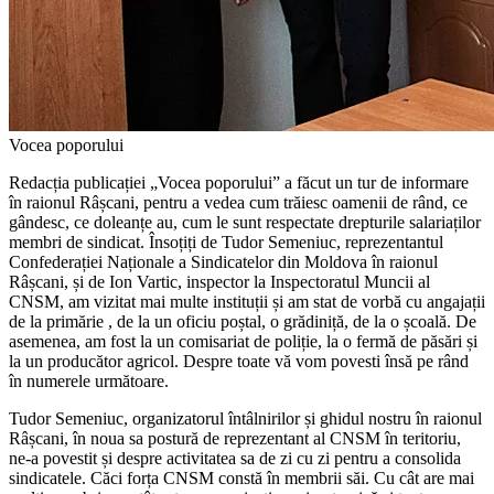
Vocea poporului
Redacția publicației „Vocea poporului” a făcut un tur de informare
în ra­ionul Râșcani, pentru a vedea cum trăiesc oamenii de rând, ce
gândesc, ce doleanțe au, cum le sunt respectate drepturile salariaților
membri de sindicat. Însoțiți de Tudor Semeniuc, reprezentantul
Confederației Naționale a Sindicatelor din Moldova în raionul
Râșcani, și de Ion Var­tic, inspector la Inspectoratul Muncii al
CNSM, am vizitat mai multe instituții și am stat de vorbă cu angajații
de la primărie , de la un oficiu poștal, o grădiniță, de la o școală. De
asemenea, am fost la un comisa­riat de poliție, la o fermă de păsări și
la un producător agricol. Despre toate vă vom povesti însă pe rând
în numerele următoare.
Tudor Semeniuc, organizatorul întâlni­rilor și ghidul nostru în raionul
Râșcani, în noua sa postură de reprezentant al CNSM în teritoriu,
ne-a povestit și despre acti­vitatea sa de zi cu zi pentru a consolida
sindicatele. Căci forța CNSM constă în membrii săi. Cu cât are mai