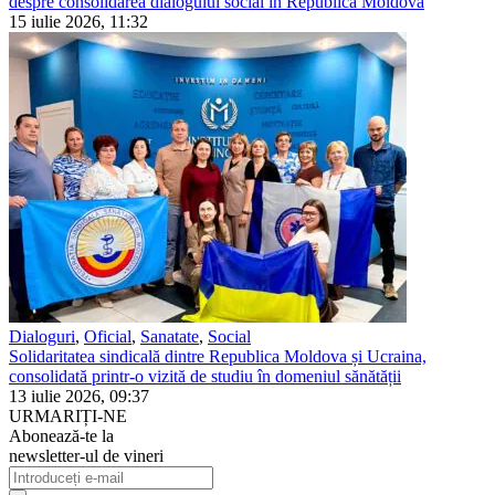
despre consolidarea dialogului social în Republica Moldova
15 iulie 2026, 11:32
Dialoguri
,
Oficial
,
Sanatate
,
Social
Solidaritatea sindicală dintre Republica Moldova și Ucraina,
consolidată printr-o vizită de studiu în domeniul sănătății
13 iulie 2026, 09:37
URMARIȚI-NE
Abonează-te la
newsletter-ul de vineri