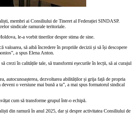
caliști, membri ai Consiliului de Tineret al Federației SINDASP.
relor sindicale ramurale teritoriale.
l­dova, le-a vorbit tinerilor despre stima de sine.
ă valoarea, să aibă încredere în propriile decizii și să își descopere
 armonios”, a spus Elena Anton.
rezi în calitățile tale, să transformi eșecurile în lecții, să ai curajul
a, autocunoașterea, dezvoltarea abilităților și grija față de propria
e a deveni o versiune mai bună a ta”, a mai spus formatorul sindical
 învățat cum să transforme grupul într-o echipă.
liști din ramură în anul 2025, dar și despre activitatea Consiliului de