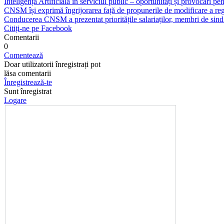
Inteligența Artificială în serviciul public – oportunități și provocări pent
CNSM își exprimă îngrijorarea față de propunerile de modificare a regl
Conducerea CNSM a prezentat prioritățile salariaților, membri de sindi
Citiți-ne pe Facebook
Comentarii
0
Comentează
Doar utilizatorii înregistrați pot
lăsa comentarii
Înregistrează-te
Sunt înregistrat
Logare