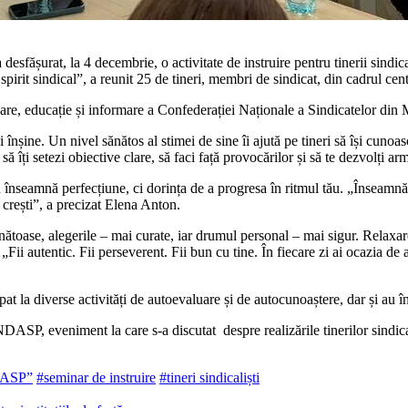
desfășurat, la 4 decembrie, o activitate de instruire pentru tinerii sindi
irit sindical”, a reunit 25 de ti­neri, membri de sindicat, din cadrul cent
e, educație și informare a Confederației Naționale a Sindicatelor din Mo
nșine. Un nivel sănătos al stimei de sine îi ajută pe tineri să își cunoasc
r să îți se­tezi obiective clare, să faci față provocărilor și să te dezvolți
nseamnă perfecțiune, ci dorința de a progresa în ritmul tău. „Înseamnă să c
să crești”, a precizat Elena Anton.
ănătoase, alegerile – mai curate, iar drumul personal – mai sigur. Relaxare
„Fii auten­tic. Fii perseverent. Fii bun cu tine. În fiecare zi ai ocazia d
icipat la diverse activități de autoevaluare și de autocunoaștere, dar și au
INDASP, eveniment la care s-a discutat despre realizările tinerilor sindica
ndASP”
#seminar de instruire
#tineri sindicaliști