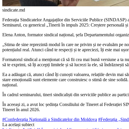
sindicate.md
Federația Sindicatelor Angajaților din Ser­viciile Publice (SINDASP) a 
Seminarul, cu genericul „Tinerii în impuls 2025: Creștere personală și sp
Elena Anton, formator sindical național, șefa Departamentului organizar
„Stima de sine reprezintă modul în care ne pri­vim și ne evaluăm pe noi î
potențialul real. Atunci când te respecți și te apreciezi, îți este mai ușo
Formatorul sindical a menționat că să fii cea mai bună versiune a ta nu î
să te exprimi, să îți accepți limi­tele și să lucrezi la ele, să îndrăznești 
Ea a adăugat că, atunci când îți cunoști valoa­rea, relațiile devin mai s
stare emoțională sunt elemente care construiesc o stimă de sine solidă. 
național.
În cadrul seminarului, tineri sindicaliști din ser­viciile publice au part
În aceeași zi, a avut loc ședința Consiliului de Tineret al Federației S
Tineret în anul 2026.
#Confederația Națională a Sindicatelor din Moldova
#Federația „Si
La același subiect