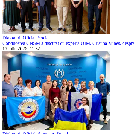
Dialoguri
,
Oficial
,
Social
Conducerea CNSM a discutat cu experta OIM, Cristina Miheș, despre 
15 iulie 2026, 11:32
Dialoguri
,
Oficial
,
Sanatate
,
Social