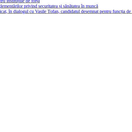
ru instituțiile de forță
ementărilor privind securitatea și sănătatea în muncă
cat, în dialogul cu Vasile Tofan, candidatul desemnat pentru funcția de