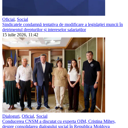
Oficial
,
Social
Sindicatele condamnă tentativa de modificare a legislației muncii în
detrimentul drepturilor și intereselor salariaților
15 iulie 2026, 11:42
Dialoguri
,
Oficial
,
Social
Conducerea CNSM a discutat cu experta OIM, Cristina Miheș,
despre consolidarea dialogului social în Republica Moldova