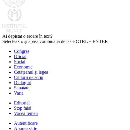
Ai depistat o eroare în text?
Selecteaz-o și apasă combinația de taste CTRL + ENTER
Congres
Oficial
Social
Economie
Cetăţeanul şi legea
Cititorii ne scriu
Dialoguri
Sanatate
Varia
Editorial
Stop fals!
Vocea femeii
Autentificare
Abonează-te