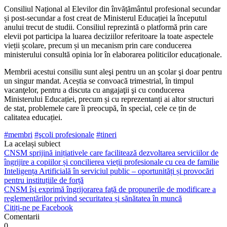
Consiliul Național al Elevilor din învățământul pro­fesional secundar
și post-secundar a fost creat de Mi­nisterul Educației la începutul
anului trecut de studii. Consiliul reprezintă o platformă prin care
elevii pot participa la luarea deciziilor referitoare la toate aspec­tele
vieții școlare, precum și un mecanism prin care conducerea
ministerului consultă opinia lor în elabora­rea politicilor educaționale.
Membrii acestui consiliu sunt aleşi pentru un an şco­lar şi doar pentru
un singur mandat. Aceștia se convoa­că trimestrial, în timpul
vacanţelor, pentru a discuta cu angajaţii şi cu conducerea
Ministerului Educației, pre­cum și cu reprezentanți ai altor structuri
de stat, proble­mele care îi preocupă, în special, cele ce țin de
calitatea educației.
#membri
#şcoli profesionale
#tineri
La același subiect
CNSM sprijină inițiativele care facilitează dezvoltarea serviciilor de
îngrijire a copiilor și concilierea vieții profesionale cu cea de familie
Inteligența Artificială în serviciul public – oportunități și provocări
pentru instituțiile de forță
CNSM își exprimă îngrijorarea față de propunerile de modificare a
reglementărilor privind securitatea și sănătatea în muncă
Citiți-ne pe Facebook
Comentarii
0