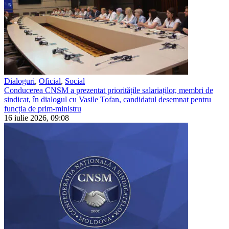
Dialoguri
,
Oficial
,
Social
Conducerea CNSM a prezentat prioritățile salariaților, membri de
sindicat, în dialogul cu Vasile Tofan, candidatul desemnat pentru
funcția de prim-ministru
16 iulie 2026, 09:08