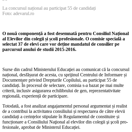
La concursul național au participat 55 de candidați
Foto: adevarul.ro
O nouă componență a fost desemnată pentru Consiliul Național
al Elevilor din colegii și școli profesionale. O comisie specială a
selectat 37 de elevi care vor deține mandatul de consilier pe
parcursul anului de studii 2015-2016.
Surse din cadrul Ministerului Educaţiei au comu­nicat că la concursul
național, desfășurat de acesta, cu sprijinul Centrului de Informare și
Documentare pri­vind Drepturile Copilului, au participat 55 de
candidați. În procesul de selectare, comisia s-a bazat pe mai multe
criterii, inclusiv asigurarea echilibrului de gen, repre­zentativitate
regională, experiență de participare.
Totodată, a fost analizat angajamentul personal ar­gumentat și realist
de a contribui la activitatea consiliu­lui și respectarea de către elevii
candidați a cerințelor stipulate în Regulamentul de constituire și
funcționare a Consiliului Naţional al elevilor din colegii şi şcoli pro­
fesionale, aprobat de Ministerul Educației.