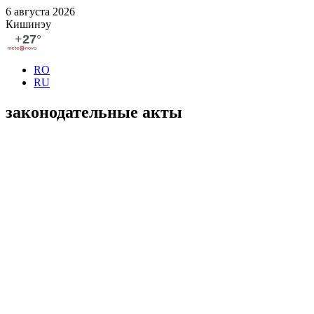
6 августа 2026
Кишинэу
RO
RU
законода­тельные акты