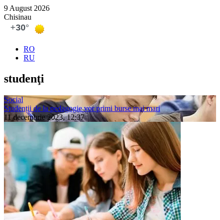
9 August 2026
Chisinau
RO
RU
studenţi
Social
Studenții de la pedagogie vor primi burse mai mari
11 decembrie 2023, 12:37