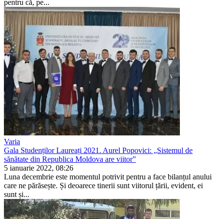
pentru că, pe...
Varia
Gala Studenților Laureați 2021. Aurel Popovici: „Sistemul de
sănătate din Republica Moldova are viitor”
5 ianuarie 2022, 08:26
Luna decembrie este momentul po­trivit pentru a face bilanțul anului
care ne părăsește. Și deoarece tine­rii sunt viitorul țării, evident, ei
sunt și...