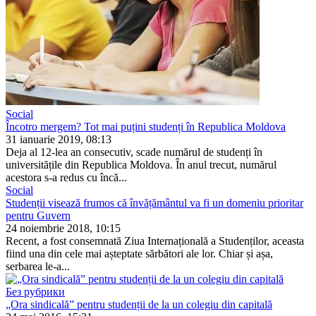
Social
Încotro mergem? Tot mai puțini studenți în Republica Moldova
31 ianuarie 2019, 08:13
Deja al 12-lea an consecutiv, scade numărul de studenți în
universitățile din Republica Moldova. În anul trecut, nu­mărul
acestora s-a redus cu încă...
Social
Studenții visează frumos că învățământul va fi un domeniu prioritar
pentru Guvern
24 noiembrie 2018, 10:15
Recent, a fost consemnată Ziua Internațională a Studenților, aceasta
fiind una din cele mai așteptate sărbători ale lor. Chiar și așa,
serbarea le-a...
Без рубрики
„Ora sindicală” pentru studenții de la un colegiu din capitală