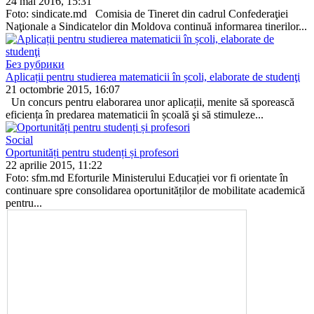
24 mai 2016, 15:31
Foto: sindicate.md Comisia de Tineret din ca­drul Confederaţiei
Naţionale a Sindicatelor din Moldova continuă informarea tineri­lor...
Без рубрики
Aplicații pentru studierea matematicii în școli, elaborate de studenţi
21 octombrie 2015, 16:07
Un concurs pentru elabora­rea unor aplicații, menite să sporească
eficiența în pre­darea matematicii în școală şi să stimuleze...
Social
Oportunități pentru studenți și profesori
22 aprilie 2015, 11:22
Foto: sfm.md Eforturile Ministerului Educației vor fi orientate în
continuare spre consolidarea oportunităților de mobilitate academică
pen­tru...