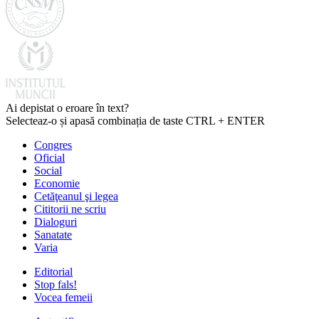
Ai depistat o eroare în text?
Selecteaz-o și apasă combinația de taste CTRL + ENTER
Congres
Oficial
Social
Economie
Cetăţeanul şi legea
Cititorii ne scriu
Dialoguri
Sanatate
Varia
Editorial
Stop fals!
Vocea femeii