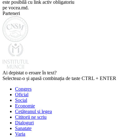
este posibilă cu link activ obligatoriu
pe vocea.md.
Parteneri
Ai depistat o eroare în text?
Selecteaz-o și apasă combinația de taste CTRL + ENTER
Congres
Oficial
Social
Economie
Cetăţeanul şi legea
Cititorii ne scriu
Dialoguri
Sanatate
Varia