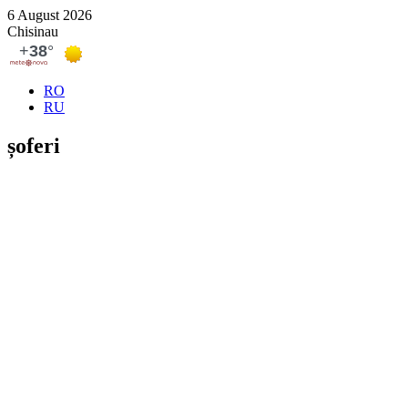
6 August 2026
Chisinau
RO
RU
șoferi