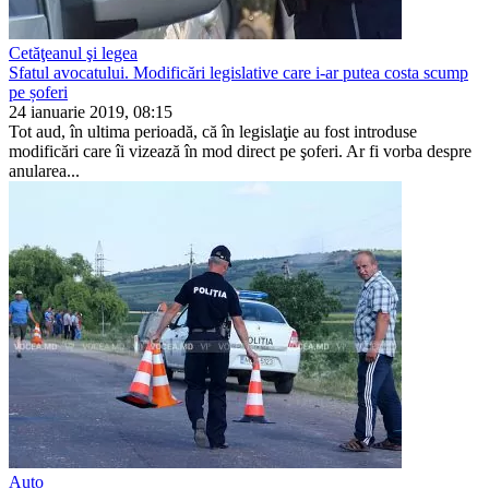
Cetăţeanul şi legea
Sfatul avocatului. Modificări legislative care i-ar putea costa scump
pe șoferi
24 ianuarie 2019, 08:15
Tot aud, în ultima perioadă, că în legislaţie au fost intro­duse
modificări care îi vizează în mod direct pe şoferi. Ar fi vorba despre
anularea...
Auto