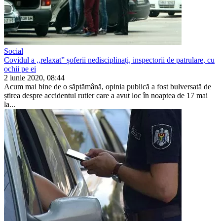
Social
Covidul a ,,relaxat” șoferii nedisciplinați, inspectorii de patrulare, cu
ochii pe ei
2 iunie 2020, 08:44
Acum mai bine de o săptă­mână, opinia publică a fost bulversată de
știrea despre accidentul rutier care a avut loc în noaptea de 17 mai
la...