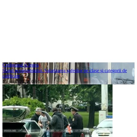
Cetăţeanul şi legea
Sfatul economistului. Salarizarea șoferilor pe clase și categorii de
calificare
15 iunie 2022, 08:19