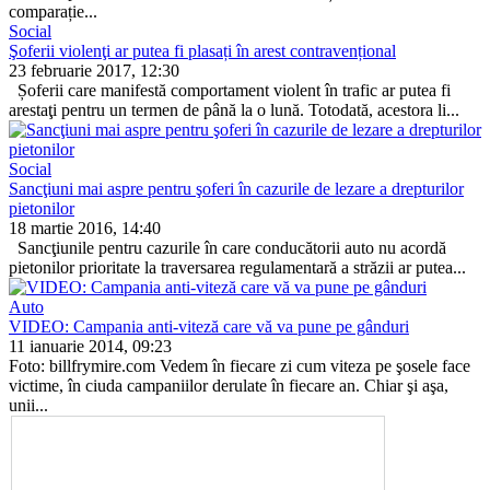
comparație...
Social
Şoferii violenţi ar putea fi plasați în arest contravențional
23 februarie 2017, 12:30
Șoferii care manifestă comporta­ment violent în trafic ar putea fi
arestaţi pentru un termen de până la o lună. Totodată, acestora li...
Social
Sancţiuni mai aspre pentru şoferi în cazurile de lezare a drepturilor
pietonilor
18 martie 2016, 14:40
Sancţiunile pentru cazurile în care conducătorii auto nu acordă
pieto­nilor prioritate la traversarea re­gulamentară a străzii ar putea...
Auto
VIDEO: Campania anti-viteză care vă va pune pe gânduri
11 ianuarie 2014, 09:23
Foto: billfrymire.com Vedem în fiecare zi cum viteza pe şosele face
victime, în ciuda campaniilor derulate în fiecare an. Chiar şi aşa,
unii...