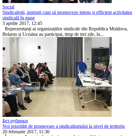
Social
Sindicaliștii, instruiți cum să promoveze intens și efficient activitatea
sindicală în mase
3 aprilie 2017, 12:45
Reprezentanți ai organizațiilor sindicale din Republica Moldova,
Be­larus și Ucraina au participat, timp de trei zile, la...
Без рубрики
Noi priorităţi de promovare a sindicalismului la nivel de teritoriu
20 februarie 2017, 11:30