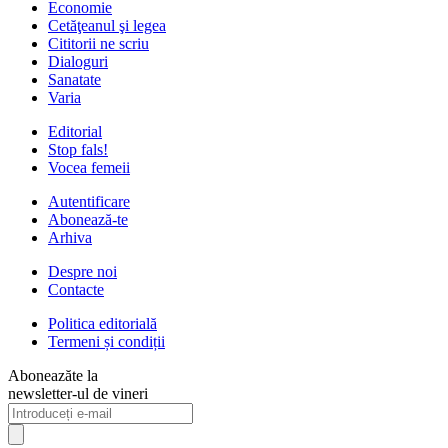
Economie
Cetăţeanul şi legea
Cititorii ne scriu
Dialoguri
Sanatate
Varia
Editorial
Stop fals!
Vocea femeii
Autentificare
Abonează-te
Arhiva
Despre noi
Contacte
Politica editorială
Termeni și condiții
Aboneazăte la
newsletter-ul de vineri