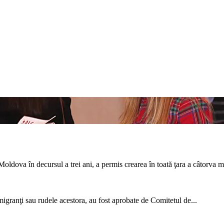
ova în de­cursul a trei ani, a permis crea­rea în toată ţara a câtorva mi
migranţi sau rude­le acestora, au fost aprobate de Comitetul de...