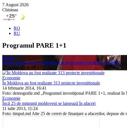
7 August 2026
Chisinau
RO
RU
Programul PARE 1+1
Social
Măsuri de orientare profesională şi de ocupare a tinerilor la baştină
17 aprilie 2019, 08:17
Economie
În Moldova au fost realizate 313 proiecte investiţionale
14 februarie 2014, 16:41
Foto: demografie.md „Programul investiţional PARE 1+1, realizat în Mold
Economie
Încă 25 de migranţi moldoveni se lansează în afaceri
11 iulie 2013, 11:24
Foto: timpul.md Alte 25 de cereri de finanțare a afacerilor, de­puse de 