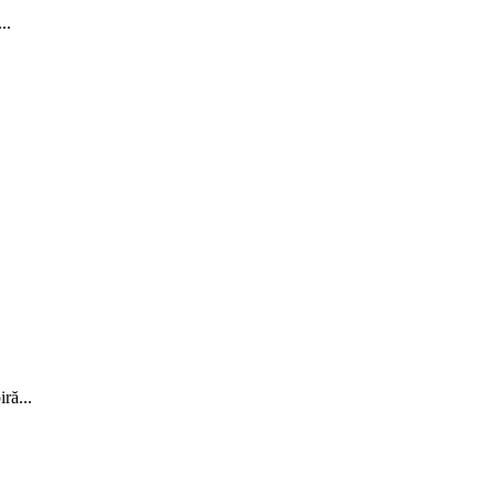
..
ră...