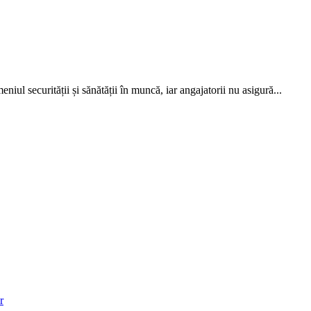
eniul securității și sănătății în muncă, iar anga­jatorii nu asigură...
r