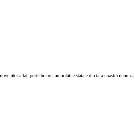
venilor aflați peste hotare, autorităţile statale din ţara noastră de­pun...