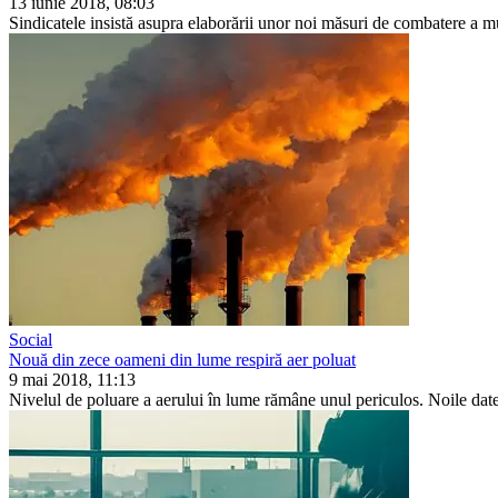
13 iunie 2018, 08:03
Sindicatele insistă asupra elaboră­rii unor noi măsuri de combatere a mun
Social
Nouă din zece oameni din lume respiră aer poluat
9 mai 2018, 11:13
Nivelul de poluare a aerului în lume rămâne unul periculos. No­ile date