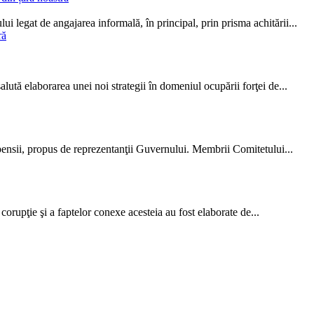
ui legat de angajarea informală, în principal, prin prisma achitării...
tă elabora­rea unei noi strategii în domeniul ocupării forţei de...
ensii, propus de reprezentanţii Guvernului. Membrii Comitetului...
upţie şi a faptelor conexe acesteia au fost elaborate de...