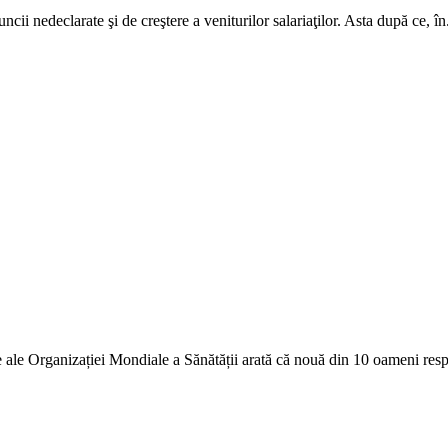
cii nedeclarate şi de creştere a veniturilor salariaţilor. Asta după ce, în.
 ale Organizației Mondi­ale a Sănătății arată că nouă din 10 oameni respi