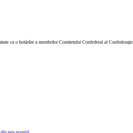
­tate cu o hotărâre a membrilor Comi­tetului Confederal al Confederaţiei
din țara noastră