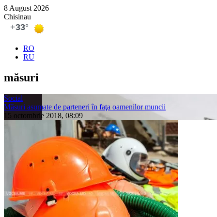
8 August 2026
Chisinau
RO
RU
măsuri
Social
Măsuri asumate de parteneri în faţa oamenilor muncii
15 octombrie 2018, 08:09