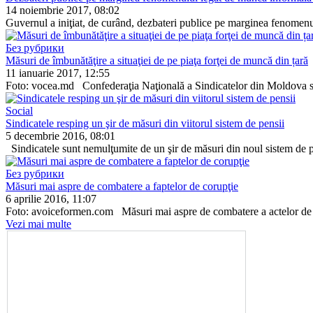
14 noiembrie 2017, 08:02
Guvernul a iniţiat, de curând, dez­bateri publice pe marginea fenome­nul
Без рубрики
Măsuri de îmbunătăţire a situaţiei de pe piaţa forţei de muncă din țară
11 ianuarie 2017, 12:55
Foto: vocea.md Confederaţia Naţională a Sindica­telor din Moldova salu
Social
Sindicatele resping un şir de măsuri din viitorul sistem de pensii
5 decembrie 2016, 08:01
Sindicatele sunt nemulţumite de un şir de măsuri din noul sistem de p
Без рубрики
Măsuri mai aspre de combatere a faptelor de corupţie
6 aprilie 2016, 11:07
Foto: avoiceformen.com Măsuri mai aspre de combatere a actelor de cor
Vezi mai multe