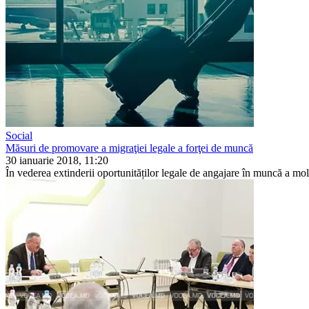
Social
Măsuri de promovare a migraţiei legale a forţei de muncă
30 ianuarie 2018, 11:20
În vederea extinderii oportunităților legale de angajare în muncă a moldo