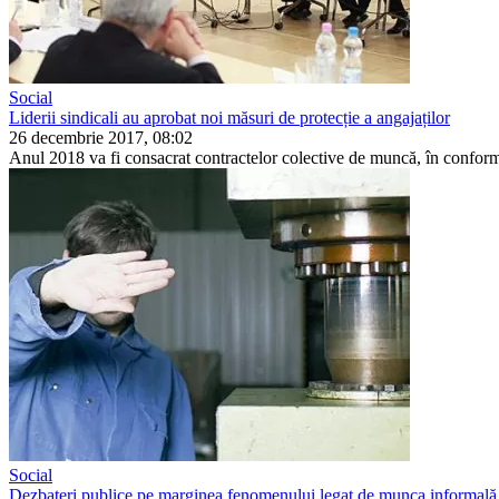
Social
Liderii sindicali au aprobat noi măsuri de protecție a angajaților
26 decembrie 2017, 08:02
Anul 2018 va fi consacrat contracte­lor colective de muncă, în conformi
Social
Dezbateri publice pe marginea fenomenului legat de munca informală 