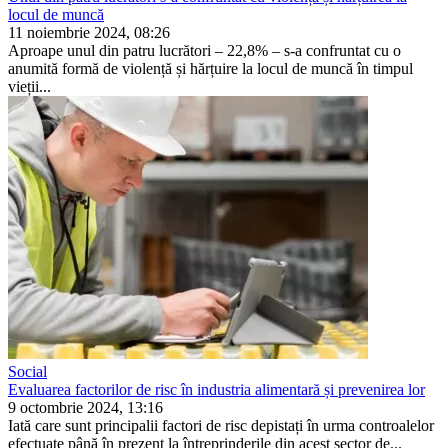
locul de muncă
11 noiembrie 2024, 08:26
Aproape unul din patru lucră­tori – 22,8% – s-a confruntat cu o
anumită formă de violență și hărțuire la locul de muncă în timpul
vieții...
Social
Evaluarea factorilor de risc în industria alimentară și prevenirea lor
9 octombrie 2024, 13:16
Iată care sunt principalii factori de risc depistați în urma controalelor
efectuate până în prezent la între­prinderile din acest sector de...