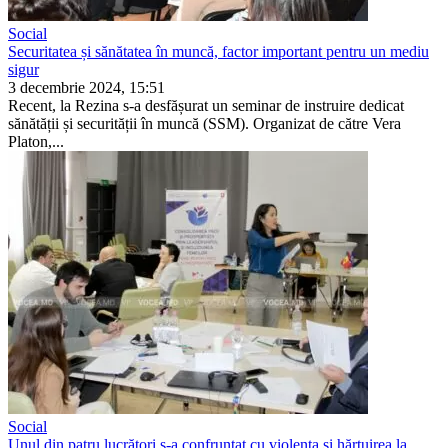
Social
Securitatea și sănătatea în muncă, factor important pentru un mediu
sigur
3 decembrie 2024, 15:51
Recent, la Rezina s-a desfășurat un se­minar de instruire dedicat
sănătății și securității în muncă (SSM). Organizat de către Vera
Platon,...
Social
Unul din patru lucrători s-a confruntat cu violența și hărțuirea la