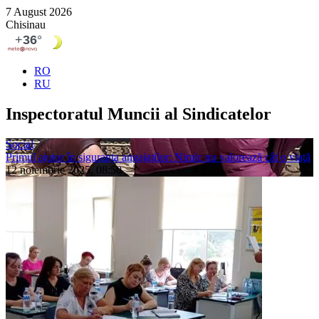
7 August 2026
Chisinau
RO
RU
Inspectoratul Muncii al Sindicatelor
Social
Primul ajutor în siguranța angajaților: Nimic nu valorează cât o viaţă
12 noiembrie 2025, 08:50