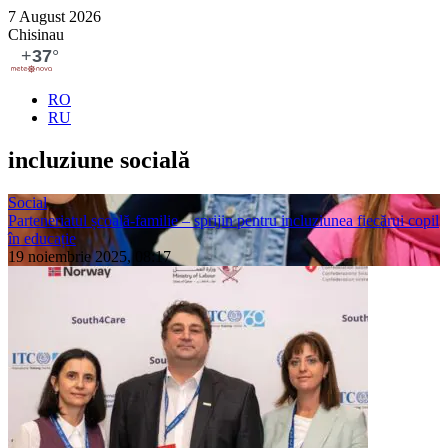
7 August 2026
Chisinau
RO
RU
incluziune so­cială
Social
Parteneriatul școală-familie – sprijin pentru incluziunea fiecărui copil
în educație
19 noiembrie 2025, 08:17