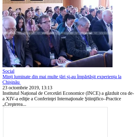
Social
Minți luminate din mai multe țări și-au împărtășit experiența la
Chișinău
23 octombrie 2019, 13:13
Institutul Național de Cercetări Eco­nomice (INCE) a găzduit cea de-
a XIV-a ediţie a Conferinţei Interna­ţionale Ştiinţifico–Practice
„Creşterea...