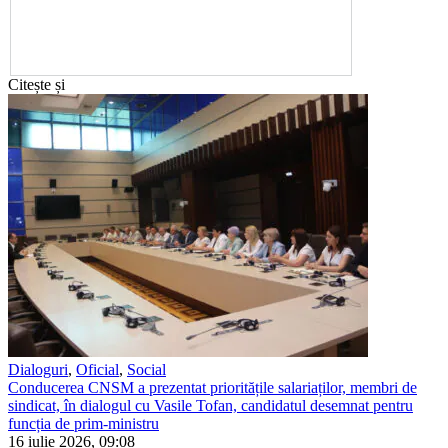
Citește și
Dialoguri
,
Oficial
,
Social
Conducerea CNSM a prezentat prioritățile salariaților, membri de
sindicat, în dialogul cu Vasile Tofan, candidatul desemnat pentru
funcția de prim-ministru
16 iulie 2026, 09:08