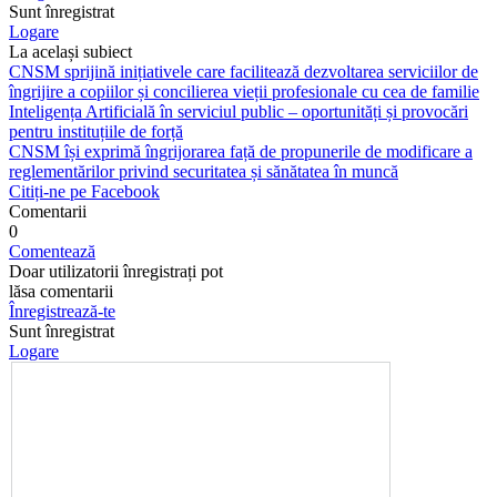
Sunt înregistrat
Logare
La același subiect
CNSM sprijină inițiativele care facilitează dezvoltarea serviciilor de
îngrijire a copiilor și concilierea vieții profesionale cu cea de familie
Inteligența Artificială în serviciul public – oportunități și provocări
pentru instituțiile de forță
CNSM își exprimă îngrijorarea față de propunerile de modificare a
reglementărilor privind securitatea și sănătatea în muncă
Citiți-ne pe Facebook
Comentarii
0
Comentează
Doar utilizatorii înregistrați pot
lăsa comentarii
Înregistrează-te
Sunt înregistrat
Logare