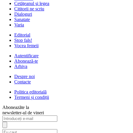
Cetăţeanul şi legea
Cititorii ne scriu
Dialoguri
Sanatate
Varia
Editorial
Stop fals!
Vocea femeii
Autentificare
Abonează-te
Arhiva
Despre noi
Contacte
Politica editorială
Termeni și condiții
Aboneazăte la
newsletter-ul de vineri