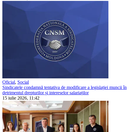
Oficial
,
Social
Sindicatele condamnă tentativa de modificare a legislației muncii în
detrimentul drepturilor și intereselor salariaților
15 iulie 2026, 11:42