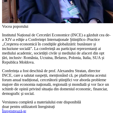
Vocea poporului
Institutul Național de Cercetări Eco­nomice (INCE) a găzduit cea de-
a XIV-a ediţie a Conferinţei Interna­ţionale Ştiinţifico–Practice
„Creşterea economică în condiţiile globa­lizării: bunăstare și
incluziune so­cială”. La conferință au participat reprezentanți ai
mediului academic, societății civile și mediului de afa­ceri din opt
țări, inclusiv: România, Ucraina, Belarus, Polonia, Italia, SUA și
Republica Moldova.
Conferința a fost deschisă de prof. Ale­xandru Stratan, director
INCE, care a salu­tat oaspeții, menționând că, pe platforma acestui
forum anual tradițional, cercetătorii ştiinţifici vor aborda probleme
majore din economia naţională, regională și mondia­lă şi vor face un
schimb de opinii privind situația din domeniul economic, financiar,
demografic şi social.
Versiunea completă a materialului este disponibilă
doar pentru utilizatorii înregistrați
Înregistrează-te