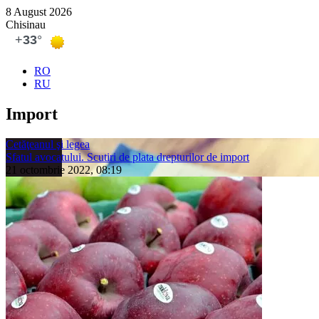
8 August 2026
Chisinau
RO
RU
Import
Cetăţeanul şi legea
Sfatul avocatului. Scutiri de plata drepturilor de import
21 octombrie 2022, 08:19