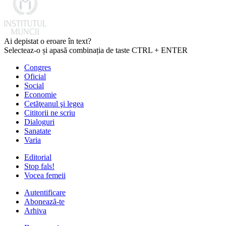
Ai depistat o eroare în text?
Selecteaz-o și apasă combinația de taste CTRL + ENTER
Congres
Oficial
Social
Economie
Cetăţeanul şi legea
Cititorii ne scriu
Dialoguri
Sanatate
Varia
Editorial
Stop fals!
Vocea femeii
Autentificare
Abonează-te
Arhiva