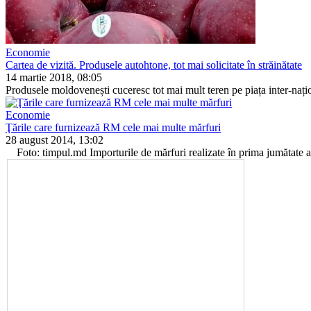
Economie
Cartea de vizită. Produsele autohtone, tot mai solicitate în străinătate
14 martie 2018, 08:05
Produsele moldovenești cuceresc tot mai mult teren pe piața inter-naționa
Economie
Ţările care furnizează RM cele mai multe mărfuri
28 august 2014, 13:02
Foto: timpul.md Importurile de mărfuri realizate în prima jumăta­te a a