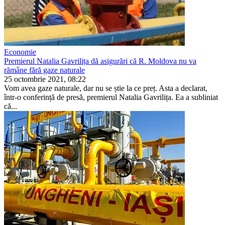
Economie
Premierul Natalia Gavrilița dă asigurări că R. Moldova nu va
rămâne fără gaze naturale
25 octombrie 2021, 08:22
Vom avea gaze naturale, dar nu se știe la ce preț. Asta a de­clarat,
într-o conferință de pre­să, premierul Natalia Gavrilița. Ea a subliniat
că...