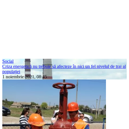
Social
Criza energetică nu trebuie să afecteze în nici un fel nivelul de trai al
populației
1 noiembrie 2021, 08:45