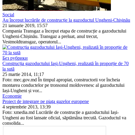
Social
Au început lucrările de construcție la gazoductul Ungheni-Chișinău
21 ianuarie 2019, 15:57
Compania Transgaz a început etapa de construcție a gazoductului
Ungheni-Chișinău. Transgaz a preluat, anul trecut,
Vestmoldtransgaz, operatorul...
Без рубрики
Construcția gazoductului Iași-Ungheni, realizată în proporție de 70
la sută
25 martie 2014, 11:17
Foto: mec.gov.md În timpul apropiat, constructorii vor încheia
montarea conductelor pe tronsonul moldovenesc al gazoductului
Iași-Ungheni și vor...
Economie
Proiect de integrare pe piaţa gazelor europene
4 septembrie 2013, 13:39
Foto: xmedia.md Lucrările de construcție a gazoductului Iași-
Ungheni au fost lansate ofi­cial, săptămâna trecută. Gazoductul va
consoli­da...